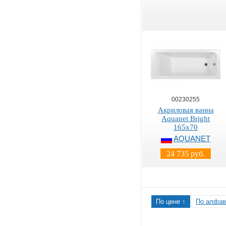
00230255
Акриловая ванна
Aquanet Bright
165x70
AQUANET
24 735 руб.
По цене ↑
По алфав