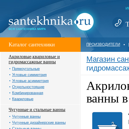
И
Т
Каталог сантехники
ПРОИЗВОДИТЕЛИ
•
Акриловые,квариловые и
Магазин сан
гидромассажные ванны
гидромасса
Прямоугольные
Угловые симметрия
Угловые асимметрия
Акрило
Отдельностоящие
Комбинированная
ванны 
Квариловые
Чугунные и стальные ванны
Чугунные ванны
Чугунные дизайнерские ванны
Стальные ванны