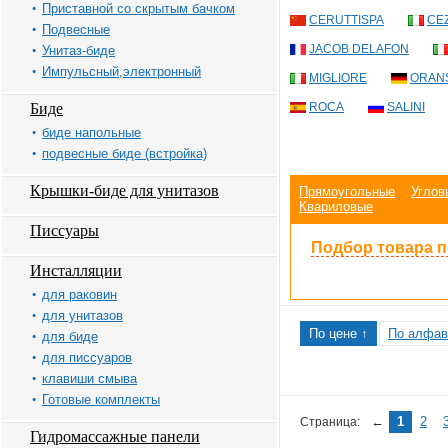
Приставной со скрытым бачком
CERUTTISPA
CE
Подвесные
JACOB DELAFON
Унитаз-биде
Импульсный,электронный
MIGLIORE
ORAN
Биде
ROCA
SALINI
биде напольные
подвесные биде (встройка)
Крышки-биде для унитазов
Прямоугольные
Углов
Квариловые
Писсуары
Подбор товара 
Инсталляции
для раковин
для унитазов
По цене ↑
По алфав
для биде
для писсуаров
клавиши смыва
Готовые комплекты
←
1
2
Страница:
Гидромассажные панели