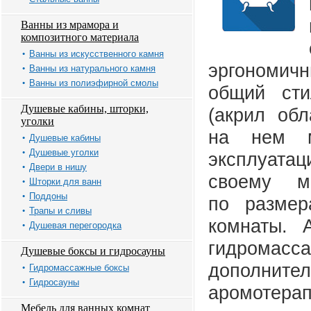
Ванны из мрамора и
композитного материала
Ванны из искусственного камня
эргономичн
Ванны из натурального камня
Ванны из полиэфирной смолы
общий сти
Душевые кабины, шторки,
(акрил обл
уголки
на нем м
Душевые кабины
Душевые уголки
эксплуатац
Двери в нишу
своему м
Шторки для ванн
Поддоны
по разме
Трапы и сливы
комнаты. 
Душевая перегородка
гидромас
Душевые боксы и гидросауны
дополните
Гидромассажные боксы
Гидросауны
аромотерап
Мебель для ванных комнат