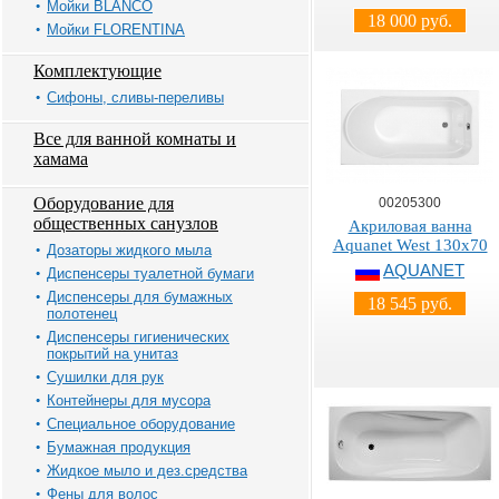
Мойки BLANCO
18 000 руб.
Мойки FLORENTINA
Комплектующие
Сифоны, сливы-переливы
Все для ванной комнаты и
хамама
Оборудование для
00205300
общественных санузлов
Акриловая ванна
Aquanet West 130x70
Дозаторы жидкого мыла
AQUANET
Диспенсеры туалетной бумаги
Диспенсеры для бумажных
18 545 руб.
полотенец
Диспенсеры гигиенических
покрытий на унитаз
Сушилки для рук
Контейнеры для мусора
Специальное оборудование
Бумажная продукция
Жидкое мыло и дез.средства
Фены для волос