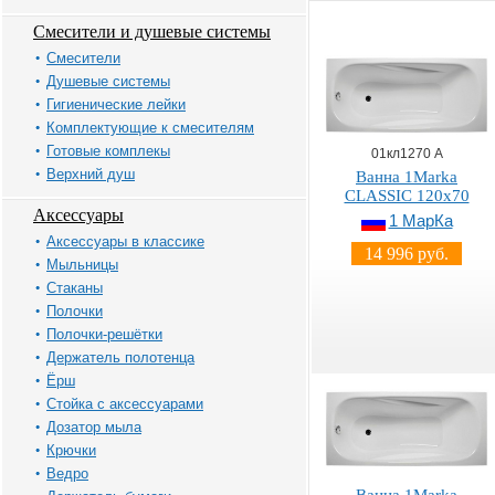
Смесители и душевые системы
Смесители
Душевые системы
Гигиенические лейки
Комплектующие к смесителям
Готовые комплекы
01кл1270 А
Верхний душ
Ванна 1Marka
CLASSIC 120x70
Аксессуары
1 МарКа
Аксессуары в классике
14 996 руб.
Мыльницы
Стаканы
Полочки
Полочки-решётки
Держатель полотенца
Ёрш
Стойка с аксессуарами
Дозатор мыла
Крючки
Ведро