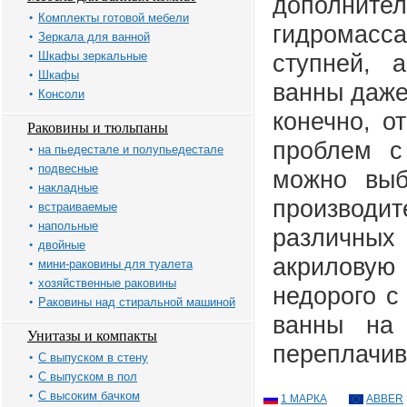
дополните
Комплекты готовой мебели
гидромасс
Зеркала для ванной
Шкафы зеркальные
ступней, 
Шкафы
ванны даже
Консоли
конечно, о
Раковины и тюльпаны
проблем 
на пьедестале и полупьедестале
подвесные
можно выб
накладные
производи
встраиваемые
напольные
различных
двойные
акрилову
мини-раковины для туалета
хозяйственные раковины
недорого с
Раковины над стиральной машиной
ванны на 
Унитазы и компакты
переплачив
С выпуском в стену
С выпуском в пол
С высоким бачком
1 МАРКА
ABBER