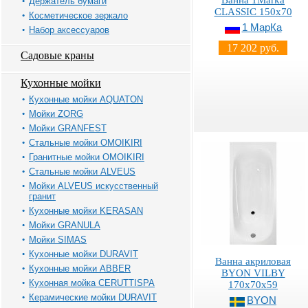
Ванна 1Marka
Держатель бумаги
CLASSIC 150x70
Косметическое зеркало
1 МарКа
Набор аксессуаров
17 202 руб.
Садовые краны
Кухонные мойки
Кухонные мойки AQUATON
Мойки ZORG
Мойки GRANFEST
Стальные мойки OMOIKIRI
Гранитные мойки OMOIKIRI
Стальные мойки ALVEUS
Мойки ALVEUS искусственный
гранит
Кухонные мойки KERASAN
Мойки GRANULA
Мойки SIMAS
Кухонные мойки DURAVIT
Ванна акриловая
Кухонные мойки ABBER
BYON VILBY
Кухонная мойка CERUTTISPA
170х70х59
Керамические мойки DURAVIT
BYON