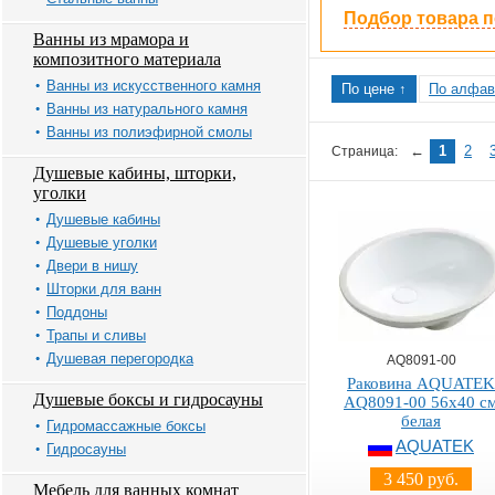
Подбор товара 
Ванны из мрамора и
композитного материала
Ванны из искусственного камня
По цене ↑
По алфав
Ванны из натурального камня
Ванны из полиэфирной смолы
←
1
2
Страница:
Душевые кабины, шторки,
уголки
Душевые кабины
Душевые уголки
Двери в нишу
Шторки для ванн
Поддоны
Трапы и сливы
Душевая перегородка
AQ8091-00
Раковина AQUATEK
Душевые боксы и гидросауны
AQ8091-00 56х40 с
белая
Гидромассажные боксы
AQUATEK
Гидросауны
3 450 руб.
Мебель для ванных комнат