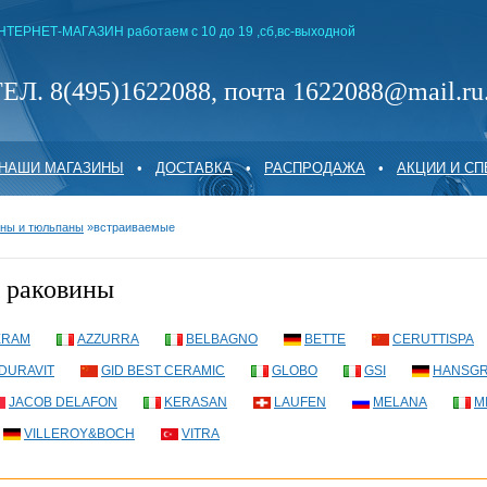
НТЕРНЕТ-МАГАЗИН работаем с 10 до 19 ,сб,вс-выходной
ЕЛ. 8(495)1622088, почта 1622088@mail.ru
НАШИ МАГАЗИНЫ
•
ДОСТАВКА
•
РАСПРОДАЖА
•
АКЦИИ И С
ны и тюльпаны
»
встраиваемые
 раковины
ERAM
AZZURRA
BELBAGNO
BETTE
CERUTTISPA
DURAVIT
GID BEST CERAMIC
GLOBO
GSI
HANSG
JACOB DELAFON
KERASAN
LAUFEN
MELANA
M
VILLEROY&BOCH
VITRA