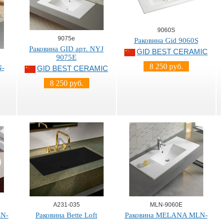
9060S
9075e
Раковина Gid 9060S
Раковина GID арт. NYJ
GID BEST CERAMIC
9075Е
8 250 руб.
N-
GID BEST CERAMIC
8 250 руб.
A231-035
MLN-9060E
LN-
Раковина Bette Loft
Раковина MELANA MLN-