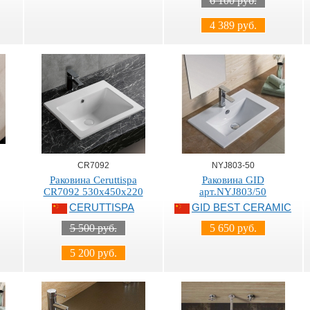
6 100 руб.
4 389 руб.
CR7092
NYJ803-50
Раковина Ceruttispa
Раковина GID
CR7092 530х450х220
арт.NYJ803/50
CERUTTISPA
GID BEST CERAMIC
5 500 руб.
5 650 руб.
5 200 руб.