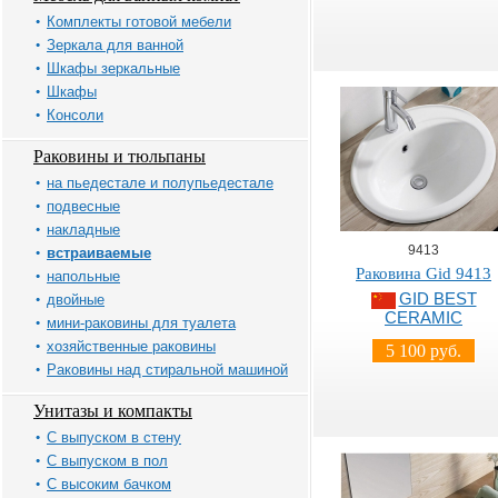
Комплекты готовой мебели
Зеркала для ванной
Шкафы зеркальные
Шкафы
Консоли
Раковины и тюльпаны
на пьедестале и полупьедестале
подвесные
накладные
9413
встраиваемые
Раковина Gid 9413
напольные
GID BEST
двойные
CERAMIC
мини-раковины для туалета
хозяйственные раковины
5 100 руб.
Раковины над стиральной машиной
Унитазы и компакты
С выпуском в стену
С выпуском в пол
С высоким бачком