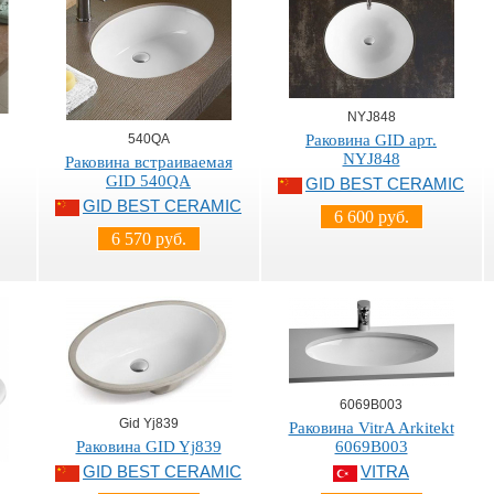
NYJ848
540QA
Раковина GID арт.
NYJ848
Раковина встраиваемая
GID 540QA
GID BEST CERAMIC
GID BEST CERAMIC
6 600 руб.
6 570 руб.
6069B003
Gid Yj839
Раковина VitrA Arkitekt
Раковина GID Yj839
6069B003
GID BEST CERAMIC
VITRA