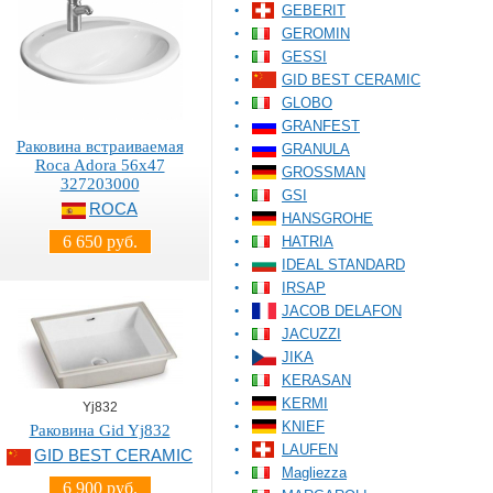
GEBERIT
GEROMIN
GESSI
GID BEST CERAMIC
GLOBO
GRANFEST
Раковина встраиваемая
GRANULA
Roca Adora 56x47
GROSSMAN
327203000
GSI
ROCA
HANSGROHE
6 650 руб.
HATRIA
IDEAL STANDARD
IRSAP
JACOB DELAFON
JACUZZI
JIKA
KERASAN
KERMI
Yj832
KNIEF
Раковина Gid Yj832
LAUFEN
GID BEST CERAMIC
Magliezza
6 900 руб.