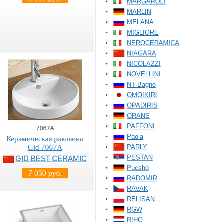
MARGAROLI
MARLIN
MELANA
MIGLIORE
NEROCERAMICA
NIAGARA
NICOLAZZI
NOVELLINI
NT Bagno
OMOIKIRI
OPADIRIS
ORANS
PAFFONI
7067A
Paola
Керамическая раковина
Gid 7067A
PARLY
PESTAN
GID BEST CERAMIC
Pucsho
7 050 руб.
RADOMIR
RAVAK
RELISAN
RGW
RIHO