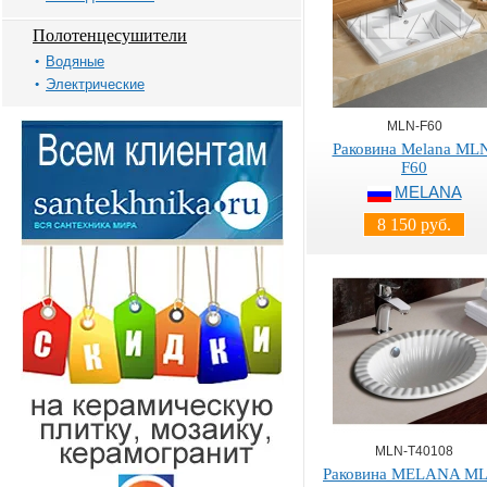
Полотенцесушители
Водяные
Электрические
MLN-F60
Раковина Melana ML
F60
MELANA
8 150 руб.
MLN-T40108
Раковина MELANA M