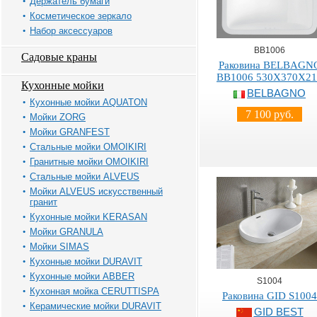
Держатель бумаги
Косметическое зеркало
Набор аксессуаров
BB1006
Садовые краны
Раковина BELBAGN
BB1006 530X370X21
Кухонные мойки
BELBAGNO
Кухонные мойки AQUATON
7 100 руб.
Мойки ZORG
Мойки GRANFEST
Стальные мойки OMOIKIRI
Гранитные мойки OMOIKIRI
Стальные мойки ALVEUS
Мойки ALVEUS искусственный
гранит
Кухонные мойки KERASAN
Мойки GRANULA
Мойки SIMAS
Кухонные мойки DURAVIT
Кухонные мойки ABBER
S1004
Кухонная мойка CERUTTISPA
Раковина GID S1004
Керамические мойки DURAVIT
GID BEST