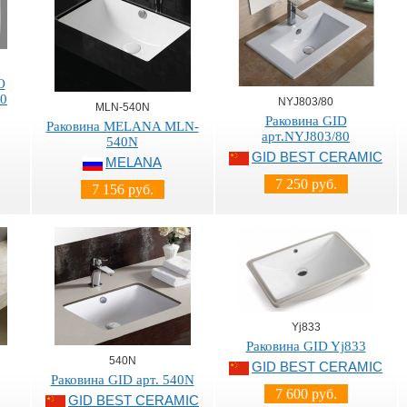
O
0
NYJ803/80
MLN-540N
Раковина GID
Раковина MELANA MLN-
арт.NYJ803/80
540N
GID BEST CERAMIC
MELANA
7 250 руб.
7 156 руб.
Yj833
Раковина GID Yj833
540N
GID BEST CERAMIC
Раковина GID арт. 540N
7 600 руб.
GID BEST CERAMIC