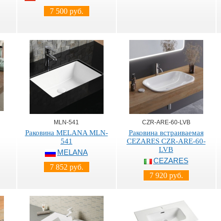
7 500 руб.
MLN-541
CZR-ARE-60-LVB
Раковина MELANA MLN-
Раковина встраиваемая
541
CEZARES CZR-ARE-60-
LVB
MELANA
CEZARES
7 852 руб.
7 920 руб.