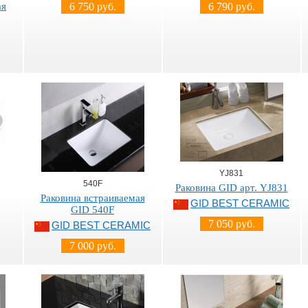
ая
6 750 руб.
6 790 руб.
YJ831
540F
Раковина GID арт. YJ831
Раковина встраиваемая
GID BEST CERAMIC
GID 540F
7 050 руб.
GID BEST CERAMIC
7 000 руб.