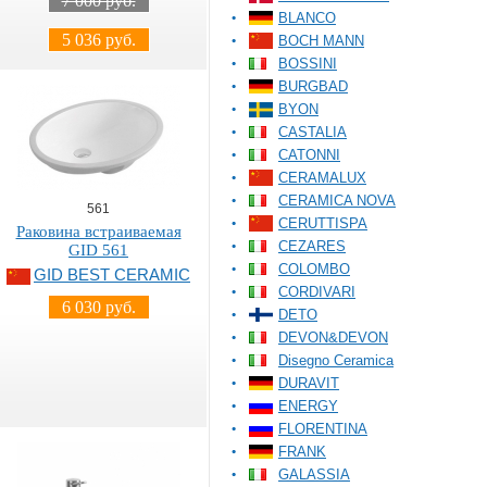
7 000 руб.
BLANCO
5 036 руб.
BOCH MANN
BOSSINI
BURGBAD
BYON
CASTALIA
CATONNI
CERAMALUX
CERAMICA NOVA
561
CERUTTISPA
Раковина встраиваемая
CEZARES
GID 561
COLOMBO
GID BEST CERAMIC
CORDIVARI
6 030 руб.
DETO
DEVON&DEVON
Disegno Ceramica
DURAVIT
ENERGY
FLORENTINA
FRANK
GALASSIA