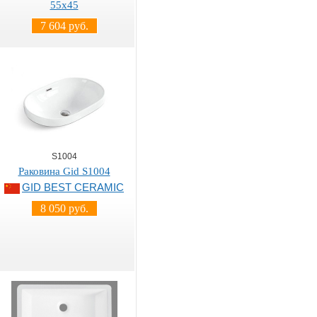
55х45
7 604 руб.
S1004
Раковина Gid S1004
GID BEST CERAMIC
8 050 руб.