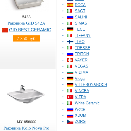
ROCA
SAGT
542A
SALINI
Раковина GID 542A
SIMAS
TECE
GID BEST CERAMIC
TIFFANY
7 350 руб.
TIMO
TRESSE
TRITON
VAYER
VEGAS
VIDIMA
Viega
VILLEROY&BOCH
VINCEA
VITRA
White Ceramic
Wottē
XDOM
ZORG
M31858000
Раковина Kolo Nova Pro