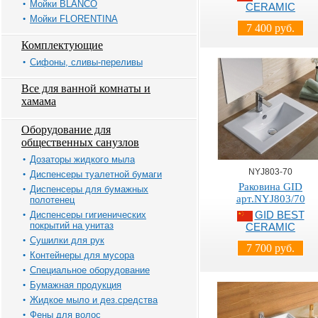
Мойки BLANCO
CERAMIC
Мойки FLORENTINA
7 400 руб.
Комплектующие
Сифоны, сливы-переливы
Все для ванной комнаты и
хамама
Оборудование для
общественных санузлов
Дозаторы жидкого мыла
NYJ803-70
Диспенсеры туалетной бумаги
Раковина GID
Диспенсеры для бумажных
арт.NYJ803/70
полотенец
Диспенсеры гигиенических
GID BEST
покрытий на унитаз
CERAMIC
Сушилки для рук
7 700 руб.
Контейнеры для мусора
Специальное оборудование
Бумажная продукция
Жидкое мыло и дез.средства
Фены для волос