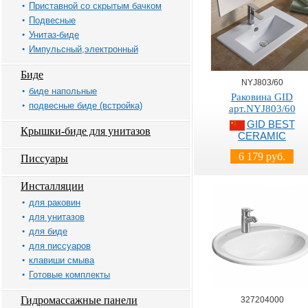
Приставной со скрытым бачком
Подвесные
Унитаз-биде
Импульсный,электронный
Биде
NYJ803/60
биде напольные
Раковина GID
подвесные биде (встройка)
арт.NYJ803/60
GID BEST
Крышки-биде для унитазов
CERAMIC
6 179 руб.
Писсуары
Инсталляции
для раковин
для унитазов
для биде
для писсуаров
клавиши смыва
Готовые комплекты
Гидромассажные панели
327204000