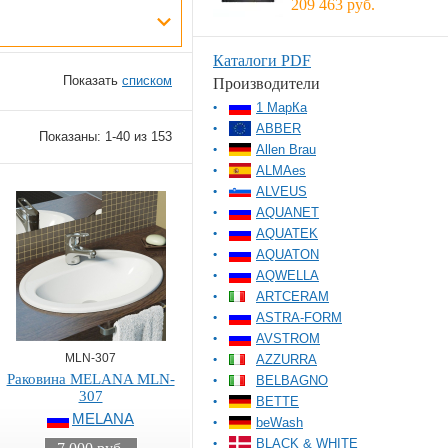
209 463 руб.
Каталоги PDF
Показать
списком
Производители
1 МарКа
ABBER
Показаны: 1-40 из 153
Allen Brau
ALMAes
ALVEUS
AQUANET
AQUATEK
AQUATON
AQWELLA
ARTCERAM
ASTRA-FORM
AVSTROM
MLN-307
AZZURRA
Раковина MELANA MLN-
BELBAGNO
307
BETTE
MELANA
beWash
BLACK & WHITE