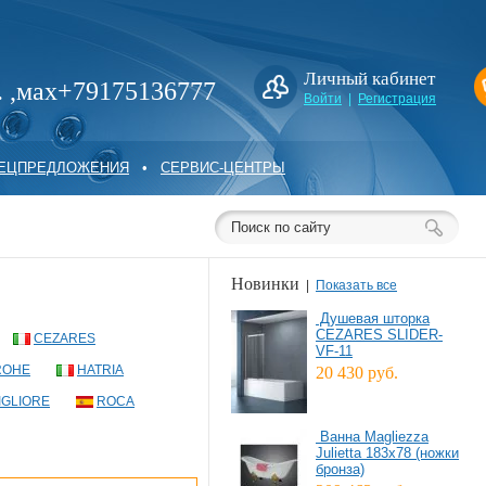
Личный кабинет
. ,мах+79175136777
Войти
|
Регистрация
ПЕЦПРЕДЛОЖЕНИЯ
•
СЕРВИС-ЦЕНТРЫ
Новинки
|
Показать все
Душевая шторка
CEZARES SLIDER-
CEZARES
VF-11
ROHE
HATRIA
20 430 руб.
IGLIORE
ROCA
Ванна Magliezza
Julietta 183x78 (ножки
бронза)