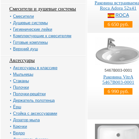
Раковина встраиваем
Roca Adora 52x41
Смесители и душевые системы
ROCA
Смесители
Душевые системы
6 650 руб.
Гигиенические лейки
Комплектующие к смесителям
Готовые комплекы
Верхний душ
Аксессуары
Аксессуары в классике
5467B003-0001
Мыльницы
Раковина VitrA
Стаканы
5467B003-0001
Полочки
6 990 руб.
Полочки-решётки
Держатель полотенца
Ёрш
Стойка с аксессуарами
Дозатор мыла
Крючки
Ведро