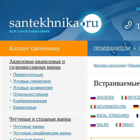
И
Т
Каталог сантехники
ПРОИЗВОДИТЕЛИ
•
Акриловые,квариловые и
Магазин сантехники
»
Ракови
гидромассажные ванны
Прямоугольные
Угловые симметрия
Встраиваемые
Угловые асимметрия
Отдельностоящие
AQUATEK
ARTC
Комбинированная
DEVON&DEVON
Квариловые
IDEAL STANDARD
Чугунные и стальные ванны
SALINI
SIMAS
Чугунные ванны
Чугунные дизайнерские ванны
Стальные ванны