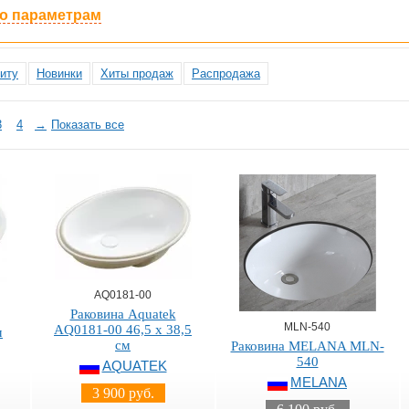
по параметрам
иту
Новинки
Хиты продаж
Распродажа
3
4
→
Показать все
AQ0181-00
Раковина Aquatek
MLN-540
AQ0181-00 46,5 х 38,5
м
см
Раковина MELANA MLN-
540
AQUATEK
MELANA
3 900 руб.