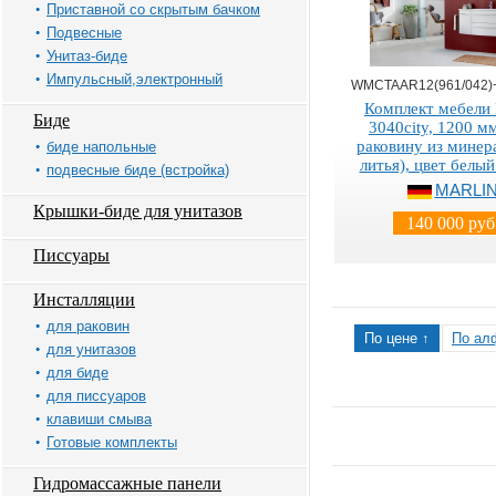
Приставной со скрытым бачком
Подвесные
Унитаз-биде
Импульсный,электронный
WMCTAAR12(961/042)
Комплект мебели 
Биде
3040city, 1200 м
раковину из минер
биде напольные
литья), цвет белый
подвесные биде (встройка)
MARLI
Крышки-биде для унитазов
140 000 руб
Писсуары
Инсталляции
для раковин
По цене ↑
По ал
для унитазов
для биде
для писсуаров
клавиши смыва
Готовые комплекты
Гидромассажные панели