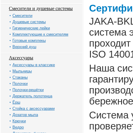
Сертифи
Смесители и душевые системы
Смесители
JAKA-BKL
Душевые системы
Гигиенические лейки
система 
Комплектующие к смесителям
проходит
Готовые комплекы
Верхний душ
ISO 14001
Аксессуары
Аксессуары в классике
Наша сис
Мыльницы
гарантир
Стаканы
Полочки
производс
Полочки-решётки
Держатель полотенца
бережное
Ёрш
Стойка с аксессуарами
Система 
Дозатор мыла
Крючки
проверяет
Ведро