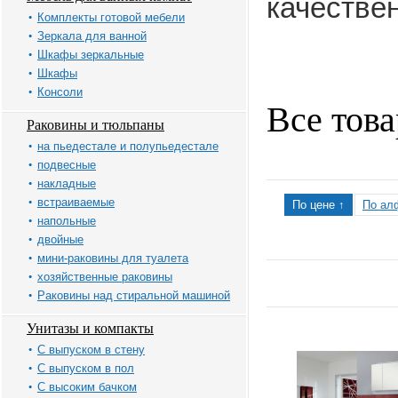
качестве
Комплекты готовой мебели
Зеркала для ванной
Шкафы зеркальные
Шкафы
Консоли
Все то
Раковины и тюльпаны
на пьедестале и полупьедестале
подвесные
накладные
встраиваемые
По цене ↑
По ал
напольные
двойные
мини-раковины для туалета
хозяйственные раковины
Раковины над стиральной машиной
Унитазы и компакты
С выпуском в стену
С выпуском в пол
С высоким бачком