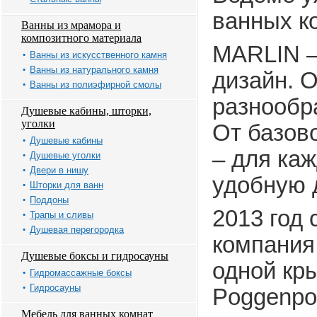
ванных к
Ванны из мрамора и
композитного материала
MARLIN –
Ванны из искусственного камня
Ванны из натурального камня
дизайн. 
Ванны из полиэфирной смолы
разнообр
Душевые кабины, шторки,
уголки
От базов
Душевые кабины
– для ка
Душевые уголки
Двери в нишу
удобную 
Шторки для ванн
Поддоны
2013 год
Трапы и сливы
Душевая перегородка
компания
Душевые боксы и гидросауны
одной кр
Гидромассажные боксы
Гидросауны
Poggenpo
Мебель для ванных комнат