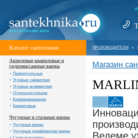
И
Т
Каталог сантехники
ПРОИЗВОДИТЕЛИ
•
Акриловые,квариловые и
Магазин сан
гидромассажные ванны
Прямоугольные
MARLIN
Угловые симметрия
Угловые асимметрия
Отдельностоящие
Комбинированная
Квариловые
Инноваци
Чугунные и стальные ванны
производ
Чугунные ванны
Чугунные дизайнерские ванны
Ведеме у
Стальные ванны