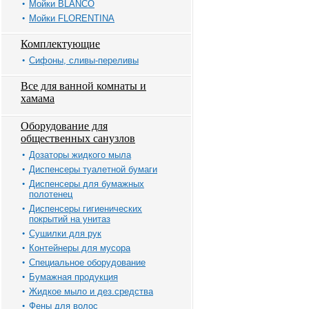
Мойки BLANCO
Мойки FLORENTINA
Комплектующие
Сифоны, сливы-переливы
Все для ванной комнаты и
хамама
Оборудование для
общественных санузлов
Дозаторы жидкого мыла
Диспенсеры туалетной бумаги
Диспенсеры для бумажных
полотенец
Диспенсеры гигиенических
покрытий на унитаз
Сушилки для рук
Контейнеры для мусора
Специальное оборудование
Бумажная продукция
Жидкое мыло и дез.средства
Фены для волос