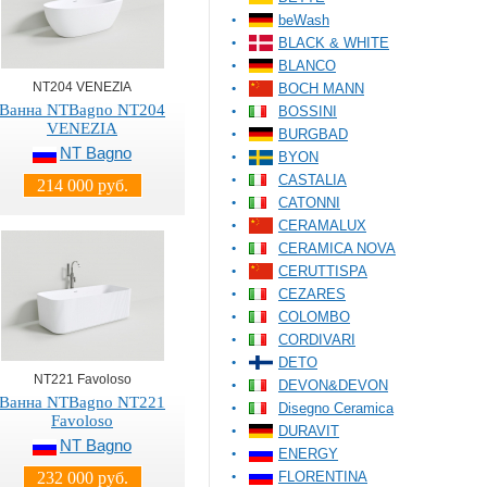
beWash
BLACK & WHITE
BLANCO
NT204 VENEZIA
BOCH MANN
Ванна NTBagno NT204
BOSSINI
VENEZIA
BURGBAD
NT Bagno
BYON
CASTALIA
214 000 руб.
CATONNI
CERAMALUX
CERAMICA NOVA
CERUTTISPA
CEZARES
COLOMBO
CORDIVARI
DETO
NT221 Favoloso
DEVON&DEVON
Ванна NTBagno NT221
Disegno Ceramica
Favoloso
DURAVIT
NT Bagno
ENERGY
FLORENTINA
232 000 руб.