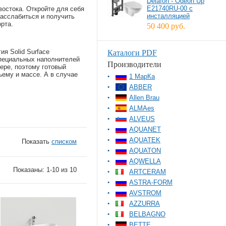
Delafon - Odeon Up
E21740RU-00 с
остока. Откройте для себя
инсталляцией
расслабиться и получить
рта.
50 400 руб.
я Solid Surface
Каталоги PDF
специальных наполнителей
Производители
ере, поэтому готовый
ему и массе. А в случае
1 МарКа
ABBER
Allen Brau
ALMAes
ALVEUS
AQUANET
AQUATEK
Показать
списком
AQUATON
AQWELLA
Показаны: 1-10 из 10
ARTCERAM
ASTRA-FORM
AVSTROM
AZZURRA
BELBAGNO
BETTE