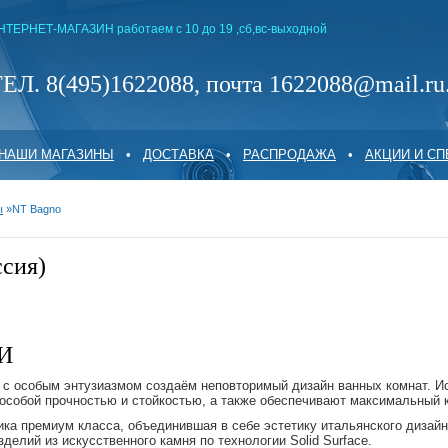
НТЕРНЕТ-МАГАЗИН работаем с 10 до 19 ,сб,вс-выходной
ЕЛ. 8(495)1622088, почта 1622088@mail.ru
НАШИ МАГАЗИНЫ
•
ДОСТАВКА
•
РАСПРОДАЖА
•
АКЦИИ И С
ы
»
NT Bagno
ссия)
И
ы с особым энтузиазмом создаём неповторимый дизайн ванных комнат. 
особой прочностью и стойкостью, а также обеспечивают максимальный 
ика премиум класса, объединившая в себе эстетику итальянского дизайн
делий из искусственного камня по технологии Solid Surface.