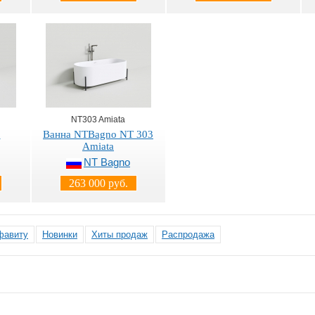
NT303 Amiata
o
Ванна NTBagno NT 303
Amiata
NT Bagno
263 000 руб.
фавиту
Новинки
Хиты продаж
Распродажа