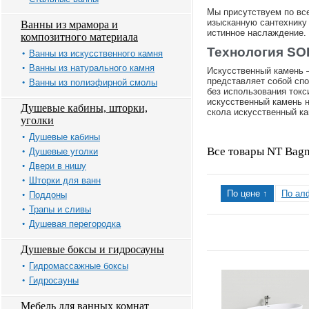
Мы присутствуем по вс
изысканную сантехнику 
Ванны из мрамора и
истинное наслаждение.
композитного материала
Технология SO
Ванны из искусственного камня
Ванны из натурального камня
Искусственный камень —
представляет собой сп
Ванны из полиэфирной смолы
без использования ток
искусственный камень 
Душевые кабины, шторки,
скола искусственный ка
уголки
Душевые кабины
Все товары NT Bag
Душевые уголки
Двери в нишу
Шторки для ванн
По цене ↑
По ал
Поддоны
Трапы и сливы
Душевая перегородка
Душевые боксы и гидросауны
Гидромассажные боксы
Гидросауны
Мебель для ванных комнат