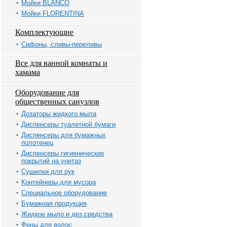
Мойки BLANCO
Мойки FLORENTINA
Комплектующие
Сифоны, сливы-переливы
Все для ванной комнаты и
хамама
Оборудование для
общественных санузлов
Дозаторы жидкого мыла
Диспенсеры туалетной бумаги
Диспенсеры для бумажных
полотенец
Диспенсеры гигиенических
покрытий на унитаз
Сушилки для рук
Контейнеры для мусора
Специальное оборудование
Бумажная продукция
Жидкое мыло и дез.средства
Фены для волос