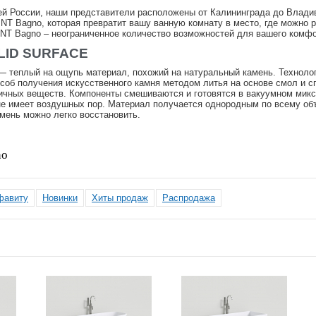
ей России, наши представители расположены от Калининграда до Владив
NT Bagno, которая превратит вашу ванную комнату в место, где можно 
 NT Bagno – неограниченное количество возможностей для вашего комфо
LID SURFACE
 теплый на ощупь материал, похожий на натуральный камень. Технологи
особ получения искусственного камня методом литья на основе смол и 
сичных веществ. Компоненты смешиваются и готовятся в вакуумном микс
не имеет воздушных пор. Материал получается однородным по всему объ
мень можно легко восстановить.
no
фавиту
Новинки
Хиты продаж
Распродажа