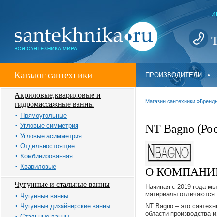
И
Т
Каталог сантехники
ПРОИЗВОДИТЕЛИ
•
Акриловые,квариловые и
Магазин сантехники
»
Бренд
гидромассажные ванны
Прямоугольные
Угловые симметрия
NT Bagno (Ро
Угловые асимметрия
Отдельностоящие
Комбинированная
Квариловые
О КОМПАНИ
Чугунные и стальные ванны
Начиная с 2019 года м
материалы отличаются 
Чугунные ванны
Чугунные дизайнерские ванны
NT Bagno – это сантехн
области производства из
Стальные ванны