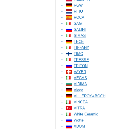
RGW
RIHO
ROCA
SAGT
SALINI
SIMAS
TECE
TIFFANY
TIMO
TRESSE
TRITON
VAYER
VEGAS
VIDIMA
Viega
VILLEROY&BOCH
VINCEA
VITRA
White Ceramic
Wottē
XDOM