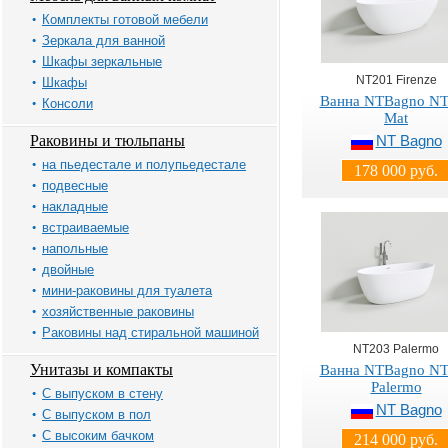
Комплекты готовой мебели
Зеркала для ванной
Шкафы зеркальные
NT201 Firenze
Шкафы
Ванна NTBagno N
Консоли
Mat
Раковины и тюльпаны
NT Bagno
на пьедестале и полупьедестале
178 000 руб.
подвесные
накладные
встраиваемые
напольные
двойные
мини-раковины для туалета
хозяйственные раковины
Раковины над стиральной машиной
NT203 Palermo
Унитазы и компакты
Ванна NTBagno N
Palermo
С выпуском в стену
NT Bagno
С выпуском в пол
С высоким бачком
214 000 руб.