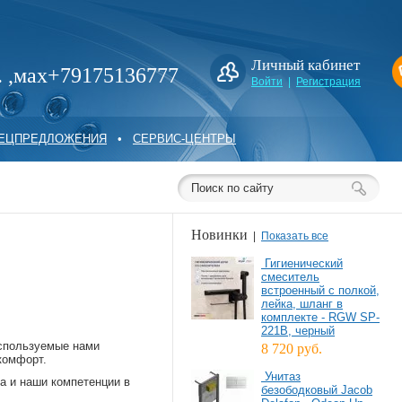
Личный кабинет
. ,мах+79175136777
Войти
|
Регистрация
ПЕЦПРЕДЛОЖЕНИЯ
•
СЕРВИС-ЦЕНТРЫ
Новинки
|
Показать все
Гигиенический
смеситель
встроенный c полкой,
лейка, шланг в
комплекте - RGW SP-
221B, черный
Используемые нами
8 720 руб.
комфорт.
Унитаз
а и наши компетенции в
безободковый Jacob