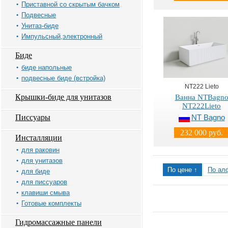
Приставной со скрытым бачком
Подвесные
Унитаз-биде
Импульсный,электронный
Биде
биде напольные
подвесные биде (встройка)
NT222 Lieto
Крышки-биде для унитазов
Ванна NTBagn
NT222Lieto
Писсуары
NT Bagno
232 000 руб.
Инсталляции
для раковин
для унитазов
По цене ↑
По ал
для биде
для писсуаров
клавиши смыва
Готовые комплекты
Гидромассажные панели