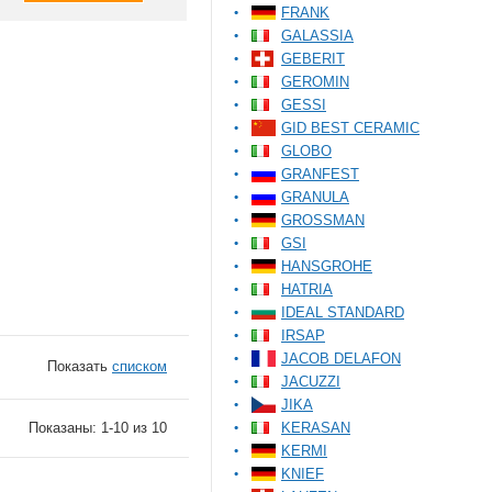
FRANK
GALASSIA
GEBERIT
GEROMIN
GESSI
GID BEST CERAMIC
GLOBO
GRANFEST
GRANULA
GROSSMAN
GSI
HANSGROHE
HATRIA
IDEAL STANDARD
IRSAP
JACOB DELAFON
Показать
списком
JACUZZI
JIKA
Показаны: 1-10 из 10
KERASAN
KERMI
KNIEF