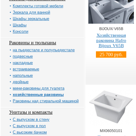
Комплекты готовой мебели
Зеркала для ванной
Шкафы зеркальные
Шкафы
BIJOUX/ V65B
Консоли
Хозяйственная
раковина Hafro
Раковины и тюльпаны
Bijoux V65B
на пьедестале и полупьедестале
25 700 руб.
подвесные
накладные
встраиваемые
напольные
двойные
мини-раковины для туалета
хозяйственные раковины
Раковины над стиральной машиной
Унитазы и компакты
С выпуском в стену
С выпуском в пол
MX06050101
С высоким бачком