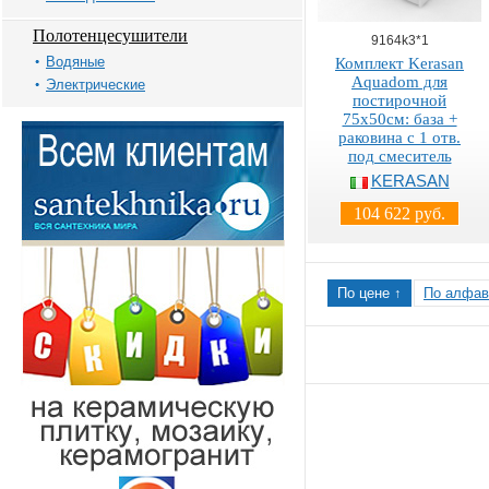
Полотенцесушители
9164k3*1
Водяные
Комплект Kerasan
Aquadom для
Электрические
постирочной
75х50см: база +
раковина c 1 отв.
под смеситель
KERASAN
104 622 руб.
По цене ↑
По алфав