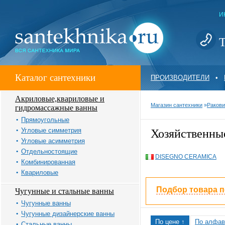
И
Т
Каталог сантехники
ПРОИЗВОДИТЕЛИ
•
Акриловые,квариловые и
Магазин сантехники
»
Ракови
гидромассажные ванны
Прямоугольные
Угловые симметрия
Хозяйственны
Угловые асимметрия
Отдельностоящие
DISEGNO CERAMICA
Комбинированная
Квариловые
Подбор товара 
Чугунные и стальные ванны
Чугунные ванны
Чугунные дизайнерские ванны
По цене ↑
По алфав
Стальные ванны