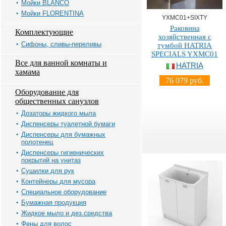
Мойки BLANCO
Мойки FLORENTINA
YXMC01+SIXTY
Раковина
Комплектующие
хозяйственная с
Сифоны, сливы-переливы
тумбой HATRIA
SPECIALS YXMC01
Все для ванной комнаты и
HATRIA
хамама
76 079 руб.
Оборудование для
общественных санузлов
Дозаторы жидкого мыла
Диспенсеры туалетной бумаги
Диспенсеры для бумажных
полотенец
Диспенсеры гигиенических
покрытий на унитаз
Сушилки для рук
Контейнеры для мусора
Специальное оборудование
Бумажная продукция
Жидкое мыло и дез.средства
Фены для волос