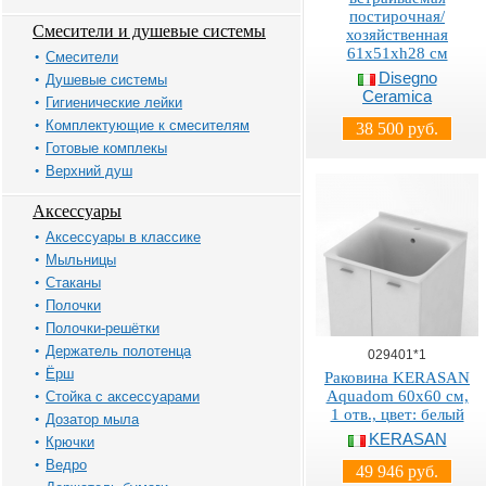
постирочная/
Смесители и душевые системы
хозяйственная
61х51хh28 см
Смесители
Disegno
Душевые системы
Ceramica
Гигиенические лейки
Комплектующие к смесителям
38 500 руб.
Готовые комплекы
Верхний душ
Аксессуары
Аксессуары в классике
Мыльницы
Стаканы
Полочки
Полочки-решётки
Держатель полотенца
029401*1
Ёрш
Раковина KERASAN
Aquadom 60х60 см,
Стойка с аксессуарами
1 отв., цвет: белый
Дозатор мыла
KERASAN
Крючки
Ведро
49 946 руб.