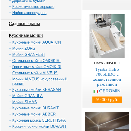
Держатель бумаги
Косметическое зеркало
Набор аксессуаров
Садовые краны
Кухонные мойки
Кухонные мойки AQUATON
Мойки ZORG
Мойки GRANFEST
Стальные мойки OMOIKIRI
Hafro 7005LIDO
Гранитные мойки OMOIKIRI
Тумба Hafro
Стальные мойки ALVEUS
7005LIDO с
Мойки ALVEUS искусственный
хозяйственной
гранит
раковиной
Кухонные мойки KERASAN
GEROMIN
Мойки GRANULA
59 000 руб.
Мойки SIMAS
Кухонные мойки DURAVIT
Кухонные мойки ABBER
Кухонная мойка CERUTTISPA
Керамические мойки DURAVIT