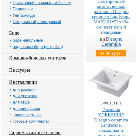
Постирочная/
Приставной со скрытым бачком
хозяйственная
Подвесные
раковина Disegno
Унитаз-биде
ceramica Landscape
Импульсный,электронный
MAXI 61х51хh34
см, цвет белый
глянцевый
Биде
Disegno
биде напольные
Ceramica
подвесные биде (встройка)
34 965 руб.
Крышки-биде для унитазов
Писсуары
Инсталляции
для раковин
для унитазов
для биде
LP06151101
для писсуаров
Раковина
YORKSHIRE
клавиши смыва
Disegno ceramica
Готовые комплекты
Landscape,
накладная и
Гидромассажные панели
встраиваемая