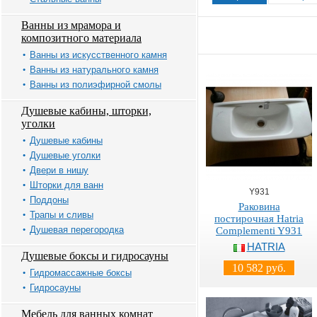
Ванны из мрамора и
композитного материала
Ванны из искусственного камня
Ванны из натурального камня
Ванны из полиэфирной смолы
Душевые кабины, шторки,
уголки
Душевые кабины
Душевые уголки
Двери в нишу
Шторки для ванн
Y931
Поддоны
Раковина
Трапы и сливы
постирочная Hatria
Душевая перегородка
Complementi Y931
HATRIA
Душевые боксы и гидросауны
10 582 руб.
Гидромассажные боксы
Гидросауны
Мебель для ванных комнат