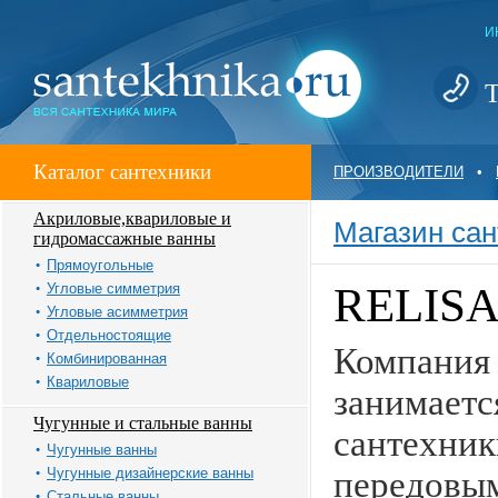
И
Т
Каталог сантехники
ПРОИЗВОДИТЕЛИ
•
Акриловые,квариловые и
Магазин сан
гидромассажные ванны
Прямоугольные
RELISA
Угловые симметрия
Угловые асимметрия
Отдельностоящие
Компания 
Комбинированная
Квариловые
занимаетс
Чугунные и стальные ванны
сантехник
Чугунные ванны
Чугунные дизайнерские ванны
передовы
Стальные ванны