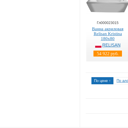
Гл000023015
Ванна акриловая
Relisan Kristina
180х80
RELISAN
54 922 руб.
По цене ↑
По ал