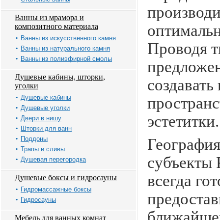
производи
Ванны из мрамора и
оптимальн
композитного материала
Ванны из искусственного камня
Проводя т
Ванны из натурального камня
Ванны из полиэфирной смолы
предложен
Душевые кабины, шторки,
создавать
уголки
Душевые кабины
пространс
Душевые уголки
эстетитки.
Двери в нишу
Шторки для ванн
Поддоны
География 
Трапы и сливы
субъекты 
Душевая перегородка
всегда го
Душевые боксы и гидросауны
Гидромассажные боксы
предостав
Гидросауны
ближайше
Мебель для ванных комнат