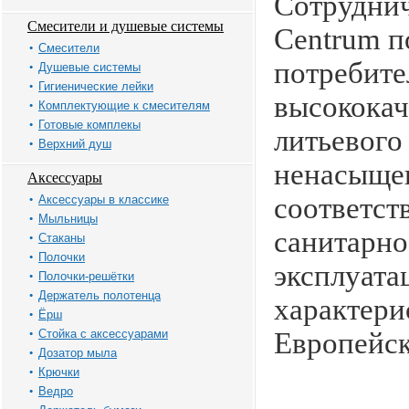
Сотруднич
Смесители и душевые системы
Centrum п
Смесители
потребит
Душевые системы
Гигиенические лейки
высококач
Комплектующие к смесителям
Готовые комплекы
литьевого
Верхний душ
ненасыще
Аксессуары
соответст
Аксессуары в классике
Мыльницы
санитарно
Стаканы
Полочки
эксплуата
Полочки-решётки
Держатель полотенца
характери
Ёрш
Стойка с аксессуарами
Европейск
Дозатор мыла
Крючки
Ведро