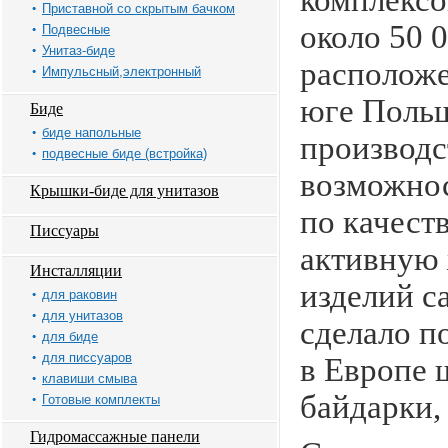
комплексо
Приставной со скрытым бачком
около 50 
Подвесные
Унитаз-биде
расположе
Импульсный,электронный
юге Польш
Биде
биде напольные
производс
подвесные биде (встройка)
возможнос
Крышки-биде для унитазов
по качест
Писсуары
активную
Инсталляции
изделий с
для раковин
для унитазов
сделало п
для биде
для писсуаров
в Европе 
клавиши смыва
байдарки,
Готовые комплекты
Гидромассажные панели