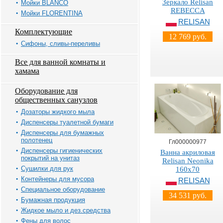
Зеркало Relisan
Мойки BLANCO
REBECCA
Мойки FLORENTINA
RELISAN
Комплектующие
12 769 руб.
Сифоны, сливы-переливы
Все для ванной комнаты и
хамама
Оборудование для
общественных санузлов
Дозаторы жидкого мыла
Диспенсеры туалетной бумаги
Диспенсеры для бумажных
полотенец
Гл000000977
Диспенсеры гигиенических
Ванна акриловая
покрытий на унитаз
Relisan Neonika
Сушилки для рук
160x70
Контейнеры для мусора
RELISAN
Специальное оборудование
34 531 руб.
Бумажная продукция
Жидкое мыло и дез.средства
Фены для волос