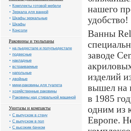
Комплекты готовой мебели
нашего пр
Зеркала для ванной
удобство!
Шкафы зеркальные
Шкафы
Консоли
Ванны Rel
Раковины и тюльпаны
специальн
на пьедестале и полупьедестале
заводе Ce
подвесные
накладные
акриловых
встраиваемые
напольные
изделий и
двойные
вышел на 
мини-раковины для туалета
хозяйственные раковины
в 1985 го
Раковины над стиральной машиной
одним из 
Унитазы и компакты
С выпуском в стену
Европе. Н
С выпуском в пол
С высоким бачком