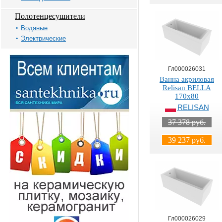
Полотенцесушители
Водяные
Электрические
Гл000026031
Ванна акриловая
Relisan BELLA
170х80
RELISAN
37 378 руб.
39 237 руб.
Гл000026029