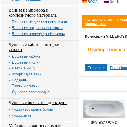
ROCA
SALINI
Ванны из мрамора и
композитного материала
Прямоугольные
Углов
Ванны из искусственного камня
Квариловые
Ванны из натурального камня
Ванны из полиэфирной смолы
Коллекции VILLEROY
Душевые кабины, шторки,
уголки
Подбор товара 
Душевые кабины
Душевые уголки
По цене ↑
По алфав
Двери в нишу
Шторки для ванн
Поддоны
Трапы и сливы
Душевая перегородка
Душевые боксы и гидросауны
Гидромассажные боксы
Гидросауны
UBQ160OBE2V-01
Мебель для ванных комнат