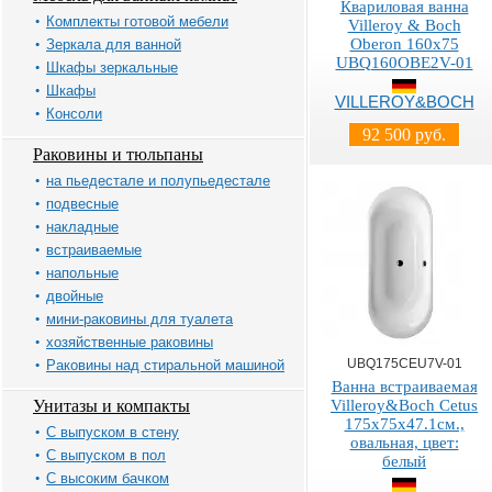
Квариловая ванна
Комплекты готовой мебели
Villeroy & Boch
Oberon 160x75
Зеркала для ванной
UBQ160OBE2V-01
Шкафы зеркальные
Шкафы
VILLEROY&BOCH
Консоли
92 500 руб.
Раковины и тюльпаны
на пьедестале и полупьедестале
подвесные
накладные
встраиваемые
напольные
двойные
мини-раковины для туалета
хозяйственные раковины
UBQ175CEU7V-01
Раковины над стиральной машиной
Ванна встраиваемая
Унитазы и компакты
Villeroy&Boch Cetus
175х75х47.1см.,
С выпуском в стену
овальная, цвет:
С выпуском в пол
белый
С высоким бачком