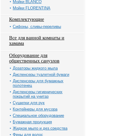
Мойки BLANCO
Мойки FLORENTINA
Комплектующие
Сифоны, сливы-переливы
Все для ванной комнаты и
хамама
Оборудование для
общественных санузлов
Дозаторы жидкого мыла
Диспенсеры туалетной бумаги
Диспенсеры для бумажных
полотенец
Диспенсеры гигиенических
покрытий на унитаз
Сушилки для рук
Контейнеры для мусора
Специальное оборудование
Бумажная продукция
Жидкое мыло и дез.средства
Фены для волос