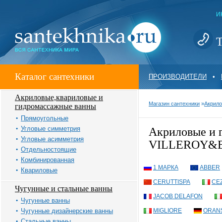
И
Т
Каталог сантехники
ПРОИЗВОДИТЕЛИ
•
Акриловые,квариловые и
Магазин сантехники
»
Акрило
гидромассажные ванны
Прямоугольные
Угловые симметрия
Акриловые и
Угловые асимметрия
VILLEROY&
Отдельностоящие
Комбинированная
1 МАРКА
ABBER
Квариловые
CERUTTISPA
CE
Чугунные и стальные ванны
JACOB DELAFON
Чугунные ванны
Чугунные дизайнерские ванны
MIGLIORE
ORAN
Стальные ванны