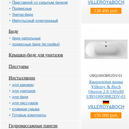
VILLEROY&BOCH
Приставной со скрытым бачком
Подвесные
128 400 руб.
Унитаз-биде
Импульсный,электронный
Биде
биде напольные
подвесные биде (встройка)
Крышки-биде для унитазов
Писсуары
UBQ180OBR2DV-01
Инсталляции
Квариловая ванна
для раковин
Villeroy & Boch
для унитазов
Oberon 2.0 180х80
UBQ180OBR2DV-01
для биде
для писсуаров
VILLEROY&BOCH
клавиши смыва
Готовые комплекты
150 000 руб.
Гидромассажные панели