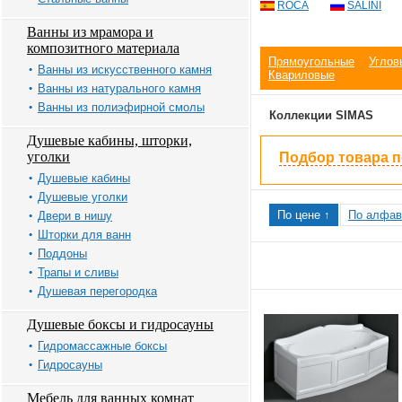
ROCA
SALINI
Ванны из мрамора и
композитного материала
Прямоугольные
Углов
Ванны из искусственного камня
Квариловые
Ванны из натурального камня
Ванны из полиэфирной смолы
Коллекции SIMAS
Душевые кабины, шторки,
уголки
Подбор товара 
Душевые кабины
Душевые уголки
По цене ↑
По алфав
Двери в нишу
Шторки для ванн
Поддоны
Трапы и сливы
Душевая перегородка
Душевые боксы и гидросауны
Гидромассажные боксы
Гидросауны
Мебель для ванных комнат