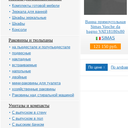
Комплекты готовой мебели
Зеркала для ванной
Шкафы зеркальные
Ванна прямоугольная
Шкафы
Simas Vasche da
Консоли
bagno VAT18180x80
SIMAS
Раковины и тюльпаны
121 150 руб.
на пьедестале и полупьедестале
подвесные
накладные
встраиваемые
По цене ↑
По алфав
напольные
двойные
мини-раковины для туалета
хозяйственные раковины
Раковины над стиральной машиной
Унитазы и компакты
С выпуском в стену
С выпуском в пол
С высоким бачком