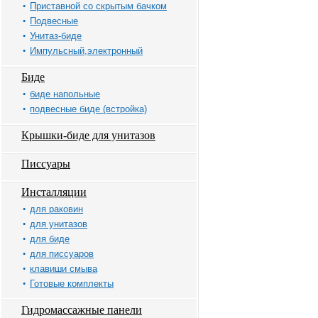
Приставной со скрытым бачком
Подвесные
Унитаз-биде
Импульсный,электронный
Биде
биде напольные
подвесные биде (встройка)
Крышки-биде для унитазов
Писсуары
Инсталляции
для раковин
для унитазов
для биде
для писсуаров
клавиши смыва
Готовые комплекты
Гидромассажные панели