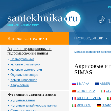
И
Т
Каталог сантехники
ПРОИЗВОДИТЕЛИ
•
Акриловые,квариловые и
Магазин сантехники
»
Акрило
гидромассажные ванны
Прямоугольные
Угловые симметрия
Акриловые и
Угловые асимметрия
SIMAS
Отдельностоящие
Комбинированная
1 МАРКА
ABBER
Квариловые
CERUTTISPA
CE
Чугунные и стальные ванны
JACOB DELAFON
Чугунные ванны
Чугунные дизайнерские ванны
MIGLIORE
ORAN
Стальные ванны