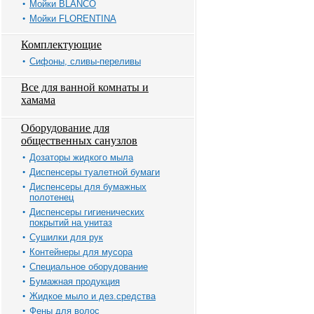
Мойки BLANCO
Мойки FLORENTINA
Комплектующие
Сифоны, сливы-переливы
Все для ванной комнаты и
хамама
Оборудование для
общественных санузлов
Дозаторы жидкого мыла
Диспенсеры туалетной бумаги
Диспенсеры для бумажных
полотенец
Диспенсеры гигиенических
покрытий на унитаз
Сушилки для рук
Контейнеры для мусора
Специальное оборудование
Бумажная продукция
Жидкое мыло и дез.средства
Фены для волос