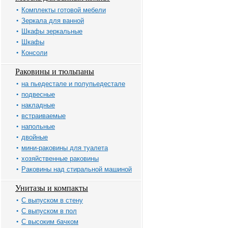
Комплекты готовой мебели
Зеркала для ванной
Шкафы зеркальные
Шкафы
Консоли
Раковины и тюльпаны
на пьедестале и полупьедестале
подвесные
накладные
встраиваемые
напольные
двойные
мини-раковины для туалета
хозяйственные раковины
Раковины над стиральной машиной
Унитазы и компакты
С выпуском в стену
С выпуском в пол
С высоким бачком