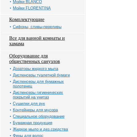
Мойки BLANCO
Мойки FLORENTINA
Комплектующие
Сифоны, сливы-переливы
Все для ванной комнаты и
хамама
Оборудование для
общественных санузлов
Дозаторы жидкого мыла
Диспенсеры туалетной бумаги
Диспенсеры для бумажных
полотенец
Диспенсеры гигиенических
покрытий на унитаз
Сушилки для рук
Контейнеры для мусора
Специальное оборудование
Бумажная продукция
Жидкое мыло и дез.средства
Фены для волос