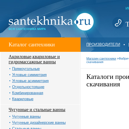
И
Т
Каталог сантехники
ПРОИЗВОДИТЕЛИ
•
Акриловые,квариловые и
Магазин сантехники
»
Фабрич
гидромассажные ванны
скачивания
Прямоугольные
Угловые симметрия
Каталоги прои
Угловые асимметрия
скачивания
Отдельностоящие
Комбинированная
Квариловые
Чугунные и стальные ванны
Чугунные ванны
Чугунные дизайнерские ванны
Стальные ванны