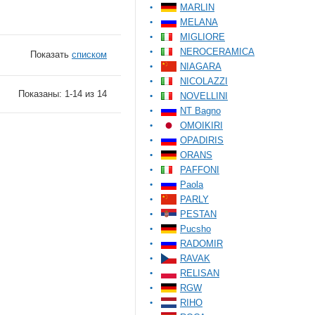
MARLIN
MELANA
MIGLIORE
NEROCERAMICA
Показать
списком
NIAGARA
NICOLAZZI
Показаны: 1-14 из 14
NOVELLINI
NT Bagno
OMOIKIRI
OPADIRIS
ORANS
PAFFONI
Paola
PARLY
PESTAN
Pucsho
RADOMIR
RAVAK
RELISAN
RGW
RIHO