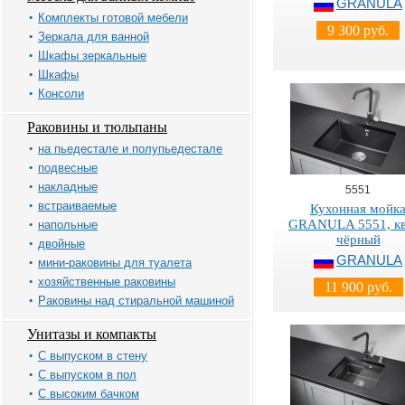
GRANULA
Комплекты готовой мебели
9 300 руб.
Зеркала для ванной
Шкафы зеркальные
Шкафы
Консоли
Раковины и тюльпаны
на пьедестале и полупьедестале
подвесные
накладные
5551
встраиваемые
Кухонная мойк
GRANULA 5551, к
напольные
чёрный
двойные
GRANULA
мини-раковины для туалета
хозяйственные раковины
11 900 руб.
Раковины над стиральной машиной
Унитазы и компакты
С выпуском в стену
С выпуском в пол
С высоким бачком