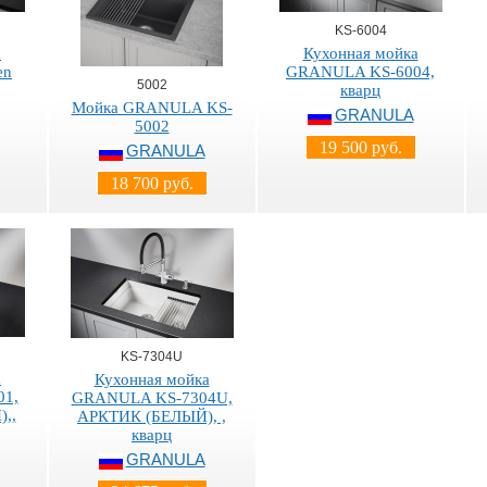
KS-6004
а
Кухонная мойка
en
GRANULA KS-6004,
5002
кварц
Мойка GRANULA KS-
GRANULA
5002
19 500 руб.
GRANULA
18 700 руб.
KS-7304U
а
Кухонная мойка
1,
GRANULA KS-7304U,
,,
АРКТИК (БЕЛЫЙ), ,
кварц
GRANULA