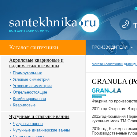
И
Т
Каталог сантехники
ПРОИЗВОДИТЕЛИ
•
Акриловые,квариловые и
Магазин сантехники
»
Бренд
гидромассажные ванны
Прямоугольные
Угловые симметрия
GRANULA (Ро
Угловые асимметрия
Отдельностоящие
Комбинированная
Фабрика по производств
Квариловые
2011 год-Открытие Втор
Чугунные и стальные ванны
2012год-Компания Перво
кухонных моек ТМ Granu
Чугунные ванны
2015 год-Выход на эксп
Чугунные дизайнерские ванны
Производственные площ
Стальные ванны