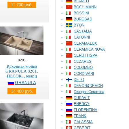
BLANCO
11 700 руб.
BOCH MANN
BOSSINI
BURGBAD
BYON
CASTALIA
CATONNI
CERAMALUX
CERAMICA NOVA
CERUTTISPA
8201
CEZARES
Кухонная мойка
COLOMBO
GRANULA 8201,
CORDIVARI
ПЕСОК, , кварц
DETO
GRANULA
DEVON&DEVON
14 400 руб.
Disegno Ceramica
DURAVIT
ENERGY
FLORENTINA
FRANK
GALASSIA
GEBERIT