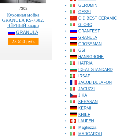
GEROMIN
7302
GESSI
Кухонная мойка
GID BEST CERAMIC
GRANULA KS-7302,
GLOBO
ЧЁРНЫЙ кварц
GRANFEST
GRANULA
GRANULA
23 650 руб.
GROSSMAN
GSI
HANSGROHE
HATRIA
IDEAL STANDARD
IRSAP
JACOB DELAFON
JACUZZI
JIKA
KERASAN
KERMI
KNIEF
LAUFEN
Magliezza
MARGAROLI