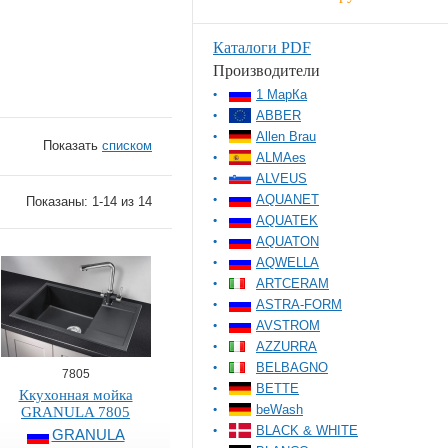
Каталоги PDF
Производители
1 МарКа
ABBER
Allen Brau
Показать
списком
ALMAes
ALVEUS
AQUANET
Показаны: 1-14 из 14
AQUATEK
AQUATON
AQWELLA
ARTCERAM
ASTRA-FORM
AVSTROM
AZZURRA
BELBAGNO
7805
BETTE
Ккухонная мойка
beWash
GRANULA 7805
BLACK & WHITE
GRANULA