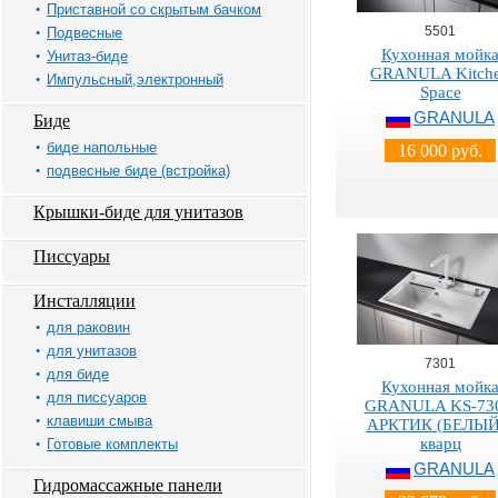
Приставной со скрытым бачком
5501
Подвесные
Кухонная мойк
Унитаз-биде
GRANULA Kitch
Импульсный,электронный
Space
GRANULA
Биде
биде напольные
16 000 руб.
подвесные биде (встройка)
Крышки-биде для унитазов
Писсуары
Инсталляции
для раковин
для унитазов
7301
для биде
Кухонная мойк
для писсуаров
GRANULA KS-730
клавиши смыва
АРКТИК (БЕЛЫЙ)
кварц
Готовые комплекты
GRANULA
Гидромассажные панели