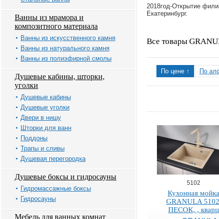
2018год-Открытие филиа
Екатеринбург.
Ванны из мрамора и
композитного материала
Ванны из искусственного камня
Все товары GRAN
Ванны из натурального камня
Ванны из полиэфирной смолы
По цене ↑
По ал
Душевые кабины, шторки,
уголки
Душевые кабины
Душевые уголки
Двери в нишу
Шторки для ванн
Поддоны
Трапы и сливы
Душевая перегородка
Душевые боксы и гидросауны
5102
Гидромассажные боксы
Кухонная мойк
Гидросауны
GRANULA 5102
ПЕСОК, , кварц
Мебель для ванных комнат