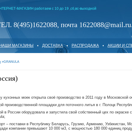
НТЕРНЕТ-МАГАЗИН работаем с 10 до 19 ,сб,вс-выходной
ЕЛ. 8(495)1622088, почта 1622088@mail.ru
НАШИ МАГАЗИНЫ
•
ДОСТАВКА
•
РАСПРОДАЖА
•
АКЦИИ И С
ы
»
GRANULA
ссия)
у кухонных моек открыла своё производство в 2011 году в Московской о
ой производственной площадки для поточного литья в г. Полоцк Республ
й в России оборудовала и запустила свой собственный цех по окраске 
la;
орт – поставки в Республику Беларусь, Грузию, Армению, Узбекистан, М
ади компании превышают 10 000 м3, с мощностью 180 000 единиц проду