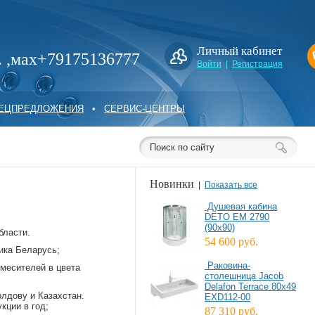
Личный кабинет
. ,мах+79175136777
Войти
|
Регистрация
ПЕЦПРЕДЛОЖЕНИЯ
•
СЕРВИС-ЦЕНТРЫ
Новинки
|
Показать все
Душевая кабина
DETO EM 2790
(90x90)
бласти.
54 600 руб.
ика Беларусь;
Раковина-
смесителей в цвета
столешница Jacob
Delafon Terrace 80x49
олдову и Казахстан.
EXD112-00
кции в год;
87 310 руб.