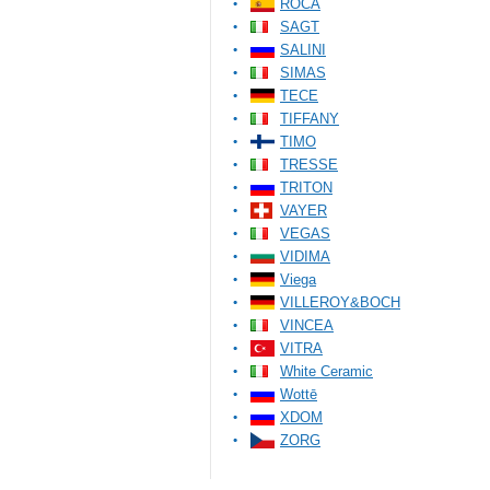
ROCA
SAGT
SALINI
SIMAS
TECE
TIFFANY
TIMO
TRESSE
TRITON
VAYER
VEGAS
VIDIMA
Viega
VILLEROY&BOCH
VINCEA
VITRA
White Ceramic
Wottē
XDOM
ZORG