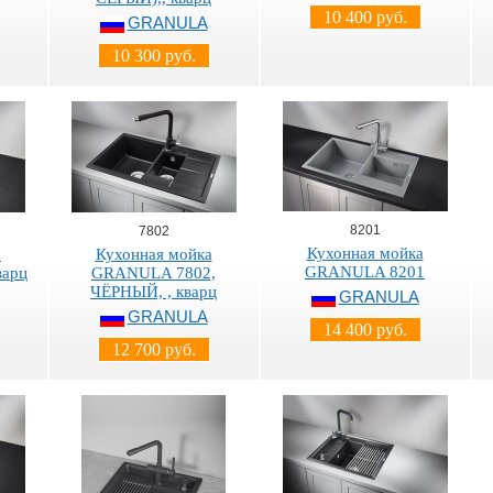
10 400 руб.
GRANULA
10 300 руб.
8201
7802
Кухонная мойка
а
Кухонная мойка
GRANULA 8201
варц
GRANULA 7802,
ЧЁРНЫЙ, , кварц
GRANULA
GRANULA
14 400 руб.
12 700 руб.