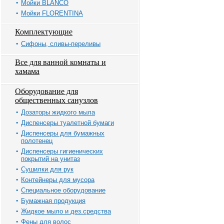
Мойки BLANCO
Мойки FLORENTINA
Комплектующие
Сифоны, сливы-переливы
Все для ванной комнаты и
хамама
Оборудование для
общественных санузлов
Дозаторы жидкого мыла
Диспенсеры туалетной бумаги
Диспенсеры для бумажных
полотенец
Диспенсеры гигиенических
покрытий на унитаз
Сушилки для рук
Контейнеры для мусора
Специальное оборудование
Бумажная продукция
Жидкое мыло и дез.средства
Фены для волос