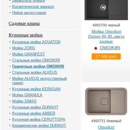
Держатель бумаги
Косметическое зеркало
Набор аксессуаров
Садовые краны
4993700 черный
Мойка Omoikiri
Кухонные мойки
Daisen 86 BL цвета
разные
Кухонные мойки AQUATON
OMOIKIRI
Мойки ZORG
Мойки GRANFEST
27 088 руб.
Стальные мойки OMOIKIRI
Гранитные мойки OMOIKIRI
Стальные мойки ALVEUS
Мойки ALVEUS искусственный
гранит
Кухонные мойки KERASAN
Мойки GRANULA
Мойки SIMAS
Кухонные мойки DURAVIT
Кухонные мойки ABBER
Кухонная мойка CERUTTISPA
4993751 бежевый
Керамические мойки DURAVIT
Omoikiri