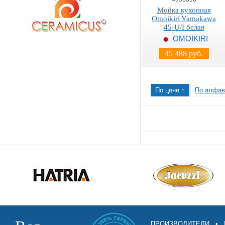
Мойка кухонная
Omoikiri Yamakawa
45-U/I белая
OMOIKIRI
45 488 руб.
По цене ↑
По алфав
ПРОИЗВОДИТЕЛИ
•