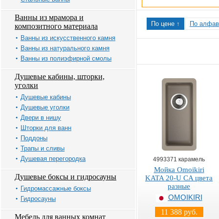
Ванны из мрамора и
По цене ↑
По алфав
композитного материала
Ванны из искусственного камня
Ванны из натурального камня
Ванны из полиэфирной смолы
Душевые кабины, шторки,
уголки
Душевые кабины
Душевые уголки
Двери в нишу
Шторки для ванн
Поддоны
Трапы и сливы
Душевая перегородка
4993371 карамель
Мойка Omoikiri
Душевые боксы и гидросауны
KATA 20-U CA цвета
разные
Гидромассажные боксы
OMOIKIRI
Гидросауны
11 388 руб.
Мебель для ванных комнат