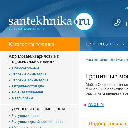
И
Т
Каталог сантехники
ПРОИЗВОДИТЕЛИ
•
Акриловые,квариловые и
Магазин сантехники
»
Кухонн
гидромассажные ванны
Прямоугольные
Угловые симметрия
Гранитные м
Угловые асимметрия
Мойки Omoikiri из гран
Отдельностоящие
Уникальные свойства на
Комбинированная
различным внешним воз
Квариловые
OMOIKIRI
Чугунные и стальные ванны
Чугунные ванны
Чугунные дизайнерские ванны
Подбор товара 
Стальные ванны