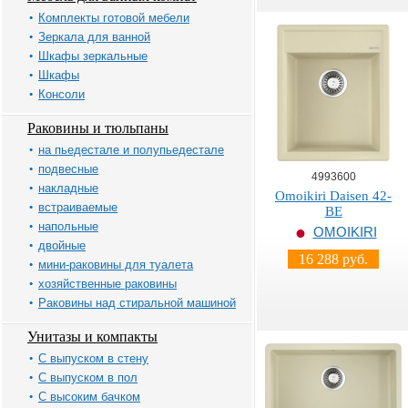
Комплекты готовой мебели
Зеркала для ванной
Шкафы зеркальные
Шкафы
Консоли
Раковины и тюльпаны
на пьедестале и полупьедестале
подвесные
4993600
накладные
Omoikiri Daisen 42-
встраиваемые
BE
напольные
OMOIKIRI
двойные
16 288 руб.
мини-раковины для туалета
хозяйственные раковины
Раковины над стиральной машиной
Унитазы и компакты
С выпуском в стену
С выпуском в пол
С высоким бачком