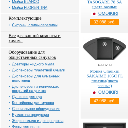
Мойки BLANCO
TASOGARE 78 SA
цвета разные
Мойки FLORENTINA
OMOIKIRI
Комплектующие
32 088 руб.
Сифоны, сливы-переливы
Все для ванной комнаты и
хамама
Оборудование для
общественных санузлов
Дозаторы жидкого мыла
4993209
Диспенсеры туалетной бумаги
Мойка Omoikiri
SAKAIME 105C PL
Диспенсеры для бумажных
полотенец
платина(цвета
разные)
Диспенсеры гигиенических
покрытий на унитаз
OMOIKIRI
Сушилки для рук
42 088 руб.
Контейнеры для мусора
Специальное оборудование
Бумажная продукция
Жидкое мыло и дез.средства
Фены для волос