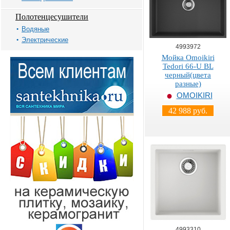
Полотенцесушители
Водяные
Электрические
4993972
Мойка Omoikiri
Tedori 66-U BL
черный(цвета
разные)
OMOIKIRI
42 988 руб.
4993310