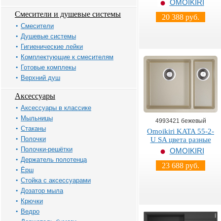
OMOIKIRI
Смесители и душевые системы
20 388 руб.
Смесители
Душевые системы
Гигиенические лейки
Комплектующие к смесителям
Готовые комплекы
Верхний душ
Аксессуары
Аксессуары в классике
Мыльницы
4993421 бежевый
Стаканы
Omoikiri KATA 55-2-
Полочки
U SA цвета разные
Полочки-решётки
OMOIKIRI
Держатель полотенца
23 688 руб.
Ёрш
Стойка с аксессуарами
Дозатор мыла
Крючки
Ведро