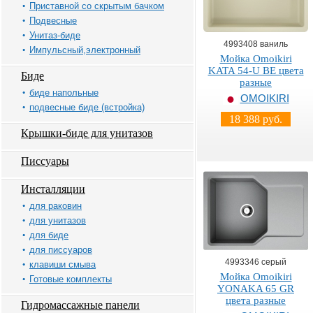
Приставной со скрытым бачком
Подвесные
Унитаз-биде
4993408 ваниль
Импульсный,электронный
Мойка Omoikiri
KATA 54-U BE цвета
Биде
разные
биде напольные
OMOIKIRI
подвесные биде (встройка)
18 388 руб.
Крышки-биде для унитазов
Писсуары
Инсталляции
для раковин
для унитазов
для биде
для писсуаров
4993346 серый
клавиши смыва
Мойка Omoikiri
Готовые комплекты
YONAKA 65 GR
цвета разные
Гидромассажные панели