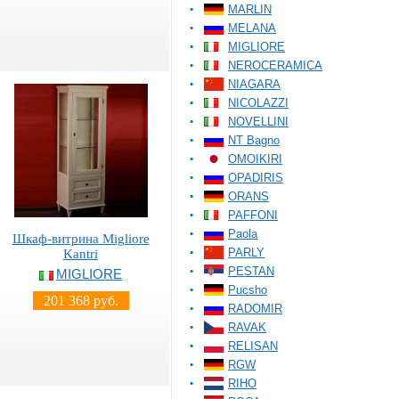
MARLIN
MELANA
MIGLIORE
NEROCERAMICA
NIAGARA
NICOLAZZI
NOVELLINI
NT Bagno
OMOIKIRI
OPADIRIS
ORANS
PAFFONI
Paola
Шкаф-витрина Migliore
PARLY
Kantri
PESTAN
MIGLIORE
Pucsho
201 368 руб.
RADOMIR
RAVAK
RELISAN
RGW
RIHO