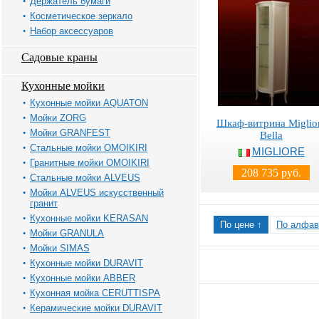
Держатель бумаги
Косметическое зеркало
Набор аксессуаров
Садовые краны
Кухонные мойки
Кухонные мойки AQUATON
Мойки ZORG
Шкаф-витрина Miglio
Мойки GRANFEST
Bella
Стальные мойки OMOIKIRI
MIGLIORE
Гранитные мойки OMOIKIRI
208 735 руб.
Стальные мойки ALVEUS
Мойки ALVEUS искусственный
гранит
Кухонные мойки KERASAN
По цене ↑
По алфав
Мойки GRANULA
Мойки SIMAS
Кухонные мойки DURAVIT
Кухонные мойки ABBER
Кухонная мойка CERUTTISPA
Керамические мойки DURAVIT