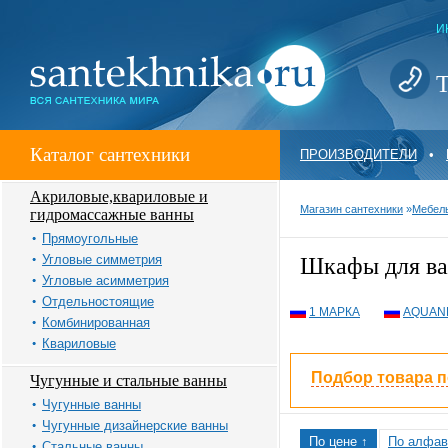
И
Т
Каталог сантехники
ПРОИЗВОДИТЕЛИ
•
Акриловые,квариловые и
Магазин сантехники
»
Мебель
гидромассажные ванны
Прямоугольные
Угловые симметрия
Шкафы для ва
Угловые асимметрия
Отдельностоящие
1 МАРКА
AQUAN
Комбинированная
Квариловые
Подбор товара 
Чугунные и стальные ванны
Чугунные ванны
Чугунные дизайнерские ванны
По цене ↑
По алфав
Стальные ванны