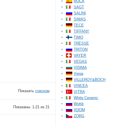
ROCA
SAGT
SALINI
SIMAS
TECE
TIFFANY
TIMO
TRESSE
TRITON
VAYER
VEGAS
VIDIMA
Viega
VILLEROY&BOCH
VINCEA
Показать
списком
VITRA
White Ceramic
Wottē
Показаны: 1-21 из 21
XDOM
ZORG