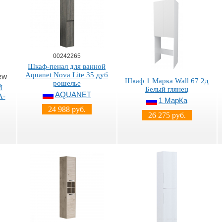
00242265
Шкаф-пенал для ванной
Aquanet Nova Lite 35 дуб
RW
Шкаф 1 Марка Wall 67 2д
рошелье
Й
Белый глянец
AQUANET
A-
1 МарКа
24 988 руб.
26 275 руб.