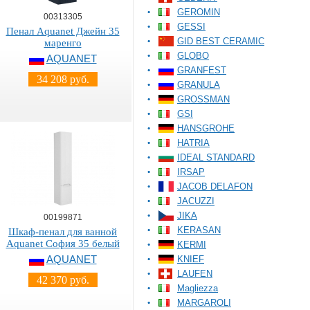
GEROMIN
00313305
GESSI
Пенал Aquanet Джейн 35
GID BEST CERAMIC
маренго
GLOBO
AQUANET
GRANFEST
34 208 руб.
GRANULA
GROSSMAN
GSI
HANSGROHE
HATRIA
IDEAL STANDARD
IRSAP
JACOB DELAFON
JACUZZI
JIKA
00199871
KERASAN
Шкаф-пенал для ванной
Aquanet София 35 белый
KERMI
AQUANET
KNIEF
LAUFEN
42 370 руб.
Magliezza
MARGAROLI