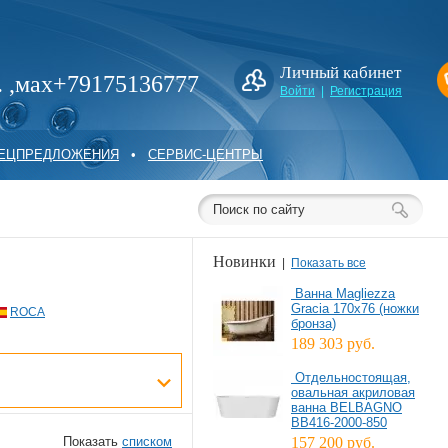
Личный кабинет
. ,мах+79175136777
Войти
|
Регистрация
ПЕЦПРЕДЛОЖЕНИЯ
•
СЕРВИС-ЦЕНТРЫ
Новинки
|
Показать все
Ванна Magliezza
Gracia 170x76 (ножки
ROCA
бронза)
189 303 руб.
Отдельностоящая,
овальная акриловая
ванна BELBAGNO
BB416-2000-850
Показать
списком
157 200 руб.