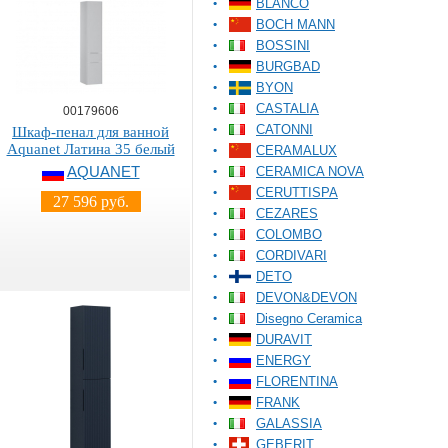
BLANCO
BOCH MANN
BOSSINI
BURGBAD
BYON
CASTALIA
00179606
CATONNI
Шкаф-пенал для ванной
Aquanet Латина 35 белый
CERAMALUX
AQUANET
CERAMICA NOVA
CERUTTISPA
27 596 руб.
CEZARES
COLOMBO
CORDIVARI
DETO
DEVON&DEVON
Disegno Ceramica
DURAVIT
ENERGY
FLORENTINA
FRANK
GALASSIA
GEBERIT