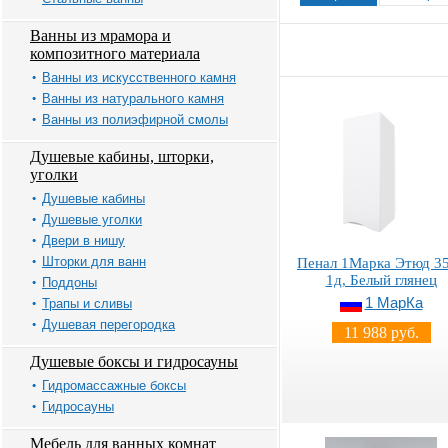
Ванны из мрамора и
композитного материала
Ванны из искусственного камня
Ванны из натурального камня
Ванны из полиэфирной смолы
Душевые кабины, шторки,
уголки
Душевые кабины
Душевые уголки
Двери в нишу
Шторки для ванн
Пенал 1Марка Этюд 3
1д, Белый глянец
Поддоны
1 МарКа
Трапы и сливы
Душевая перегородка
11 988 руб.
Душевые боксы и гидросауны
Гидромассажные боксы
Гидросауны
Мебель для ванных комнат