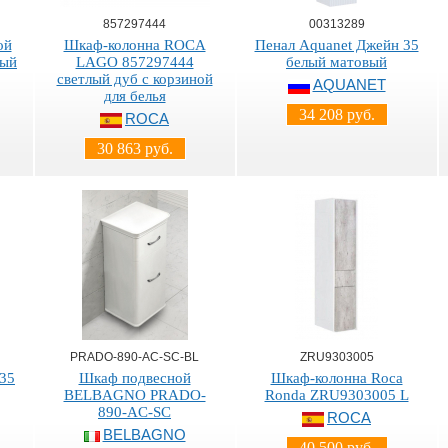
857297444
00313289
ой
Шкаф-колонна ROCA
Пенал Aquanet Джейн 35
рый
LAGO 857297444
белый матовый
светлый дуб с корзиной
AQUANET
для белья
34 208 руб.
ROCA
30 863 руб.
PRADO-890-AC-SC-BL
ZRU9303005
 35
Шкаф подвесной
Шкаф-колонна Roca
BELBAGNO PRADO-
Ronda ZRU9303005 L
890-AC-SC
ROCA
BELBAGNO
40 500 руб.