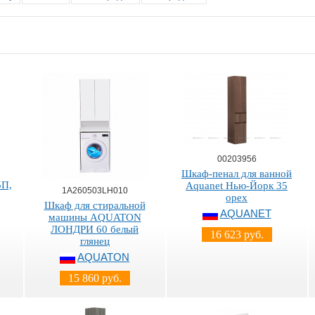
00203956
Шкаф-пенал для ванной
5П,
Aquanet Нью-Йорк 35
1A260503LH010
орех
Шкаф для стиральной
AQUANET
машины AQUATON
ЛОНДРИ 60 белый
16 623 руб.
глянец
AQUATON
15 860 руб.