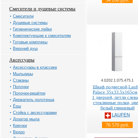
Смесители и душевые системы
Смесители
Душевые системы
Гигиенические лейки
Комплектующие к смесителям
Готовые комплекы
Верхний душ
Аксессуары
Аксессуары в классике
Мыльницы
Стаканы
4.0202.1.075.475.1
Полочки
Шкаф подвесной,Lauf
Palace 35х33.5х165см,
Полочки-решётки
1 дверцей, петли слева
Держатель полотенца
стеклянные полки, цве
Ёрш
белый глянцевый
Стойка с аксессуарами
LAUFEN
Дозатор мыла
76 570 руб.
Крючки
Ведро