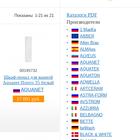
Каталоги PDF
Показаны: 1-21 из 21
Производители
1 МарКа
ABBER
Allen Brau
ALMAes
ALVEUS
AQUANET
AQUATEK
00195732
AQUATON
Шкаф-пенал для ванной
AQWELLA
Aquanet Порто 35 белый
ARTCERAM
AQUANET
ASTRA-FORM
17 091 руб.
AVSTROM
AZZURRA
BELBAGNO
BETTE
beWash
BLACK & WHITE