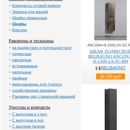
Комплекты готовой мебели
Зеркала для ванной
Шкафы зеркальные
Шкафы
Консоли
Раковины и тюльпаны
ANCONA-N-1500-2A-SC-
на пьедестале и полупьедестале
ШКАФ ПОДВЕСНО
подвесные
BELBAGNO ANCON
накладные
N-1500-2A-SC-RW
встраиваемые
BELBAGNO
напольные
20 920 руб.
двойные
мини-раковины для туалета
хозяйственные раковины
Раковины над стиральной машиной
Унитазы и компакты
С выпуском в стену
С выпуском в пол
С высоким бачком