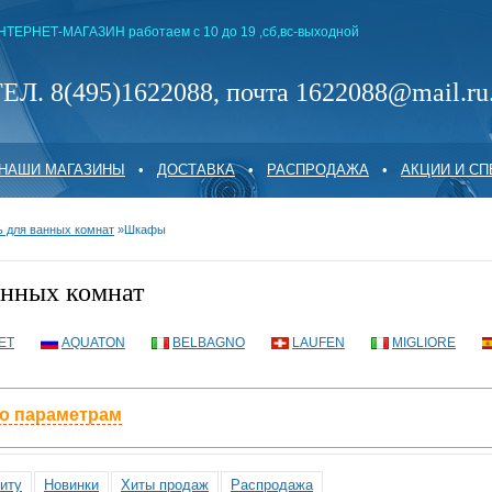
НТЕРНЕТ-МАГАЗИН работаем с 10 до 19 ,сб,вс-выходной
ЕЛ. 8(495)1622088, почта 1622088@mail.ru
НАШИ МАГАЗИНЫ
•
ДОСТАВКА
•
РАСПРОДАЖА
•
АКЦИИ И С
 для ванных комнат
»
Шкафы
нных комнат
ET
AQUATON
BELBAGNO
LAUFEN
MIGLIORE
по параметрам
иту
Новинки
Хиты продаж
Распродажа