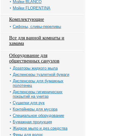
Мойки BLANCO
Мойки FLORENTINA
Комплектующие
Сифоны, сливы-переливы
Все для ванной комнаты и
хамама
Оборудование для
общественных санузлов
Дозаторы жидкого мыла
Диспенсеры туалетной бумаги
Диспенсеры для бумажных
полотенец
Диспенсеры гигиенических
покрытий на унитаз
Сушилки для рук
Контейнеры для мусора
Специальное оборудование
Бумажная продукция
Жидкое мыло и дез.средства
Фены для волос