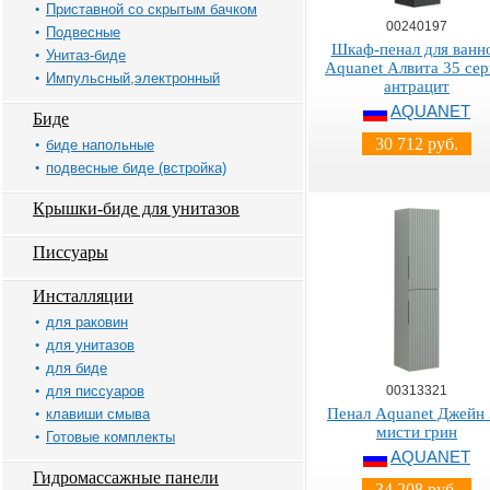
Приставной со скрытым бачком
00240197
Подвесные
Шкаф-пенал для ванн
Унитаз-биде
Aquanet Алвита 35 се
Импульсный,электронный
антрацит
AQUANET
Биде
30 712 руб.
биде напольные
подвесные биде (встройка)
Крышки-биде для унитазов
Писсуары
Инсталляции
для раковин
для унитазов
для биде
для писсуаров
00313321
Пенал Aquanet Джейн
клавиши смыва
мисти грин
Готовые комплекты
AQUANET
Гидромассажные панели
34 208 руб.