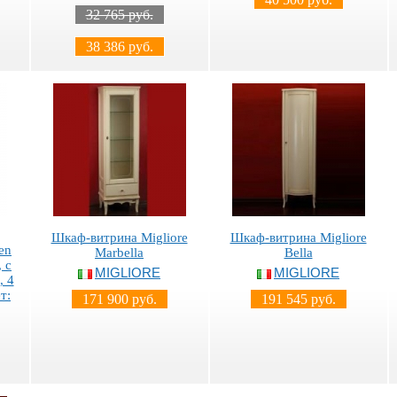
32 765 руб.
38 386 руб.
Шкаф-витрина Migliore
Шкаф-витрина Migliore
en
Marbella
Bella
 с
MIGLIORE
MIGLIORE
, 4
т:
171 900 руб.
191 545 руб.