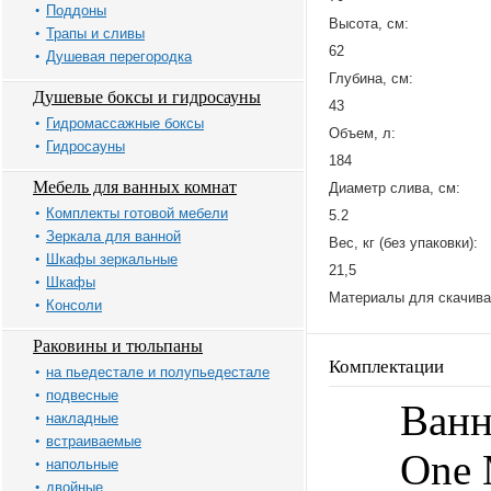
Поддоны
Высота, см:
Трапы и сливы
62
Душевая перегородка
Глубина, см:
Душевые боксы и гидросауны
43
Гидромассажные боксы
Объем, л:
Гидросауны
184
Мебель для ванных комнат
Диаметр слива, см:
Комплекты готовой мебели
5.2
Зеркала для ванной
Вес, кг (без упаковки):
Шкафы зеркальные
21,5
Шкафы
Материалы для скачива
Консоли
Раковины и тюльпаны
Комплектации
на пьедестале и полупьедестале
подвесные
Ванн
накладные
встраиваемые
One
напольные
двойные