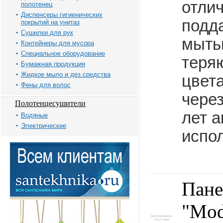
отли
полотенец
Диспенсеры гигиенических
подд
покрытий на унитаз
Сушилки для рук
мыть
Контейнеры для мусора
Специальное оборудование
теря
Бумажная продукция
Жидкое мыло и дез.средства
цвет
Фены для волос
через
Полотенцесушители
лет а
Водяные
Электрические
испо
Пане
"Mod