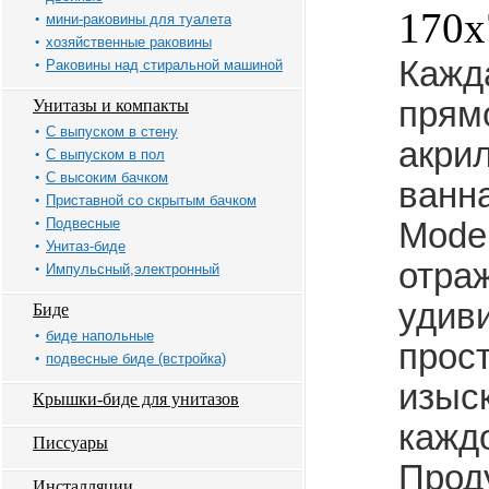
170x
мини-раковины для туалета
хозяйственные раковины
Кажд
Раковины над стиральной машиной
прям
Унитазы и компакты
С выпуском в стену
акри
С выпуском в пол
С высоким бачком
ванна
Приставной со скрытым бачком
Подвесные
Mode
Унитаз-биде
отра
Импульсный,электронный
удив
Биде
биде напольные
прост
подвесные биде (встройка)
изыс
Крышки-биде для унитазов
кажд
Писсуары
Прод
Инсталляции