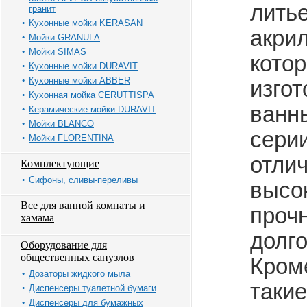
лить
гранит
Кухонные мойки KERASAN
акрил
Мойки GRANULA
Мойки SIMAS
котор
Кухонные мойки DURAVIT
Кухонные мойки ABBER
изго
Кухонная мойка CERUTTISPA
ванн
Керамические мойки DURAVIT
Мойки BLANCO
серии
Мойки FLORENTINA
отли
Комплектующие
Сифоны, сливы-переливы
высо
Все для ванной комнаты и
проч
хамама
долг
Оборудование для
общественных санузлов
Кроме
Дозаторы жидкого мыла
таки
Диспенсеры туалетной бумаги
Диспенсеры для бумажных