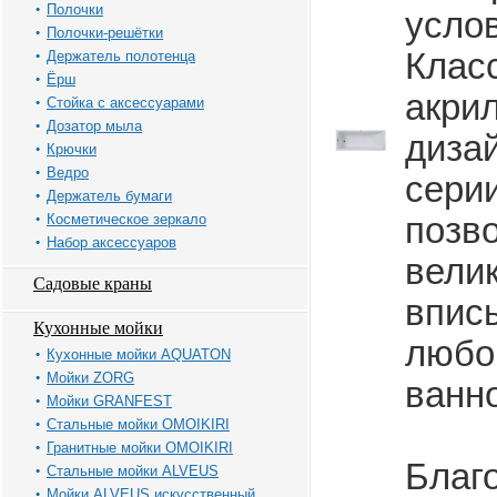
Полочки
усло
Полочки-решётки
Клас
Держатель полотенца
Ёрш
акри
Стойка с аксессуарами
Дозатор мыла
диза
Крючки
Ведро
сери
Держатель бумаги
Косметическое зеркало
позв
Набор аксессуаров
вели
Садовые краны
впис
Кухонные мойки
любо
Кухонные мойки AQUATON
Мойки ZORG
ванн
Мойки GRANFEST
Стальные мойки OMOIKIRI
Гранитные мойки OMOIKIRI
Благ
Стальные мойки ALVEUS
Мойки ALVEUS искусственный