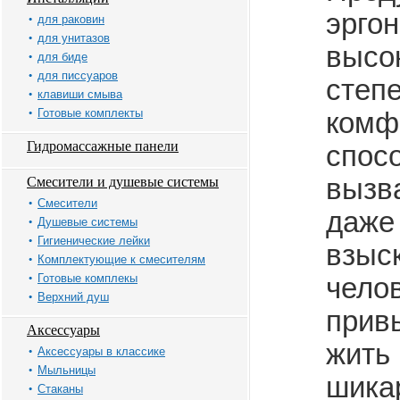
эрго
для раковин
для унитазов
высо
для биде
для писсуаров
степ
клавиши смыва
Готовые комплекты
комф
Гидромассажные панели
спос
вызва
Смесители и душевые системы
Смесители
даже
Душевые системы
Гигиенические лейки
взыс
Комплектующие к смесителям
Готовые комплекы
челов
Верхний душ
прив
Аксессуары
жить 
Аксессуары в классике
Мыльницы
шика
Стаканы