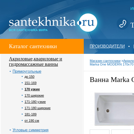
И
Т
Каталог сантехники
ПРОИЗВОДИТЕЛИ
•
Акриловые,квариловые и
Магазин сантехники
»
Акрило
гидромассажные ванны
Marka One MODERN 170x70 
Прямоугольные
до 150
Ванна Marka
151-169
170 узкие
170 широкие
171-180 узкие
171-180 широкие
181-189
от 190 см
Угловые симметрия