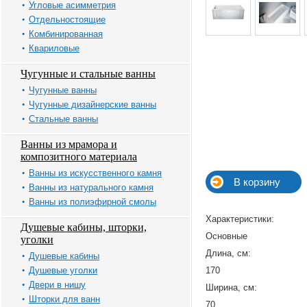
Угловые асимметрия
Отдельностоящие
Комбинированная
Квариловые
Чугунные и стальные ванны
Чугунные ванны
Чугунные дизайнерские ванны
Стальные ванны
Ванны из мрамора и
композитного материала
Ванны из искусственного камня
Ванны из натурального камня
Ванны из полиэфирной смолы
Характеристики:
Душевые кабины, шторки,
Основные
уголки
Длина, см:
Душевые кабины
Душевые уголки
170
Двери в нишу
Ширина, см:
Шторки для ванн
70