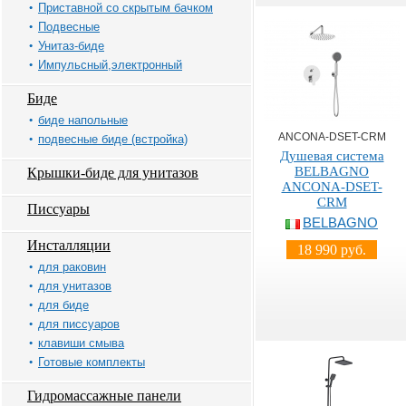
Приставной со скрытым бачком
Подвесные
Унитаз-биде
Импульсный,электронный
Биде
биде напольные
ANCONA-DSET-CRM
подвесные биде (встройка)
Душевая система
BELBAGNO
Крышки-биде для унитазов
ANCONA-DSET-
CRM
Писсуары
BELBAGNO
Инсталляции
18 990 руб.
для раковин
для унитазов
для биде
для писсуаров
клавиши смыва
Готовые комплекты
Гидромассажные панели