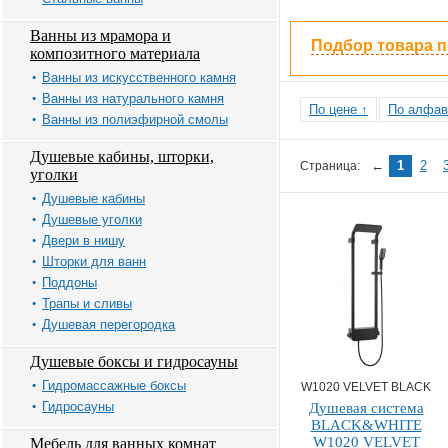
Ванны из мрамора и
Подбор товара 
композитного материала
Ванны из искусственного камня
Ванны из натурального камня
По цене ↑
По алфав
Ванны из полиэфирной смолы
Душевые кабины, шторки,
←
1
2
Страница:
уголки
Душевые кабины
Душевые уголки
Двери в нишу
Шторки для ванн
Поддоны
Трапы и сливы
Душевая перегородка
Душевые боксы и гидросауны
Гидромассажные боксы
W1020 VELVET BLACK
Гидросауны
Душевая система
BLACK&WHITE
W1020 VELVET
Мебель для ванных комнат