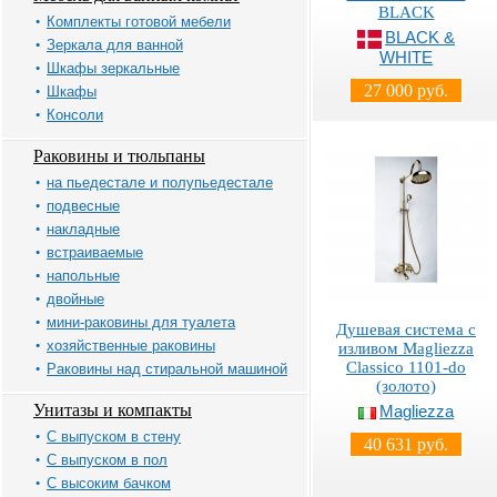
BLACK
Комплекты готовой мебели
BLACK &
Зеркала для ванной
WHITE
Шкафы зеркальные
27 000 руб.
Шкафы
Консоли
Раковины и тюльпаны
на пьедестале и полупьедестале
подвесные
накладные
встраиваемые
напольные
двойные
мини-раковины для туалета
Душевая система с
хозяйственные раковины
изливом Magliezza
Classico 1101-do
Раковины над стиральной машиной
(золото)
Унитазы и компакты
Magliezza
С выпуском в стену
40 631 руб.
С выпуском в пол
С высоким бачком