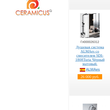
Гл000026312
Душевая система
ALMAes со
смесителем SDI-
1808Turia Чёрный
матовый.
ALMAes
26 000 руб.