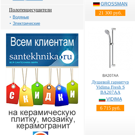
GROSSMAN
Полотенцесушители
21 300 руб.
Водяные
Электрические
BA207AA
Душевой гарнитур
Vidima Fresh S
BA207AA
VIDIMA
6 715 руб.