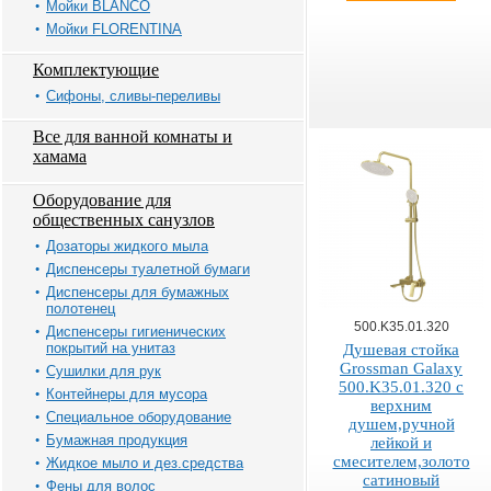
Мойки BLANCO
Мойки FLORENTINA
Комплектующие
Сифоны, сливы-переливы
Все для ванной комнаты и
хамама
Оборудование для
общественных санузлов
Дозаторы жидкого мыла
Диспенсеры туалетной бумаги
Диспенсеры для бумажных
полотенец
500.K35.01.320
Диспенсеры гигиенических
покрытий на унитаз
Душевая стойка
Grossman Galaxy
Сушилки для рук
500.K35.01.320 с
Контейнеры для мусора
верхним
Специальное оборудование
душем,ручной
Бумажная продукция
лейкой и
смесителем,золото
Жидкое мыло и дез.средства
сатиновый
Фены для волос