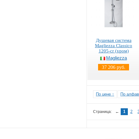
Душевая система
Magliezza Classico
1205-cr (хром)
Magliezza
37 206 руб.
По цене ↑
По алфав
←
1
2
Страница: