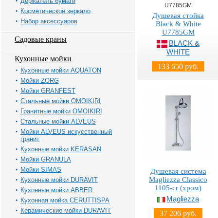
Держатель бумаги
U7785GM
Косметическое зеркало
Душевая стойка
Набор аксессуаров
Black & White
U7785GM
Садовые краны
BLACK &
WHITE
Кухонные мойки
133 650 руб.
Кухонные мойки AQUATON
Мойки ZORG
Мойки GRANFEST
Стальные мойки OMOIKIRI
Гранитные мойки OMOIKIRI
Стальные мойки ALVEUS
Мойки ALVEUS искусственный
гранит
Кухонные мойки KERASAN
Мойки GRANULA
Мойки SIMAS
Душевая система
Magliezza Classico
Кухонные мойки DURAVIT
1105-cr (хром)
Кухонные мойки ABBER
Magliezza
Кухонная мойка CERUTTISPA
Керамические мойки DURAVIT
37 206 руб.