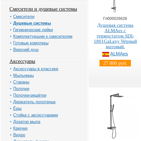
Смесители и душевые системы
Смесители
Гл000026626
Душевые системы
Душевая система
Гигиенические лейки
ALMAes с
термостатом SDI-
Комплектующие к смесителям
1801GaLaxy Чёрный
Готовые комплекы
матовый.
Верхний душ
ALMAes
Аксессуары
27 800 руб.
Аксессуары в классике
Мыльницы
Стаканы
Полочки
Полочки-решётки
Держатель полотенца
Ёрш
Стойка с аксессуарами
Дозатор мыла
Крючки
Ведро