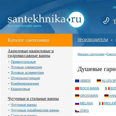
И
Т
Каталог сантехники
ПРОИЗВОДИТЕЛИ
•
Акриловые,квариловые и
Магазин сантехники
»
Смеси
гидромассажные ванны
Прямоугольные
Угловые симметрия
Душевые гар
Угловые асимметрия
Отдельностоящие
ABBER
ALLEN B
Комбинированная
BOCH MANN
BOS
Квариловые
GROSSMAN
HAN
Чугунные и стальные ванны
MELANA
MIGLIO
Чугунные ванны
Чугунные дизайнерские ванны
ZORG
Стальные ванны