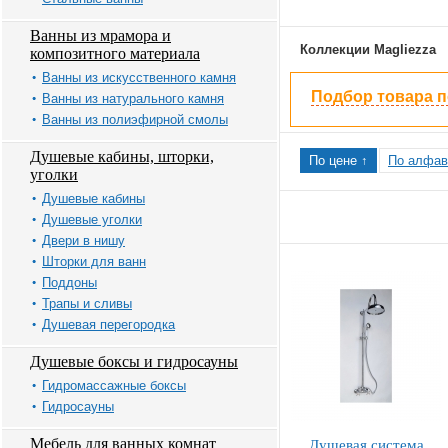
Ванны из мрамора и
Коллекции Magliezza
композитного материала
Ванны из искусственного камня
Подбор товара 
Ванны из натурального камня
Ванны из полиэфирной смолы
Душевые кабины, шторки,
По цене ↑
По алфав
уголки
Душевые кабины
Душевые уголки
Двери в нишу
Шторки для ванн
Поддоны
Трапы и сливы
Душевая перегородка
Душевые боксы и гидросауны
Гидромассажные боксы
Гидросауны
Мебель для ванных комнат
Душевая система