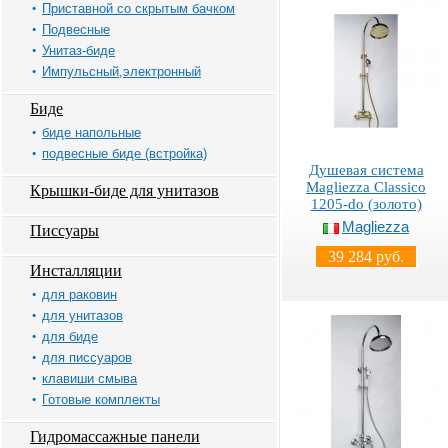
Приставной со скрытым бачком
Подвесные
Унитаз-биде
Импульсный,электронный
Биде
биде напольные
подвесные биде (встройка)
Душевая система
Magliezza Classico
Крышки-биде для унитазов
1205-do (золото)
Magliezza
Писсуары
39 284 руб.
Инсталляции
для раковин
для унитазов
для биде
для писсуаров
клавиши смыва
Готовые комплекты
Гидромассажные панели