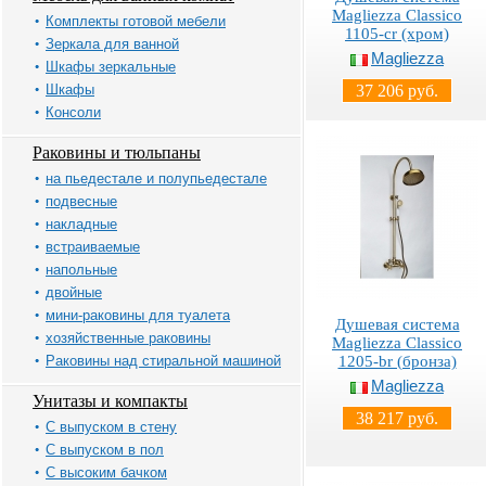
Magliezza Classico
Комплекты готовой мебели
1105-cr (хром)
Зеркала для ванной
Magliezza
Шкафы зеркальные
Шкафы
37 206 руб.
Консоли
Раковины и тюльпаны
на пьедестале и полупьедестале
подвесные
накладные
встраиваемые
напольные
двойные
мини-раковины для туалета
Душевая система
хозяйственные раковины
Magliezza Classico
Раковины над стиральной машиной
1205-br (бронза)
Magliezza
Унитазы и компакты
38 217 руб.
С выпуском в стену
С выпуском в пол
С высоким бачком