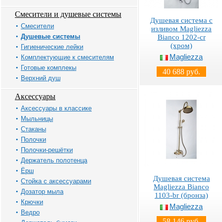
Смесители и душевые системы
Душевая система с
Смесители
изливом Magliezza
Душевые системы
Bianco 1202-cr
(хром)
Гигиенические лейки
Magliezza
Комплектующие к смесителям
Готовые комплекы
40 688 руб.
Верхний душ
Аксессуары
Аксессуары в классике
Мыльницы
Стаканы
Полочки
Полочки-решётки
Держатель полотенца
Ёрш
Душевая система
Стойка с аксессуарами
Magliezza Bianco
Дозатор мыла
1103-br (бронза)
Крючки
Magliezza
Ведро
58 146 руб.