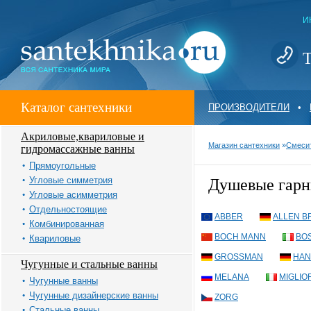
И
Т
Каталог сантехники
ПРОИЗВОДИТЕЛИ
•
Акриловые,квариловые и
Магазин сантехники
»
Смеси
гидромассажные ванны
Прямоугольные
Угловые симметрия
Душевые гарн
Угловые асимметрия
Отдельностоящие
ABBER
ALLEN B
Комбинированная
BOCH MANN
BOS
Квариловые
GROSSMAN
HAN
Чугунные и стальные ванны
MELANA
MIGLIO
Чугунные ванны
Чугунные дизайнерские ванны
ZORG
Стальные ванны