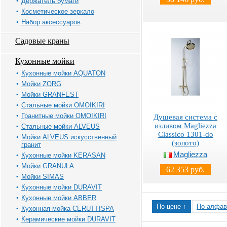
Держатель бумаги
Косметическое зеркало
Набор аксессуаров
Садовые краны
Кухонные мойки
Кухонные мойки AQUATON
Мойки ZORG
Мойки GRANFEST
Стальные мойки OMOIKIRI
Гранитные мойки OMOIKIRI
Душевая система с
изливом Magliezza
Стальные мойки ALVEUS
Classico 1301-do
Мойки ALVEUS искусственный
(золото)
гранит
Magliezza
Кухонные мойки KERASAN
Мойки GRANULA
62 353 руб.
Мойки SIMAS
Кухонные мойки DURAVIT
Кухонные мойки ABBER
По цене ↑
По алфав
Кухонная мойка CERUTTISPA
Керамические мойки DURAVIT