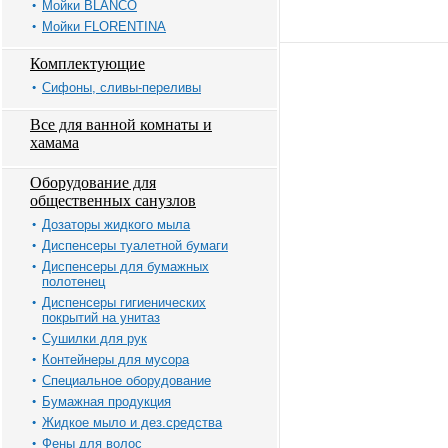
Мойки BLANCO
Мойки FLORENTINA
Комплектующие
Сифоны, сливы-переливы
Все для ванной комнаты и
хамама
Оборудование для
общественных санузлов
Дозаторы жидкого мыла
Диспенсеры туалетной бумаги
Диспенсеры для бумажных
полотенец
Диспенсеры гигиенических
покрытий на унитаз
Сушилки для рук
Контейнеры для мусора
Специальное оборудование
Бумажная продукция
Жидкое мыло и дез.средства
Фены для волос