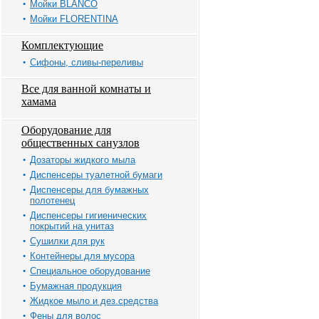
Мойки BLANCO
Мойки FLORENTINA
Комплектующие
Сифоны, сливы-переливы
Все для ванной комнаты и
хамама
Оборудование для
общественных санузлов
Дозаторы жидкого мыла
Диспенсеры туалетной бумаги
Диспенсеры для бумажных
полотенец
Диспенсеры гигиенических
покрытий на унитаз
Сушилки для рук
Контейнеры для мусора
Специальное оборудование
Бумажная продукция
Жидкое мыло и дез.средства
Фены для волос