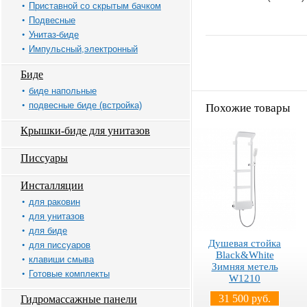
Приставной со скрытым бачком
Подвесные
Унитаз-биде
Импульсный,электронный
Биде
биде напольные
подвесные биде (встройка)
Похожие товары
Крышки-биде для унитазов
Писсуары
Инсталляции
для раковин
для унитазов
для биде
Душевая стойка
для писсуаров
Black&White
клавиши смыва
Зимняя метель
Готовые комплекты
W1210
31 500 руб.
Гидромассажные панели