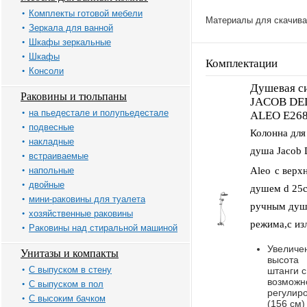
Комплекты готовой мебели
Материалы для скачива
Зеркала для ванной
Шкафы зеркальные
Шкафы
Комплектации
Консоли
Душевая с
Раковины и тюльпаны
JACOB DE
на пьедестале и полупьедестале
ALEO E268
подвесные
Колонна для
накладные
душа Jacob 
встраиваемые
Aleo
с верх
напольные
двойные
душем d 25с
мини-раковины для туалета
ручным душ
хозяйственные раковины
режима,с из
Раковины над стиральной машиной
Увеличе
Унитазы и компакты
высота
С выпуском в стену
штанги с
возможн
С выпуском в пол
регулир
С высоким бачком
(156 см)