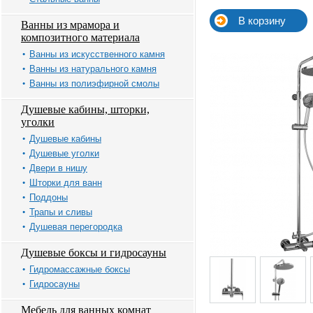
Ванны из мрамора и
композитного материала
Ванны из искусственного камня
Ванны из натурального камня
Ванны из полиэфирной смолы
Душевые кабины, шторки,
уголки
Душевые кабины
Душевые уголки
Двери в нишу
Шторки для ванн
Поддоны
Трапы и сливы
Душевая перегородка
Душевые боксы и гидросауны
Гидромассажные боксы
Гидросауны
Мебель для ванных комнат