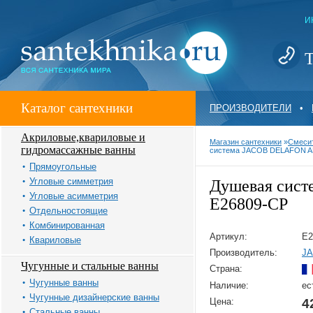
И
Т
Каталог сантехники
ПРОИЗВОДИТЕЛИ
•
Акриловые,квариловые и
Магазин сантехники
»
Смеси
гидромассажные ванны
система JACOB DELAFON A
Прямоугольные
Угловые симметрия
Душевая сис
Угловые асимметрия
E26809-CP
Отдельностоящие
Комбинированная
Артикул:
E2
Квариловые
Производитель:
J
Чугунные и стальные ванны
Страна:
Чугунные ванны
Наличие:
ес
Чугунные дизайнерские ванны
Цена:
4
Стальные ванны