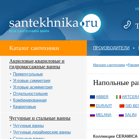
И
Т
Каталог сантехники
ПРОИЗВОДИТЕЛИ
•
Акриловые,квариловые и
Магазин сантехники
»
Ракови
гидромассажные ванны
Прямоугольные
Угловые симметрия
Напольные р
Угловые асимметрия
Отдельностоящие
ABBER
ARTCER
Комбинированная
DURAVIT
GID BE
Квариловые
MELANA
SALINI
Чугунные и стальные ванны
Чугунные ванны
Чугунные дизайнерские ванны
Коллекции CERAMICA
Стальные ванны