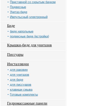
Приставной со скрытым бачком
Подвесные
Унитаз-биде
Импульсный,электронный
Биде
биде напольные
подвесные биде (встройка)
Крышки-биде для унитазов
Писсуары
Инсталляции
для раковин
для унитазов
для биде
для писсуаров
клавиши смыва
Готовые комплекты
Гидромассажные панели