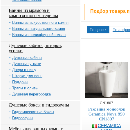
Ванны из мрамора и
Подбор товара 
композитного материала
Ванны из искусственного камня
Ванны из натурального камня
По цене ↑
По алфав
Ванны из полиэфирной смолы
Душевые кабины, шторки,
уголки
Душевые кабины
Душевые уголки
Двери в нишу
Шторки для ванн
Поддоны
Трапы и сливы
Душевая перегородка
CN1807
Душевые боксы и гидросауны
Раковина моноблок
Гидромассажные боксы
Ceramica Nova 850
Гидросауны
CN1807
CERAMICA
Мебель для ванных комнат