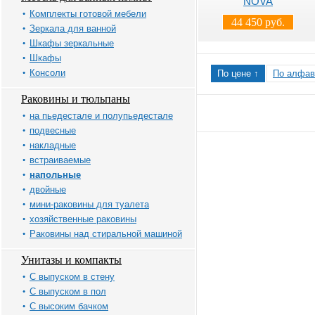
NOVA
Комплекты готовой мебели
44 450 руб.
Зеркала для ванной
Шкафы зеркальные
Шкафы
Консоли
По цене ↑
По алфав
Раковины и тюльпаны
на пьедестале и полупьедестале
подвесные
накладные
встраиваемые
напольные
двойные
мини-раковины для туалета
хозяйственные раковины
Раковины над стиральной машиной
Унитазы и компакты
С выпуском в стену
С выпуском в пол
С высоким бачком