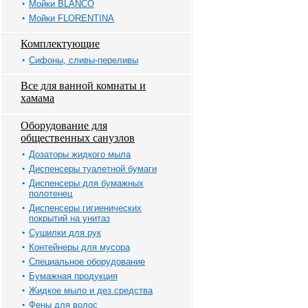
Мойки BLANCO
Мойки FLORENTINA
Комплектующие
Сифоны, сливы-переливы
Все для ванной комнаты и
хамама
Оборудование для
общественных санузлов
Дозаторы жидкого мыла
Диспенсеры туалетной бумаги
Диспенсеры для бумажных
полотенец
Диспенсеры гигиенических
покрытий на унитаз
Сушилки для рук
Контейнеры для мусора
Специальное оборудование
Бумажная продукция
Жидкое мыло и дез.средства
Фены для волос