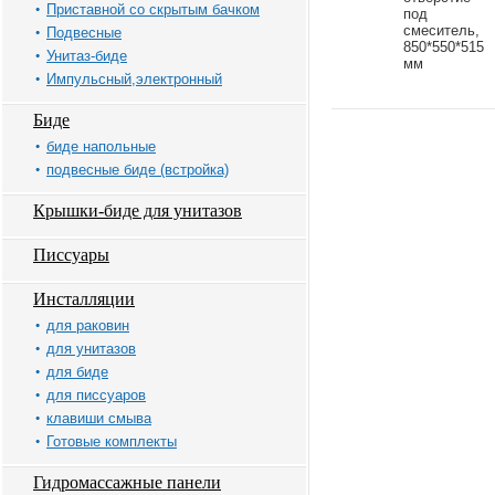
Приставной со скрытым бачком
под
смеситель,
Подвесные
850*550*515
Унитаз-биде
мм
Импульсный,электронный
Биде
биде напольные
подвесные биде (встройка)
Крышки-биде для унитазов
Писсуары
Инсталляции
для раковин
для унитазов
для биде
для писсуаров
клавиши смыва
Готовые комплекты
Гидромассажные панели