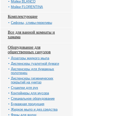
Мойки BLANCO
Мойки FLORENTINA
Комплектующие
Сифоны, сливы-переливы
Все для ванной комнаты и
хамама
Оборудование для
общественных санузлов
Дозаторы жидкого мыла
Диспенсеры туалетной бумаги
Диспенсеры для бумажных
полотенец
Диспенсеры гигиенических
покрытий на унитаз
Сушилки для рук
Контейнеры для мусора
Специальное оборудование
Бумажная продукция
Жидкое мыло и дез.средства
Фены для волос