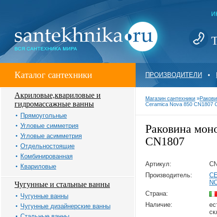
И
Т
Каталог сантехники
ПРОИЗВОДИТЕЛИ
•
Акриловые,квариловые и
Магазин сантехники
»
Ракови
гидромассажные ванны
Ceramica Nova 850 CN1807
Прямоугольные
Угловые симметрия
Раковина мон
Угловые асимметрия
CN1807
Отдельностоящие
Комбинированная
Артикул:
CN
Квариловые
Производитель:
C
N
Чугунные и стальные ванны
Страна:
Чугунные ванны
Наличие:
ес
Чугунные дизайнерские ванны
ск
Стальные ванны