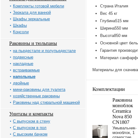
Комплекты готовой мебели
Страна Италия
Зеркала для ванной
Вес 45 кг
Шкафы зеркальные
Глубина515 мм
Шкафы
Ширина550 мм
Консоли
Высота850 мм
Раковины и тюльпаны
Основной цвет бел
Гарантия производи
на пьедестале и полупьедестале
подвесные
Материал санфарф
накладные
Материалы для скачива
встраиваемые
напольные
двойные
Комплектации
мини-раковины для туалета
хозяйственные раковины
Раковина
Раковины над стиральной машиной
моноблок
Ceramica
Унитазы и компакты
Nova 850
С выпуском в стену
CN1807
С выпуском в пол
Умывальник-
моноблок, 1
С высоким бачком
отверстие