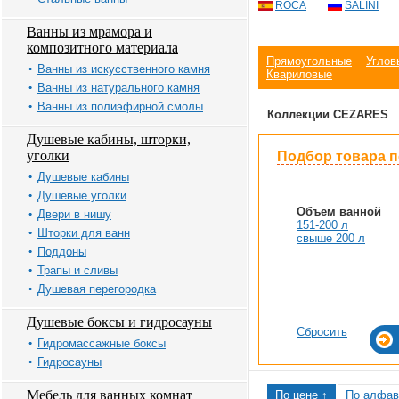
ROCA
SALINI
Ванны из мрамора и
композитного материала
Прямоугольные
Углов
Ванны из искусственного камня
Квариловые
Ванны из натурального камня
Ванны из полиэфирной смолы
Коллекции CEZARES
Душевые кабины, шторки,
уголки
Подбор товара 
Душевые кабины
Душевые уголки
Объем ванной
Двери в нишу
151-200 л
Шторки для ванн
свыше 200 л
Поддоны
Трапы и сливы
Душевая перегородка
Душевые боксы и гидросауны
Сбросить
Гидромассажные боксы
Гидросауны
Мебель для ванных комнат
По цене ↑
По алфав