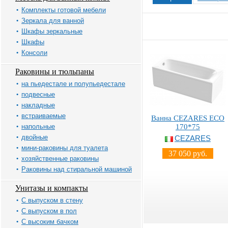
Комплекты готовой мебели
Зеркала для ванной
Шкафы зеркальные
Шкафы
Консоли
Раковины и тюльпаны
на пьедестале и полупьедестале
подвесные
накладные
встраиваемые
Ванна CEZARES ECO
напольные
170*75
двойные
CEZARES
мини-раковины для туалета
37 050 руб.
хозяйственные раковины
Раковины над стиральной машиной
Унитазы и компакты
С выпуском в стену
С выпуском в пол
С высоким бачком