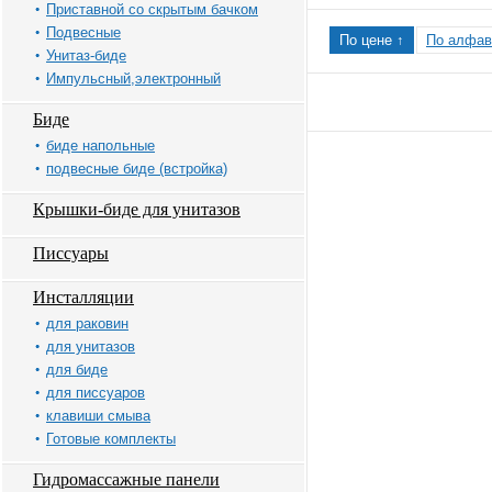
Приставной со скрытым бачком
Подвесные
По цене ↑
По алфав
Унитаз-биде
Импульсный,электронный
Биде
биде напольные
подвесные биде (встройка)
Крышки-биде для унитазов
Писсуары
Инсталляции
для раковин
для унитазов
для биде
для писсуаров
клавиши смыва
Готовые комплекты
Гидромассажные панели