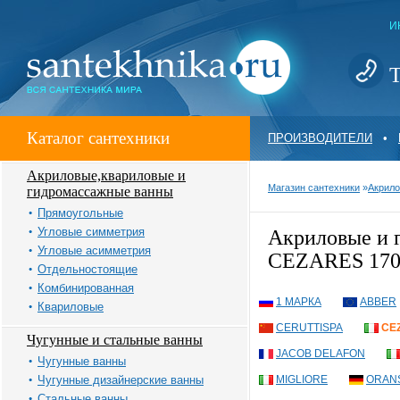
И
Т
Каталог сантехники
ПРОИЗВОДИТЕЛИ
•
Акриловые,квариловые и
Магазин сантехники
»
Акрило
гидромассажные ванны
Прямоугольные
Угловые симметрия
Акриловые и
Угловые асимметрия
CEZARES 170
Отдельностоящие
Комбинированная
1 МАРКА
ABBER
Квариловые
CERUTTISPA
CE
Чугунные и стальные ванны
JACOB DELAFON
Чугунные ванны
Чугунные дизайнерские ванны
MIGLIORE
ORAN
Стальные ванны