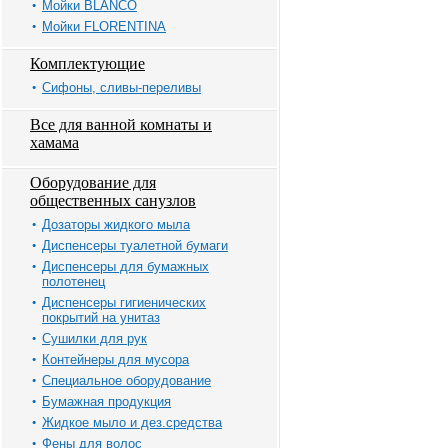
Мойки BLANCO
Мойки FLORENTINA
Комплектующие
Сифоны, сливы-переливы
Все для ванной комнаты и
хамама
Оборудование для
общественных санузлов
Дозаторы жидкого мыла
Диспенсеры туалетной бумаги
Диспенсеры для бумажных
полотенец
Диспенсеры гигиенических
покрытий на унитаз
Сушилки для рук
Контейнеры для мусора
Специальное оборудование
Бумажная продукция
Жидкое мыло и дез.средства
Фены для волос