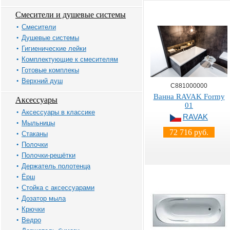
Смесители и душевые системы
Смесители
Душевые системы
Гигиенические лейки
Комплектующие к смесителям
Готовые комплекы
Верхний душ
C881000000
Ванна RAVAK Formy
Аксессуары
01
Аксессуары в классике
RAVAK
Мыльницы
72 716 руб.
Стаканы
Полочки
Полочки-решётки
Держатель полотенца
Ёрш
Стойка с аксессуарами
Дозатор мыла
Крючки
Ведро