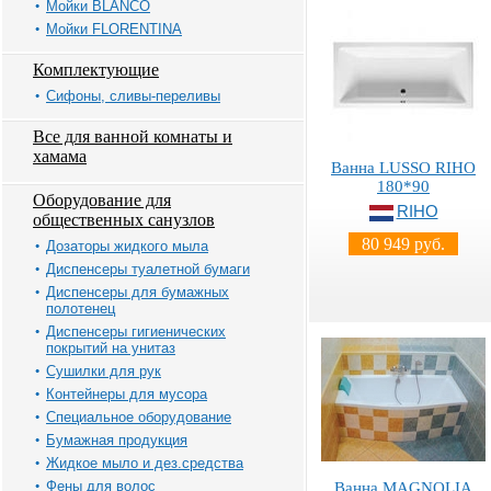
Мойки BLANCO
Мойки FLORENTINA
Комплектующие
Сифоны, сливы-переливы
Все для ванной комнаты и
хамама
Ванна LUSSO RIHO
180*90
Оборудование для
RIHO
общественных санузлов
80 949 руб.
Дозаторы жидкого мыла
Диспенсеры туалетной бумаги
Диспенсеры для бумажных
полотенец
Диспенсеры гигиенических
покрытий на унитаз
Сушилки для рук
Контейнеры для мусора
Специальное оборудование
Бумажная продукция
Жидкое мыло и дез.средства
Фены для волос
Ванна MAGNOLIA