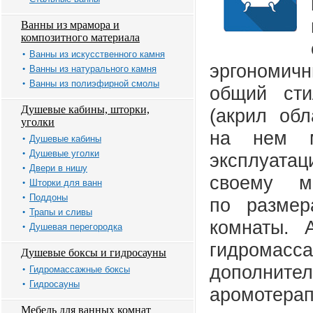
Ванны из мрамора и
композитного материала
Ванны из искусственного камня
эргономичн
Ванны из натурального камня
Ванны из полиэфирной смолы
общий сти
Душевые кабины, шторки,
(акрил обл
уголки
на нем м
Душевые кабины
Душевые уголки
эксплуатац
Двери в нишу
своему м
Шторки для ванн
Поддоны
по разме
Трапы и сливы
комнаты. 
Душевая перегородка
гидромас
Душевые боксы и гидросауны
дополните
Гидромассажные боксы
Гидросауны
аромотерап
Мебель для ванных комнат