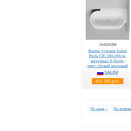
1049203M
Ванна угловая Salini
Perla CR 180x90см,
материал S-Stone,
цвет: белый матовый
SALINI
459 100 руб.
По цене ↑
По алфав