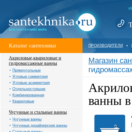
И
Т
Каталог сантехники
ПРОИЗВОДИТЕЛИ
•
Акриловые,квариловые и
Магазин сан
гидромассажные ванны
гидромасса
Прямоугольные
Угловые симметрия
Угловые асимметрия
Акрило
Отдельностоящие
Комбинированная
ванны 
Квариловые
Чугунные и стальные ванны
Чугунные ванны
Чугунные дизайнерские ванны
Стальные ванны