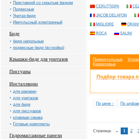
Приставной со скрытым бачком
CERUTTISPA
CE
Подвесные
JACOB DELAFON
Унитаз-биде
Импульсный,электронный
MIGLIORE
ORAN
Биде
ROCA
SALINI
биде напольные
подвесные биде (встройка)
Крышки-биде для унитазов
Прямоугольные
Углов
Квариловые
Писсуары
Подбор товара 
Инсталляции
для раковин
для унитазов
По цене ↑
По алфав
для биде
для писсуаров
клавиши смыва
Готовые комплекты
←
1
2
Страница:
Гидромассажные панели