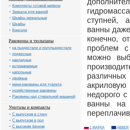
дополните
Комплекты готовой мебели
гидромасс
Зеркала для ванной
Шкафы зеркальные
ступней, 
Шкафы
ванны даже
Консоли
конечно, о
Раковины и тюльпаны
проблем 
на пьедестале и полупьедестале
подвесные
можно выб
накладные
производи
встраиваемые
напольные
различных
двойные
акрилову
мини-раковины для туалета
хозяйственные раковины
недорого с
Раковины над стиральной машиной
ванны на 
Унитазы и компакты
переплачив
С выпуском в стену
С выпуском в пол
С высоким бачком
1 МАРКА
ABBER