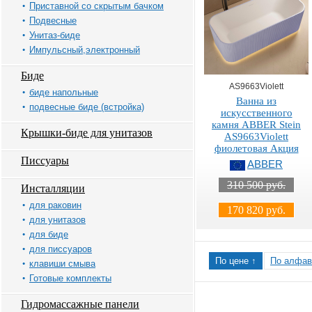
Приставной со скрытым бачком
Подвесные
Унитаз-биде
Импульсный,электронный
Биде
AS9663Violett
биде напольные
Ванна из
подвесные биде (встройка)
искусственного
камня ABBER Stein
Крышки-биде для унитазов
AS9663Violett
фиолетовая Акция
Писсуары
ABBER
310 500 руб.
Инсталляции
для раковин
170 820 руб.
для унитазов
для биде
для писсуаров
По цене ↑
По алфав
клавиши смыва
Готовые комплекты
Гидромассажные панели