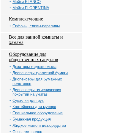
Мойки BLANCO
Мойки FLORENTINA
Комплектующие
Сифоны, сливы-переливы
Все для ванной комнаты и
хамама
Оборудование для
общественных санузлов
Дозаторы жидкого мыла
Диспенсеры туалетной бумаги
Диспенсеры для бумажных
полотенец
Диспенсеры гигиенических
покрытий на унитаз
Сушилки для рук
Контейнеры для мусора
Специальное оборудование
Бумажная продукция
Жидкое мыло и дез.средства
Фены для волос