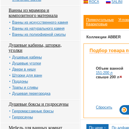
ROCA
SALINI
Ванны из мрамора и
композитного материала
Прямоугольные
Углов
Ванны из искусственного камня
Квариловые
Ванны из натурального камня
Ванны из полиэфирной смолы
Коллекции ABBER
Душевые кабины, шторки,
уголки
Подбор товара 
Душевые кабины
Душевые уголки
Объем ванной
Двери в нишу
151-200 л
Шторки для ванн
свыше 200 л
Поддоны
Трапы и сливы
Душевая перегородка
Душевые боксы и гидросауны
Сбросить
Гидромассажные боксы
Гидросауны
Мебель для ванных комнат
По цене ↑
По алфав