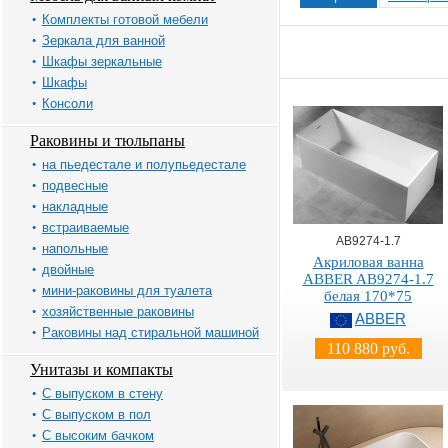
Комплекты готовой мебели
Зеркала для ванной
Шкафы зеркальные
Шкафы
Консоли
Раковины и тюльпаны
на пьедестале и полупьедестале
подвесные
накладные
встраиваемые
AB9274-1.7
напольные
Акриловая ванна
двойные
ABBER AB9274-1.7
мини-раковины для туалета
белая 170*75
хозяйственные раковины
ABBER
Раковины над стиральной машиной
110 880 руб.
Унитазы и компакты
С выпуском в стену
С выпуском в пол
С высоким бачком