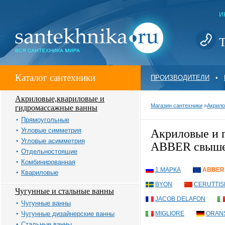
И
Т
Каталог сантехники
ПРОИЗВОДИТЕЛИ
•
Акриловые,квариловые и
Магазин сантехники
»
Акрило
гидромассажные ванны
Прямоугольные
Угловые симметрия
Акриловые и
Угловые асимметрия
ABBER свыше
Отдельностоящие
Комбинированная
1 МАРКА
ABBER
Квариловые
BYON
CERUTTIS
Чугунные и стальные ванны
JACOB DELAFON
Чугунные ванны
Чугунные дизайнерские ванны
MIGLIORE
ORAN
Стальные ванны