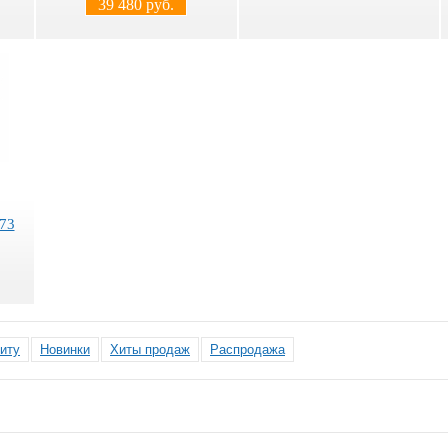
39 480 руб.
73
иту
Новинки
Хиты продаж
Распродажа