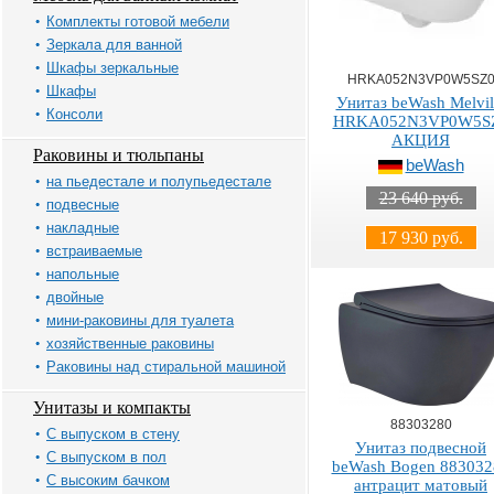
Комплекты готовой мебели
Зеркала для ванной
Шкафы зеркальные
HRKA052N3VP0W5SZ
Шкафы
Унитаз beWash Melvil
Консоли
HRKA052N3VP0W5S
АКЦИЯ
Раковины и тюльпаны
beWash
на пьедестале и полупьедестале
23 640 руб.
подвесные
накладные
17 930 руб.
встраиваемые
напольные
двойные
мини-раковины для туалета
хозяйственные раковины
Раковины над стиральной машиной
Унитазы и компакты
88303280
С выпуском в стену
Унитаз подвесной
С выпуском в пол
beWash Bogen 883032
С высоким бачком
антрацит матовый