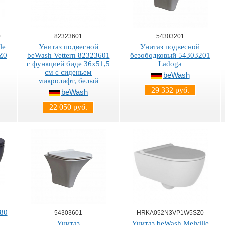
0
82323601
54303201
le
Унитаз подвесной
Унитаз подвесной
Z0
beWash Vettern 82323601
безободковый 54303201
с функцией биде 36х51,5
Ladoga
см с сиденьем
beWash
микролифт, белый
29 332 руб.
beWash
22 050 руб.
80
54303601
HRKA052N3VP1W5SZ0
Унитаз
Унитаз beWash Melville