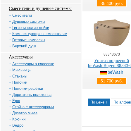
36 400 руб.
Смесители и душевые системы
Смесители
Душевые системы
Гигиенические лейки
Комплектующие к смесителям
Готовые комплекы
Верхний душ
88343673
Аксессуары
Унитаз подвесной
Аксессуары в классике
beWash Bogen 883436
Мыльницы
beWash
Стаканы
51 700 руб.
Полочки
Полочки-решётки
Держатель полотенца
Ёрш
По цене ↑
По алфав
Стойка с аксессуарами
Дозатор мыла
Крючки
Ведро