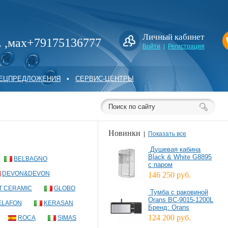
Личный кабинет
. ,мах+79175136777
Войти
|
Регистрация
ПЕЦПРЕДЛОЖЕНИЯ
•
СЕРВИС-ЦЕНТРЫ
Новинки
|
Показать все
Душевая кабина
Black & White G8895
BELBAGNO
с паром
DEVON&DEVON
146 250 руб.
T CERAMIC
GLOBO
Тумба с раковиной
Orans BC-9015-1200L
ELAFON
KERASAN
Бренд: Orans
124 200 руб.
ROCA
SIMAS