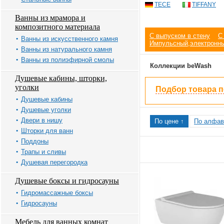
TECE
TIFFANY
Ванны из мрамора и
композитного материала
С выпуском в стену
С
Ванны из искусственного камня
Импульсный,электронн
Ванны из натурального камня
Ванны из полиэфирной смолы
Коллекции beWash
Душевые кабины, шторки,
уголки
Подбор товара 
Душевые кабины
Душевые уголки
Двери в нишу
По цене ↑
По алфав
Шторки для ванн
Поддоны
Трапы и сливы
Душевая перегородка
Душевые боксы и гидросауны
Гидромассажные боксы
Гидросауны
Мебель для ванных комнат