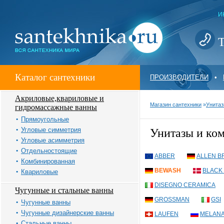
И
Т
Каталог сантехники
ПРОИЗВОДИТЕЛИ
•
Акриловые,квариловые и
Магазин сантехники
»
Унитаз
гидромассажные ванны
Прямоугольные
Угловые симметрия
Унитазы и к
Угловые асимметрия
Отдельностоящие
ABBER
ALLEN B
Комбинированная
BEWASH
BLACK 
Квариловые
DISEGNO CERAMICA
Чугунные и стальные ванны
GROSSMAN
GSI
Чугунные ванны
Чугунные дизайнерские ванны
LAUFEN
MELAN
Стальные ванны