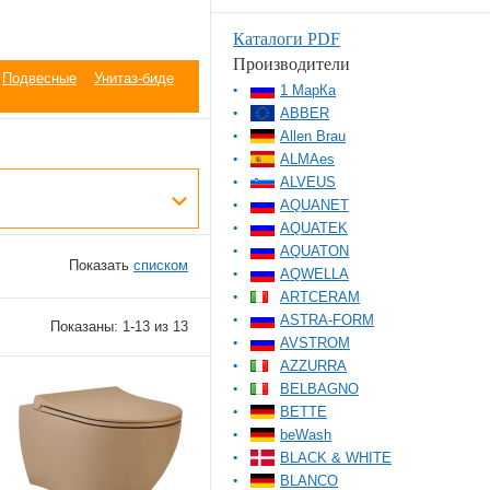
Каталоги PDF
Производители
Подвесные
Унитаз-биде
1 МарКа
ABBER
Allen Brau
ALMAes
ALVEUS
AQUANET
AQUATEK
AQUATON
Показать
списком
AQWELLA
ARTCERAM
ASTRA-FORM
Показаны: 1-13 из 13
AVSTROM
AZZURRA
BELBAGNO
BETTE
beWash
BLACK & WHITE
BLANCO