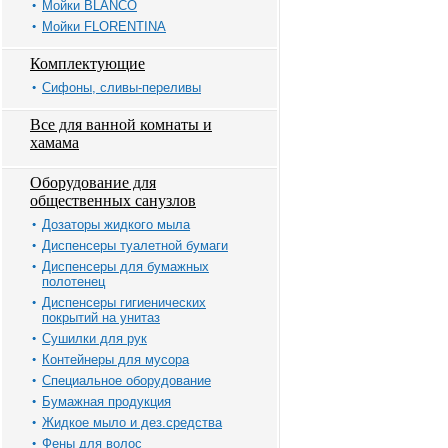
Мойки BLANCO
Мойки FLORENTINA
Комплектующие
Сифоны, сливы-переливы
Все для ванной комнаты и
хамама
Оборудование для
общественных санузлов
Дозаторы жидкого мыла
Диспенсеры туалетной бумаги
Диспенсеры для бумажных
полотенец
Диспенсеры гигиенических
покрытий на унитаз
Сушилки для рук
Контейнеры для мусора
Специальное оборудование
Бумажная продукция
Жидкое мыло и дез.средства
Фены для волос