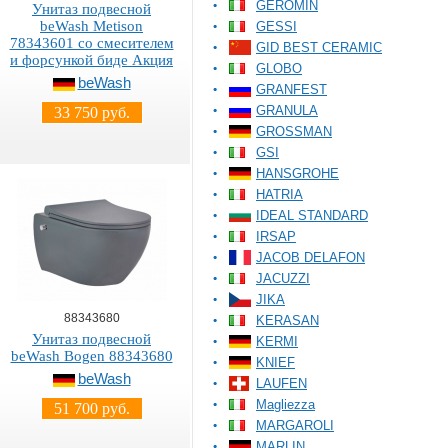
GEROMIN
Унитаз подвесной
beWash Metison
GESSI
78343601 со смесителем
GID BEST CERAMIC
и форсункой биде Акция
GLOBO
beWash
GRANFEST
GRANULA
33 750 руб.
GROSSMAN
GSI
HANSGROHE
HATRIA
IDEAL STANDARD
IRSAP
JACOB DELAFON
JACUZZI
JIKA
88343680
KERASAN
Унитаз подвесной
KERMI
beWash Bogen 88343680
KNIEF
beWash
LAUFEN
Magliezza
51 700 руб.
MARGAROLI
MARLIN