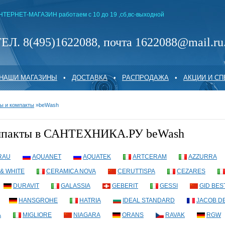
НТЕРНЕТ-МАГАЗИН работаем с 10 до 19 ,сб,вс-выходной
ЕЛ. 8(495)1622088, почта 1622088@mail.ru
НАШИ МАГАЗИНЫ
•
ДОСТАВКА
•
РАСПРОДАЖА
•
АКЦИИ И С
ы и компакты
»
beWash
омпакты в САНТЕХНИКА.РУ beWash
RAU
AQUANET
AQUATEK
ARTCERAM
AZZURRA
& WHITE
CERAMICA NOVA
CERUTTISPA
CEZARES
DURAVIT
GALASSIA
GEBERIT
GESSI
GID BES
HANSGROHE
HATRIA
IDEAL STANDARD
JACOB D
A
MIGLIORE
NIAGARA
ORANS
RAVAK
RGW