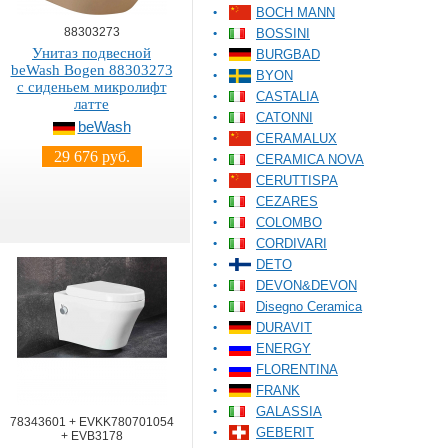
BOCH MANN
88303273
BOSSINI
Унитаз подвесной
BURGBAD
beWash Bogen 88303273
BYON
с сиденьем микролифт
CASTALIA
латте
CATONNI
beWash
CERAMALUX
29 676 руб.
CERAMICA NOVA
CERUTTISPA
CEZARES
COLOMBO
CORDIVARI
DETO
DEVON&DEVON
Disegno Ceramica
DURAVIT
ENERGY
FLORENTINA
FRANK
GALASSIA
78343601 + EVKK780701054
GEBERIT
+ EVB3178