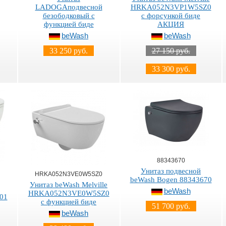
LADOGAподвесной
HRKA052N3VP1W5SZ0
безободковый с
с форсункой биде
функцией биде
АКЦИЯ
beWash
beWash
33 250 руб.
27 150 руб.
33 300 руб.
88343670
Унитаз подвесной
HRKA052N3VE0W5SZ0
beWash Bogen 88343670
Унитаз beWash Melville
beWash
HRKA052N3VE0W5SZ0
01
с функцией биде
51 700 руб.
beWash