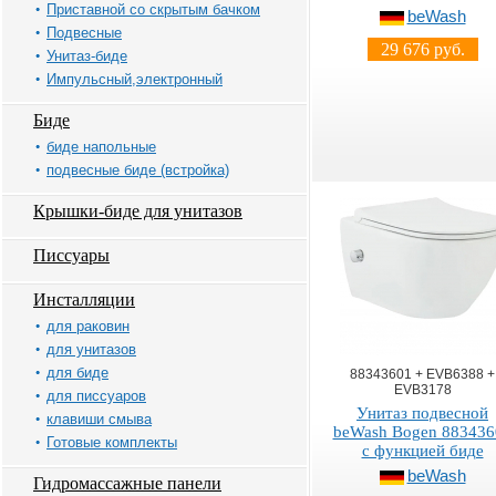
Приставной со скрытым бачком
beWash
Подвесные
29 676 руб.
Унитаз-биде
Импульсный,электронный
Биде
биде напольные
подвесные биде (встройка)
Крышки-биде для унитазов
Писсуары
Инсталляции
для раковин
для унитазов
для биде
88343601 + EVB6388 +
EVB3178
для писсуаров
Унитаз подвесной
клавиши смыва
beWash Bogen 883436
Готовые комплекты
с функцией биде
beWash
Гидромассажные панели