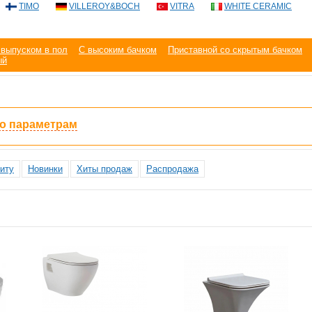
TIMO
VILLEROY&BOCH
VITRA
WHITE CERAMIC
 выпуском в пол
С высоким бачком
Приставной со скрытым бачком
ый
по параметрам
иту
Новинки
Хиты продаж
Распродажа