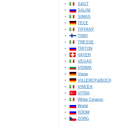
SAGT
SALINI
SIMAS
TECE
TIFFANY
TIMO
TRESSE
TRITON
VAYER
VEGAS
VIDIMA
Viega
VILLEROY&BOCH
VINCEA
VITRA
White Ceramic
Wottē
XDOM
ZORG