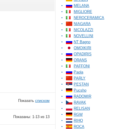
MELANA
MIGLIORE
NEROCERAMICA
NIAGARA
NICOLAZZI
NOVELLINI
NT Bagno
OMOIKIRI
OPADIRIS
ORANS
PAFFONI
Paola
PARLY
PESTAN
Pucsho
RADOMIR
Показать
списком
RAVAK
RELISAN
RGW
Показаны: 1-13 из 13
RIHO
ROCA