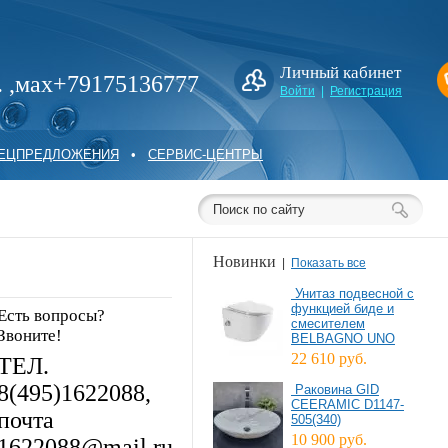
Личный кабинет
. ,мах+79175136777
Войти
|
Регистрация
ПЕЦПРЕДЛОЖЕНИЯ
•
СЕРВИС-ЦЕНТРЫ
Новинки
|
Показать все
Унитаз подвесной с
функцией биде и
Есть вопросы?
смесителем
Звоните!
BELBAGNO UNO
22 610 руб.
ТЕЛ.
8(495)1622088,
Раковина GID
CEERAMIC D1147-
почта
505(340)
10 900 руб.
1622088@mail.ru.