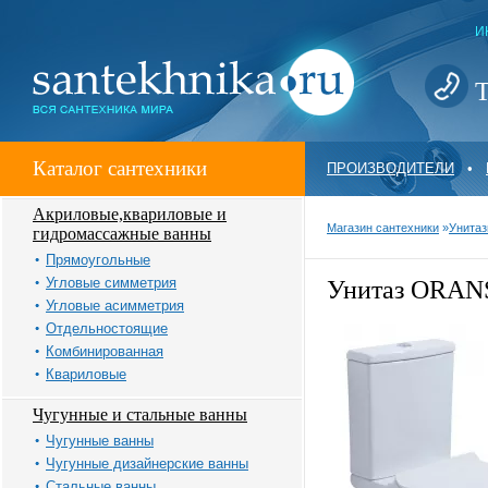
И
Т
Каталог сантехники
ПРОИЗВОДИТЕЛИ
•
Акриловые,квариловые и
Магазин сантехники
»
Унитаз
гидромассажные ванны
Прямоугольные
Угловые симметрия
Унитаз ORAN
Угловые асимметрия
Отдельностоящие
Комбинированная
Квариловые
Чугунные и стальные ванны
Чугунные ванны
Чугунные дизайнерские ванны
Стальные ванны