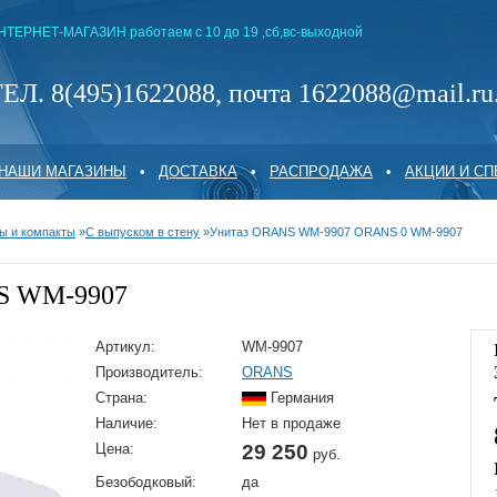
НТЕРНЕТ-МАГАЗИН работаем с 10 до 19 ,сб,вс-выходной
ЕЛ. 8(495)1622088, почта 1622088@mail.ru
НАШИ МАГАЗИНЫ
•
ДОСТАВКА
•
РАСПРОДАЖА
•
АКЦИИ И С
ы и компакты
»
С выпуском в стену
»
Унитаз ORANS WM-9907 ORANS 0 WM-9907
S WM-9907
Артикул:
WM-9907
Производитель:
ORANS
Страна:
Германия
Наличие:
Нет в продаже
Цена:
29 250
руб.
Безободковый:
да