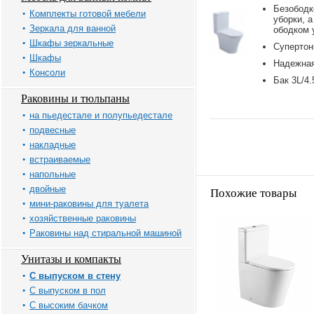
Безободк
Комплекты готовой мебели
уборки, а
Зеркала для ванной
ободком 
Шкафы зеркальные
Супертон
Шкафы
Надежная
Консоли
Бак 3L/4.
Раковины и тюльпаны
на пьедестале и полупьедестале
подвесные
накладные
встраиваемые
напольные
двойные
Похожие товары
мини-раковины для туалета
хозяйственные раковины
Раковины над стиральной машиной
Унитазы и компакты
С выпуском в стену
С выпуском в пол
С высоким бачком