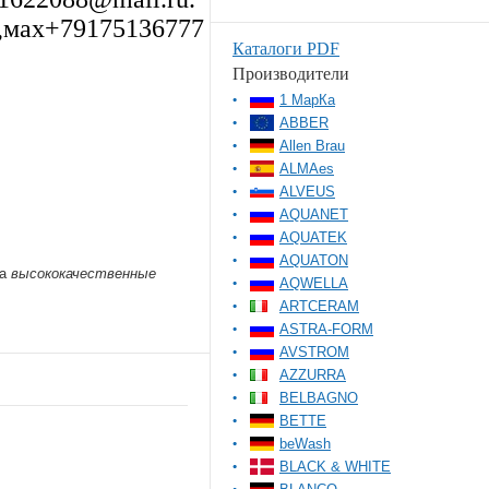
,мах+79175136777
Каталоги PDF
Производители
1 МарКа
ABBER
Allen Brau
ALMAes
ALVEUS
AQUANET
AQUATEK
AQUATON
 а
высококачественные
AQWELLA
ARTCERAM
ASTRA-FORM
AVSTROM
AZZURRA
BELBAGNO
BETTE
beWash
BLACK & WHITE