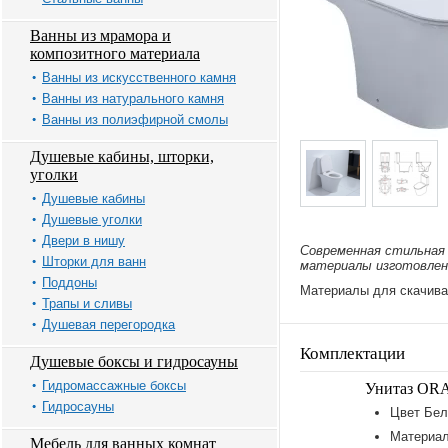
Ванны из мрамора и
композитного материала
Ванны из искусственного камня
Ванны из натурального камня
Ванны из полиэфирной смолы
Душевые кабины, шторки,
уголки
Душевые кабины
Душевые уголки
Двери в нишу
Современная стильная
Шторки для ванн
материалы изготовлен
Поддоны
Материалы для скачива
Трапы и сливы
Душевая перегородка
Комплектации
Душевые боксы и гидросауны
Гидромассажные боксы
Унитаз OR
Гидросауны
Цвет Бел
Материал
Мебель для ванных комнат