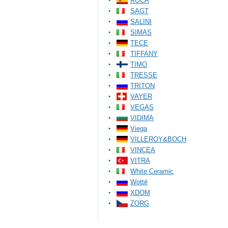
ROCA
SAGT
SALINI
SIMAS
TECE
TIFFANY
TIMO
TRESSE
TRITON
VAYER
VEGAS
VIDIMA
Viega
VILLEROY&BOCH
VINCEA
VITRA
White Ceramic
Wottē
XDOM
ZORG