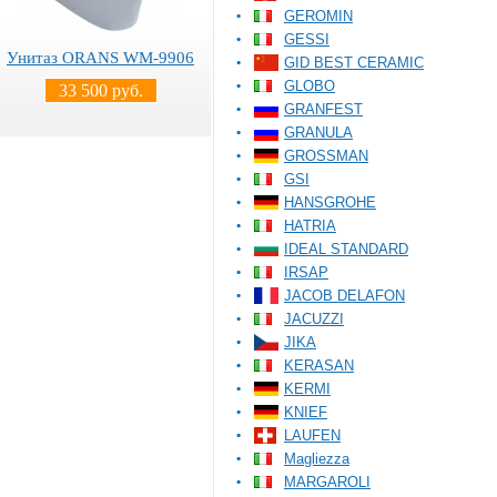
GEROMIN
GESSI
Унитаз ORANS WM-9906
GID BEST CERAMIC
GLOBO
33 500 руб.
GRANFEST
GRANULA
GROSSMAN
GSI
HANSGROHE
HATRIA
IDEAL STANDARD
IRSAP
JACOB DELAFON
JACUZZI
JIKA
KERASAN
KERMI
KNIEF
LAUFEN
Magliezza
MARGAROLI