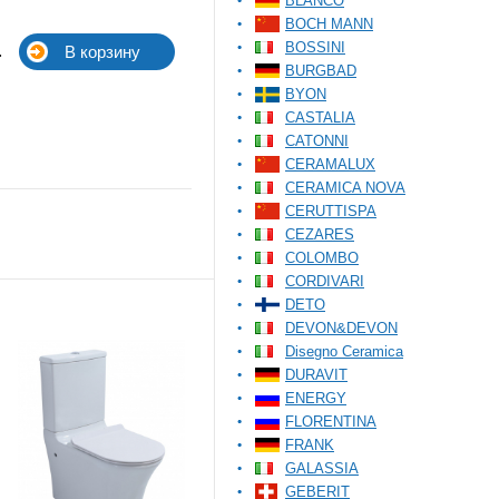
BLANCO
BOCH MANN
BOSSINI
.
BURGBAD
BYON
CASTALIA
CATONNI
CERAMALUX
CERAMICA NOVA
CERUTTISPA
CEZARES
COLOMBO
CORDIVARI
DETO
DEVON&DEVON
Disegno Ceramica
DURAVIT
ENERGY
FLORENTINA
FRANK
GALASSIA
GEBERIT