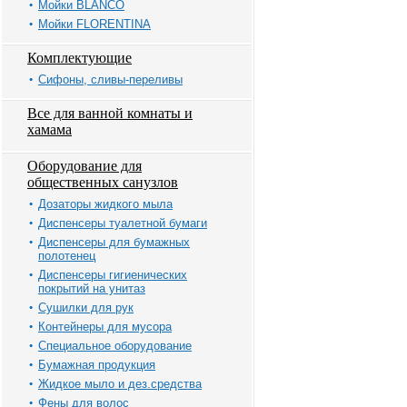
Мойки BLANCO
Мойки FLORENTINA
Комплектующие
Сифоны, сливы-переливы
Все для ванной комнаты и
хамама
Оборудование для
общественных санузлов
Дозаторы жидкого мыла
Диспенсеры туалетной бумаги
Диспенсеры для бумажных
полотенец
Диспенсеры гигиенических
покрытий на унитаз
Сушилки для рук
Контейнеры для мусора
Специальное оборудование
Бумажная продукция
Жидкое мыло и дез.средства
Фены для волос