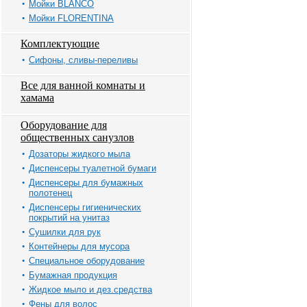
Мойки BLANCO
Мойки FLORENTINA
Комплектующие
Сифоны, сливы-переливы
Все для ванной комнаты и
хамама
Оборудование для
общественных санузлов
Дозаторы жидкого мыла
Диспенсеры туалетной бумаги
Диспенсеры для бумажных
полотенец
Диспенсеры гигиенических
покрытий на унитаз
Сушилки для рук
Контейнеры для мусора
Специальное оборудование
Бумажная продукция
Жидкое мыло и дез.средства
Фены для волос