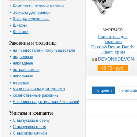
Комплекты готовой мебели
Зеркала для ванной
Шкафы зеркальные
Шкафы
MARF54CR
Консоли
Смеситель для
раковины
Раковины и тюльпаны
Devon&Devon Dandy
на пьедестале и полупьедестале
, цвет: хром
подвесные
DEVON&DEVON
накладные
68 734 руб.
встраиваемые
напольные
двойные
мини-раковины для туалета
По цене ↑
По алфав
хозяйственные раковины
Раковины над стиральной машиной
Унитазы и компакты
С выпуском в стену
С выпуском в пол
С высоким бачком