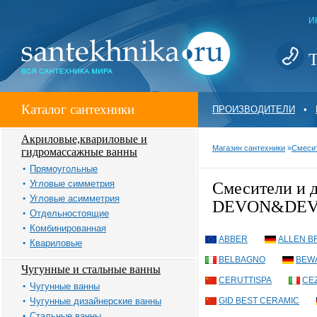
И
Т
Каталог сантехники
ПРОИЗВОДИТЕЛИ
•
Акриловые,квариловые и
Магазин сантехники
»
Смеси
гидромассажные ванны
Прямоугольные
Угловые симметрия
Смесители и
Угловые асимметрия
DEVON&DE
Отдельностоящие
Комбинированная
ABBER
ALLEN B
Квариловые
BELBAGNO
BEW
Чугунные и стальные ванны
CERUTTISPA
CE
Чугунные ванны
Чугунные дизайнерские ванны
GID BEST CERAMIC
Стальные ванны