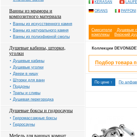
KERASAN
LAUF
Ванны из мрамора и
ORANS
PAFFONI
композитного материала
Ванны из искусственного камня
Смесители
Душевые 
Ванны из натурального камня
комплекы
Верхний ду
Ванны из полиэфирной смолы
Душевые кабины, шторки,
Коллекции DEVON&D
уголки
Душевые кабины
Подбор товара 
Душевые уголки
Двери в нишу
Шторки для ванн
По цене ↑
По алфав
Поддоны
Трапы и сливы
Душевая перегородка
Душевые боксы и гидросауны
Гидромассажные боксы
Гидросауны
Мебель для ванных комнат