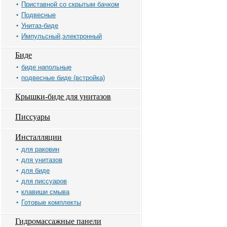
Приставной со скрытым бачком
Подвесные
Унитаз-биде
Импульсный,электронный
Биде
биде напольные
подвесные биде (встройка)
Крышки-биде для унитазов
Писсуары
Инсталляции
для раковин
для унитазов
для биде
для писсуаров
клавиши смыва
Готовые комплекты
Гидромассажные панели