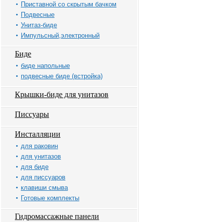
Приставной со скрытым бачком
Подвесные
Унитаз-биде
Импульсный,электронный
Биде
биде напольные
подвесные биде (встройка)
Крышки-биде для унитазов
Писсуары
Инсталляции
для раковин
для унитазов
для биде
для писсуаров
клавиши смыва
Готовые комплекты
Гидромассажные панели