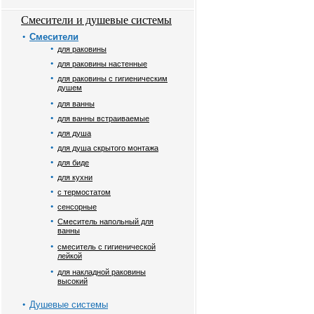
Смесители и душевые системы
Смесители
для раковины
для раковины настенные
для раковины с гигиеническим
душем
для ванны
для ванны встраиваемые
для душа
для душа скрытого монтажа
для биде
для кухни
с термостатом
сенсорные
Смеситель напольный для
ванны
смеситель с гигиенической
лейкой
для накладной раковины
высокий
Душевые системы