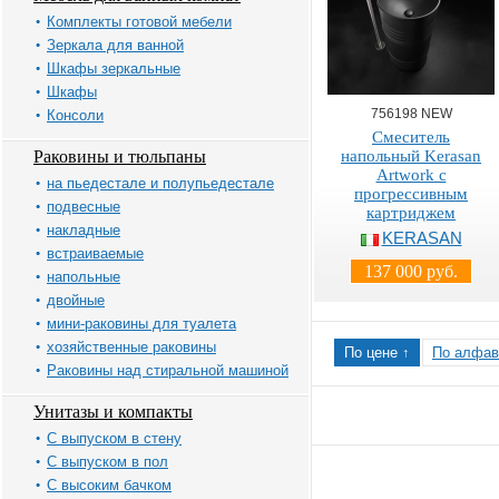
Комплекты готовой мебели
Зеркала для ванной
Шкафы зеркальные
Шкафы
756198 NEW
Консоли
Смеситель
Раковины и тюльпаны
напольный Kerasan
Artwork с
на пьедестале и полупьедестале
прогрессивным
подвесные
картриджем
накладные
KERASAN
встраиваемые
137 000 руб.
напольные
двойные
мини-раковины для туалета
хозяйственные раковины
По цене ↑
По алфав
Раковины над стиральной машиной
Унитазы и компакты
С выпуском в стену
С выпуском в пол
С высоким бачком