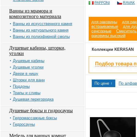
PAFFONI
RAVAK
Ванны из мрамора и
композитного материала
для раковины
для рак
Ванны из искусственного камня
встраиваемые
для ду
Ванны из натурального камня
сенсорные
Смеситель
раковины высокий
Ванны из полиэфирной смолы
Душевые кабины, шторки,
Коллекции KERASAN
уголки
Душевые кабины
Подбор товара 
Душевые уголки
Двери в нишу
Шторки для ванн
По цене ↑
По алфав
Поддоны
Трапы и сливы
Душевая перегородка
Душевые боксы и гидросауны
Гидромассажные боксы
Гидросауны
Мебель для ванных комнат