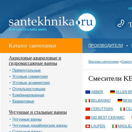
И
Т
Каталог сантехники
ПРОИЗВОДИТЕЛИ
•
Акриловые,квариловые и
Магазин сантехники
»
Смеси
гидромассажные ванны
Прямоугольные
Угловые симметрия
Смесители 
Угловые асимметрия
Отдельностоящие
ABBER
ALLEN B
Комбинированная
BELBAGNO
BEW
Квариловые
CERUTTISPA
CE
Чугунные и стальные ванны
GID BEST CERAMIC
Чугунные ванны
Чугунные дизайнерские ванны
LAUFEN
MAGLIE
Стальные ванны