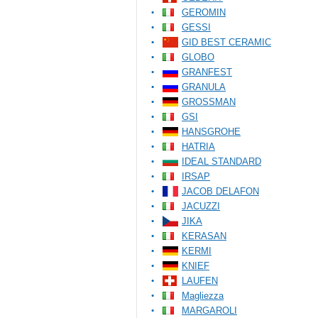
GEROMIN
GESSI
GID BEST CERAMIC
GLOBO
GRANFEST
GRANULA
GROSSMAN
GSI
HANSGROHE
HATRIA
IDEAL STANDARD
IRSAP
JACOB DELAFON
JACUZZI
JIKA
KERASAN
KERMI
KNIEF
LAUFEN
Magliezza
MARGAROLI