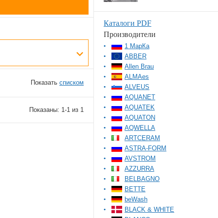
Каталоги PDF
Производители
1 МарКа
ABBER
Allen Brau
ALMAes
Показать
списком
ALVEUS
AQUANET
AQUATEK
Показаны: 1-1 из 1
AQUATON
AQWELLA
ARTCERAM
ASTRA-FORM
AVSTROM
AZZURRA
BELBAGNO
BETTE
beWash
BLACK & WHITE