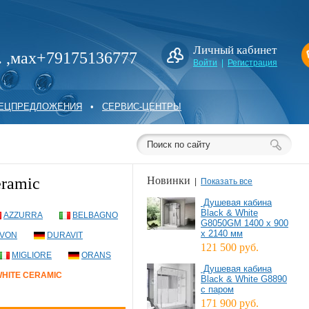
Личный кабинет
. ,мах+79175136777
Войти
|
Регистрация
ПЕЦПРЕДЛОЖЕНИЯ
•
СЕРВИС-ЦЕНТРЫ
ramic
Новинки
|
Показать все
Душевая кабина
Black & White
AZZURRA
BELBAGNO
G8050GM 1400 х 900
х 2140 мм
VON
DURAVIT
121 500 руб.
MIGLIORE
ORANS
Душевая кабина
HITE CERAMIC
Black & White G8890
с паром
171 900 руб.