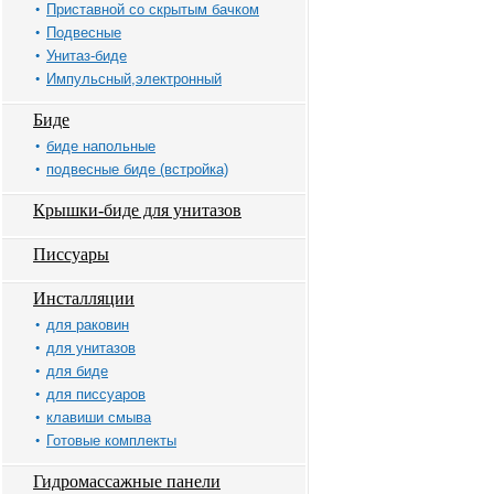
Приставной со скрытым бачком
Подвесные
Унитаз-биде
Импульсный,электронный
Биде
биде напольные
подвесные биде (встройка)
Крышки-биде для унитазов
Писсуары
Инсталляции
для раковин
для унитазов
для биде
для писсуаров
клавиши смыва
Готовые комплекты
Гидромассажные панели