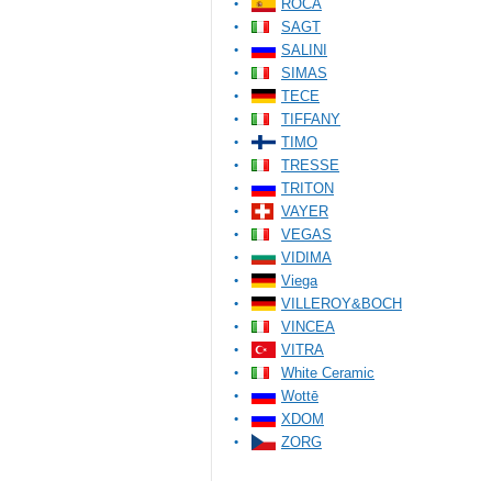
ROCA
SAGT
SALINI
SIMAS
TECE
TIFFANY
TIMO
TRESSE
TRITON
VAYER
VEGAS
VIDIMA
Viega
VILLEROY&BOCH
VINCEA
VITRA
White Ceramic
Wottē
XDOM
ZORG