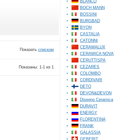
BLANCO
BOCH MANN
BOSSINI
BURGBAD
BYON
CASTALIA
CATONNI
CERAMALUX
Показать
списком
CERAMICA NOVA
CERUTTISPA
CEZARES
Показаны: 1-1 из 1
COLOMBO
CORDIVARI
DETO
DEVON&DEVON
Disegno Ceramica
DURAVIT
ENERGY
FLORENTINA
FRANK
GALASSIA
GEBERIT