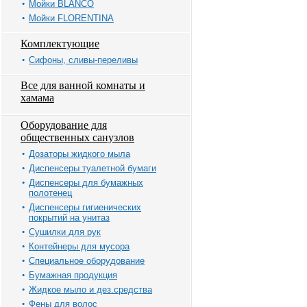
Мойки BLANCO
Мойки FLORENTINA
Комплектующие
Сифоны, сливы-переливы
Все для ванной комнаты и
хамама
Оборудование для
общественных санузлов
Дозаторы жидкого мыла
Диспенсеры туалетной бумаги
Диспенсеры для бумажных
полотенец
Диспенсеры гигиенических
покрытий на унитаз
Сушилки для рук
Контейнеры для мусора
Специальное оборудование
Бумажная продукция
Жидкое мыло и дез.средства
Фены для волос