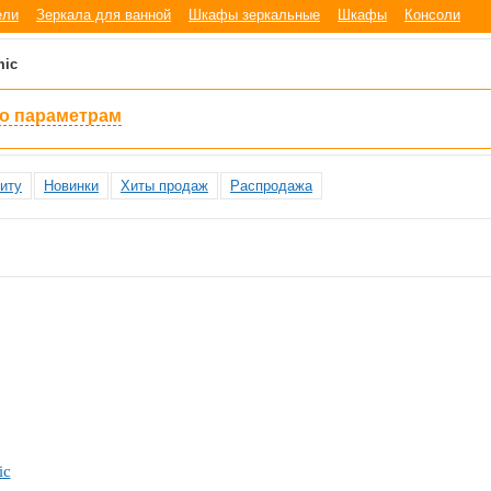
ели
Зеркала для ванной
Шкафы зеркальные
Шкафы
Консоли
mic
по параметрам
иту
Новинки
Хиты продаж
Распродажа
ic