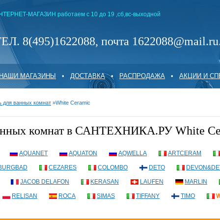
НТЕРНЕТ-МАГАЗИН работаем с 10 до 19 ,сб,вс-выходной
ЕЛ. 8(495)1622088, почта 1622088@mail.ru
НАШИ МАГАЗИНЫ
•
ДОСТАВКА
•
РАСПРОДАЖА
•
АКЦИИ И С
 для ванных комнат
»
White Ceramic
анных комнат в САНТЕХНИКА.РУ White Ce
AQUANET
AQUATON
AQWELLA
ARTCERAM
BURGBAD
CEZARES
COLOMBO
DETO
DEVON&DE
JACOB DELAFON
KERASAN
LAUFEN
MARLIN
RELISAN
ROCA
SIMAS
TIFFANY
TIMO
W