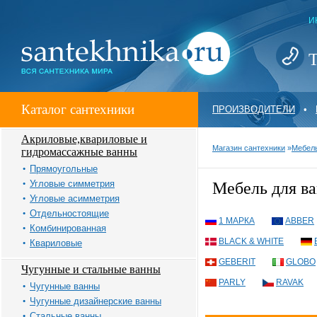
И
Т
Каталог сантехники
ПРОИЗВОДИТЕЛИ
•
Акриловые,квариловые и
Магазин сантехники
»
Мебель
гидромассажные ванны
Прямоугольные
Угловые симметрия
Мебель для в
Угловые асимметрия
Отдельностоящие
1 МАРКА
ABBER
Комбинированная
BLACK & WHITE
Квариловые
GEBERIT
GLOBO
Чугунные и стальные ванны
PARLY
RAVAK
Чугунные ванны
Чугунные дизайнерские ванны
Стальные ванны