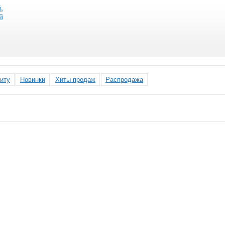
,
й
иту
Новинки
Хиты продаж
Распродажа