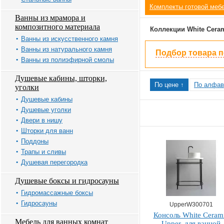
Комплекты готовой меб
Ванны из мрамора и
композитного материала
Коллекции White Cera
Ванны из искусственного камня
Ванны из натурального камня
Подбор товара 
Ванны из полиэфирной смолы
Душевые кабины, шторки,
По цене ↑
По алфав
уголки
Душевые кабины
Душевые уголки
Двери в нишу
Шторки для ванн
Поддоны
Трапы и сливы
Душевая перегородка
Душевые боксы и гидросауны
Гидромассажные боксы
Гидросауны
UpperW300701
Консоль White Ceram
Мебель для ванных комнат
Upper, для ванной