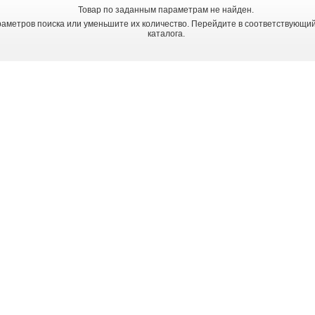
>110
100
Товар по заданным параметрам не найден.
120
>100
аметров поиска или уменьшите их количество. Перейдите в соответствующи
>120
каталога.