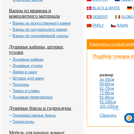
BLACK & WHITE
Ванны из мрамора и
композитного материала
GEBERIT
GLOBO
Ванны из искусственного камня
PARLY
RAVAK
Ванны из натурального камня
Ванны из полиэфирной смолы
Комплекты готовой меб
Душевые кабины, шторки,
уголки
Подбор товара 
Душевые кабины
Душевые уголки
Двери в нишу
размер
Шторки для ванн
до 50см
50-60см
Поддоны
61-70см
Трапы и сливы
71-80см
Душевая перегородка
81-90см
91-100см
101-120см
Душевые боксы и гидросауны
свыше 120см
Гидромассажные боксы
Сбросить
Гидросауны
Мебель для ванных комнат