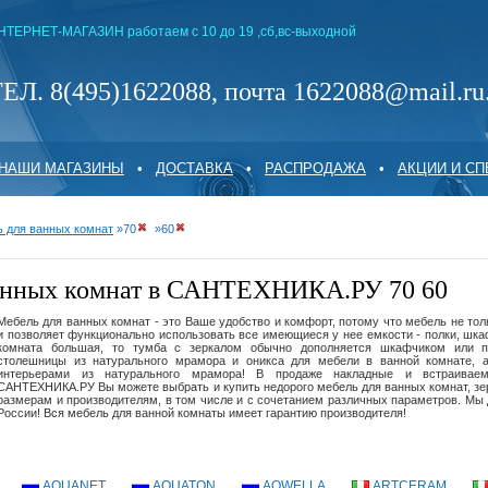
НТЕРНЕТ-МАГАЗИН работаем с 10 до 19 ,сб,вс-выходной
ЕЛ. 8(495)1622088, почта 1622088@mail.ru
НАШИ МАГАЗИНЫ
•
ДОСТАВКА
•
РАСПРОДАЖА
•
АКЦИИ И С
 для ванных комнат
»
70
»
60
анных комнат в САНТЕХНИКА.РУ 70 60
Мебель для ванных комнат - это Ваше удобство и комфорт, потому что мебель не тол
и позволяет функционально использовать все имеющиеся у нее емкости - полки, шкаф
комната большая, то тумба с зеркалом обычно дополняется шкафчиком или 
столешницы из натурального мрамора и оникса для мебели в ванной комнате, 
интерьерами из натурального мрамора! В продаже накладные и встраивае
САНТЕХНИКА.РУ Вы можете выбрать и купить недорого мебель для ванных комнат, зер
размерам и производителям, в том числе и с сочетанием различных параметров. Мы
России! Вся мебель для ванной комнаты имеет гарантию производителя!
AQUANET
AQUATON
AQWELLA
ARTCERAM