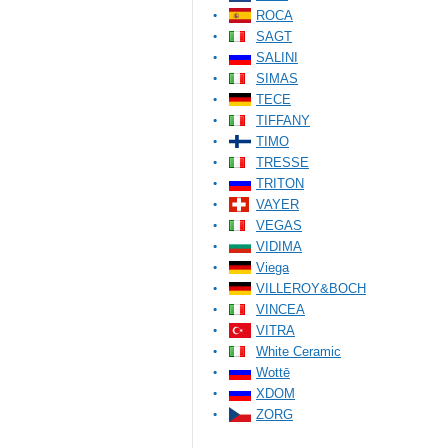
ROCA
SAGT
SALINI
SIMAS
TECE
TIFFANY
TIMO
TRESSE
TRITON
VAYER
VEGAS
VIDIMA
Viega
VILLEROY&BOCH
VINCEA
VITRA
White Ceramic
Wottē
XDOM
ZORG