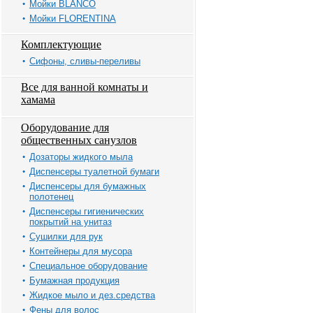
Мойки BLANCO
Мойки FLORENTINA
Комплектующие
Сифоны, сливы-переливы
Все для ванной комнаты и
хамама
Оборудование для
общественных санузлов
Дозаторы жидкого мыла
Диспенсеры туалетной бумаги
Диспенсеры для бумажных
полотенец
Диспенсеры гигиенических
покрытий на унитаз
Сушилки для рук
Контейнеры для мусора
Специальное оборудование
Бумажная продукция
Жидкое мыло и дез.средства
Фены для волос