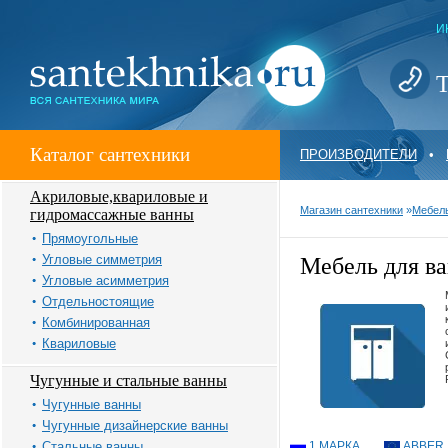
И
Т
Каталог сантехники
ПРОИЗВОДИТЕЛИ
•
Акриловые,квариловые и
Магазин сантехники
»
Мебель
гидромассажные ванны
Прямоугольные
Угловые симметрия
Мебель для в
Угловые асимметрия
Отдельностоящие
Комбинированная
Квариловые
Чугунные и стальные ванны
Чугунные ванны
Чугунные дизайнерские ванны
Стальные ванны
1 МАРКА
ABBER