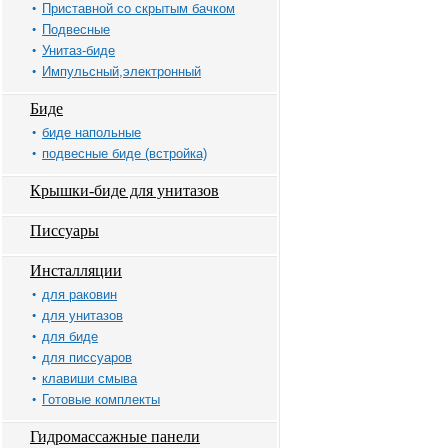
Приставной со скрытым бачком
Подвесные
Унитаз-биде
Импульсный,электронный
Биде
биде напольные
подвесные биде (встройка)
Крышки-биде для унитазов
Писсуары
Инсталляции
для раковин
для унитазов
для биде
для писсуаров
клавиши смыва
Готовые комплекты
Гидромассажные панели