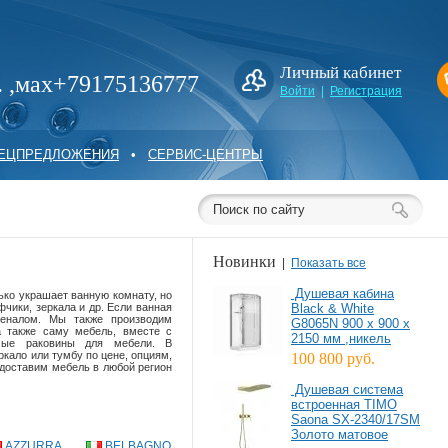
Личный кабинет
. ,мах+79175136777
Войти
|
Регистрация
ПЕЦПРЕДЛОЖЕНИЯ
•
СЕРВИС-ЦЕНТРЫ
Новинки
|
Показать все
Душевая кабина
ько украшает ванную комнату, но
чики, зеркала и др. Если ванная
Black & White
пеналом. Мы также производим
G8065N 900 х 900 х
а также саму мебель, вместе с
2150 мм ,никель
мые раковины для мебели. В
кало или тумбу по цене, опциям,
100 800 руб.
 доставим мебель в любой регион
Душевая система
встроенная TIMO
Saona SX-2340/17SM
Золото матовое
AZZURRA
BELBAGNO