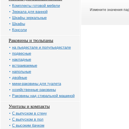
Комплекты готовой мебели
Измените значения пар
Зеркала для ванной
Шкафы зеркальные
Шкафы
Консоли
Раковины и тюльпаны
на пьедестале и полупьедестале
подвесные
накладные
встраиваемые
напольные
двойные
мини-раковины для туалета
хозяйственные раковины
Раковины над стиральной машиной
Унитазы и компакты
С выпуском в стену
С выпуском в пол
С высоким бачком