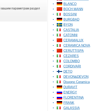
BLANCO
й вашим параметрам раздел
BOCH MANN
BOSSINI
BURGBAD
BYON
CASTALIA
CATONNI
CERAMALUX
CERAMICA NOVA
CERUTTISPA
CEZARES
COLOMBO
CORDIVARI
DETO
DEVON&DEVON
Disegno Ceramica
DURAVIT
ENERGY
FLORENTINA
FRANK
GALASSIA