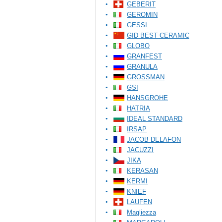
GEBERIT
GEROMIN
GESSI
GID BEST CERAMIC
GLOBO
GRANFEST
GRANULA
GROSSMAN
GSI
HANSGROHE
HATRIA
IDEAL STANDARD
IRSAP
JACOB DELAFON
JACUZZI
JIKA
KERASAN
KERMI
KNIEF
LAUFEN
Magliezza