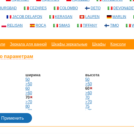
BURGBAD
CEZARES
COLOMBO
DETO
DEVON&DE
JACOB DELAFON
KERASAN
LAUFEN
MARLIN
RELISAN
ROCA
SIMAS
TIFFANY
TIMO
W
ели
Зеркала для ванной
Шкафы зеркальные
Шкафы
Консоли
по параметрам
ширина
высота
50
50
>50
>50
60
60
>60
>60
70
70
>70
>70
80
75
>80
>75
90
80
>90
>80
100
85
>100
>85
110
90