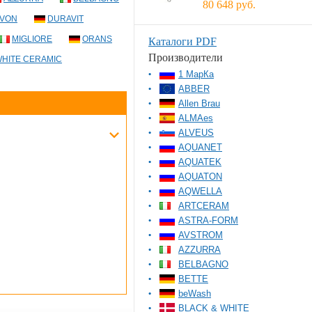
80 648 руб.
VON
DURAVIT
MIGLIORE
ORANS
Каталоги PDF
Производители
HITE CERAMIC
1 МарКа
ABBER
Allen Brau
ALMAes
ALVEUS
AQUANET
AQUATEK
AQUATON
AQWELLA
ARTCERAM
ASTRA-FORM
AVSTROM
AZZURRA
BELBAGNO
BETTE
beWash
BLACK & WHITE