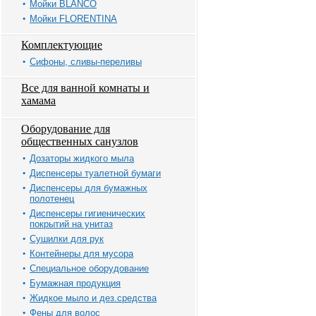
Мойки BLANCO
Мойки FLORENTINA
Комплектующие
Сифоны, сливы-переливы
Все для ванной комнаты и
хамама
Оборудование для
общественных санузлов
Дозаторы жидкого мыла
Диспенсеры туалетной бумаги
Диспенсеры для бумажных
полотенец
Диспенсеры гигиенических
покрытий на унитаз
Сушилки для рук
Контейнеры для мусора
Специальное оборудование
Бумажная продукция
Жидкое мыло и дез.средства
Фены для волос