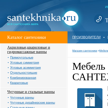
И
Т
Каталог сантехники
ПРОИЗВОДИТЕЛИ
•
Акриловые,квариловые и
Магазин сантехники
»
Мебель
гидромассажные ванны
Прямоугольные
Мебель 
Угловые симметрия
Угловые асимметрия
Отдельностоящие
САНТЕ
Комбинированная
Квариловые
Чугунные и стальные ванны
Чугунные ванны
Чугунные дизайнерские ванны
Стальные ванны