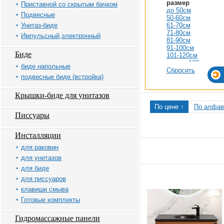
размер
Приставной со скрытым бачком
до 50см
Подвесные
50-60см
Унитаз-биде
61-70см
71-80см
Импульсный,электронный
81-90см
91-100см
Биде
101-120см
свыше 120см
биде напольные
Сбросить
подвесные биде (встройка)
Крышки-биде для унитазов
По цене ↑
По алфав
Писсуары
Инсталляции
для раковин
для унитазов
для биде
для писсуаров
клавиши смыва
Готовые комплекты
Гидромассажные панели