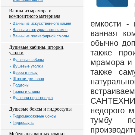
Ванны из мрамора и
композитного материала
емкости - 
Ванны из искусственного камня
Ванны из натурального камня
ванная ко
Ванны из полиэфирной смолы
обычно до
Душевые кабины, шторки,
также про
уголки
Душевые кабины
мрамора и 
Душевые уголки
также сам
Двери в нишу
Шторки для ванн
натуральн
Поддоны
встраив
Трапы и сливы
Душевая перегородка
САНТЕХНИ
недорого м
Душевые боксы и гидросауны
Гидромассажные боксы
тумбу п
Гидросауны
производи
Мебель для ванных комнат