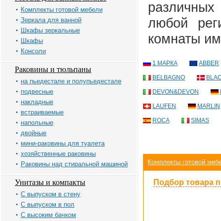
различных
Комплекты готовой мебели
любой рег
Зеркала для ванной
Шкафы зеркальные
комнаты им
Шкафы
Консоли
1 МАРКА
ABBER
Раковины и тюльпаны
BELBAGNO
BLAC
на пьедестале и полупьедестале
подвесные
DEVON&DEVON
накладные
LAUFEN
MARLIN
встраиваемые
ROCA
SIMAS
напольные
двойные
мини-раковины для туалета
хозяйственные раковины
Комплекты готовой меб
Раковины над стиральной машиной
Унитазы и компакты
Подбор товара 
С выпуском в стену
С выпуском в пол
С высоким бачком