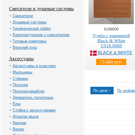
Смесители и душевые системы
Смесители
Душевые системы
Гигиенические лейки
9189000
Комплектующие к смесителям
Тумба с раковиной
Black & White
Готовые комплекы
U918.0900
Верхний душ
BLACK & WHITE
Аксессуары
75 600 руб.
Аксессуары в классике
Мыльницы
Стаканы
Полочки
По цене ↑
По алфав
Полочки-решётки
Держатель полотенца
Ёрш
Стойка с аксессуарами
Дозатор мыла
Крючки
Ведро