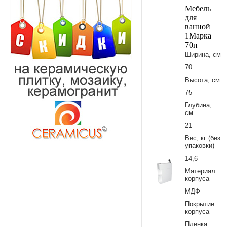
Мебель
для
ванной
1Марка
70п
Ширина, см
70
Высота, см
75
Глубина,
см
21
Вес, кг (без
упаковки)
14,6
Материал
корпуса
МДФ
Покрытие
корпуса
Пленка