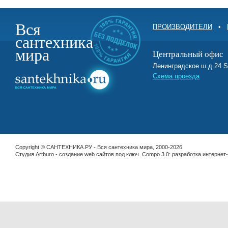
Вся
ПРОИЗВОДИТЕЛИ
•
сантехника
мира
Центральный офис
Ленинградское ш.д.2
Схема проезда
Copyright © САНТЕХНИКА.РУ - Вся сантехника мира, 2000-2026.
Студия Artburo -
cоздание web сайтов под ключ
. Compo 3.0:
разработка интернет