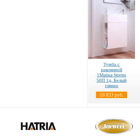
Тумба с
раковиной
1Марка Stretto
50П 1д. Белый
глянец
19 833 руб.