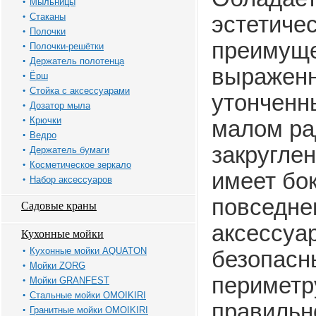
Мыльницы
Стаканы
эстетиче
Полочки
преимуще
Полочки-решётки
Держатель полотенца
выражен
Ёрш
Стойка с аксессуарами
утонченн
Дозатор мыла
Крючки
малом ра
Ведро
закруглен
Держатель бумаги
Косметическое зеркало
имеет бо
Набор аксессуаров
повседне
Садовые краны
аксессуа
Кухонные мойки
Кухонные мойки AQUATON
безопасн
Мойки ZORG
периметр
Мойки GRANFEST
Стальные мойки OMOIKIRI
правильн
Гранитные мойки OMOIKIRI