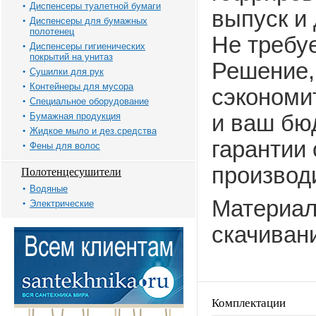
Диспенсеры туалетной бумаги
выпуск и
Диспенсеры для бумажных
полотенец
Не требуе
Диспенсеры гигиенических
покрытий на унитаз
Решение,
Сушилки для рук
Контейнеры для мусора
сэкономи
Специальное оборудование
Бумажная продукция
и ваш бюд
Жидкое мыло и дез.средства
гарантии 
Фены для волос
производ
Полотенцесушители
Водяные
Материал
Электрические
скачиван
Комплектации