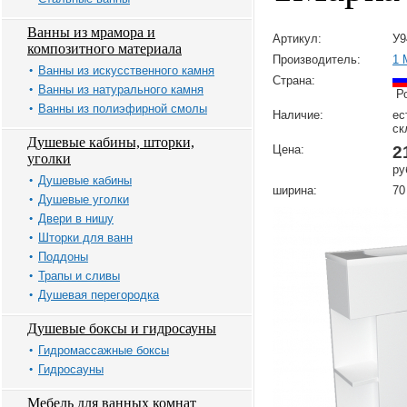
Ванны из мрамора и
Артикул:
У9
композитного материала
Производитель:
1 
Ванны из искусственного камня
Страна:
Ванны из натурального камня
Ро
Ванны из полиэфирной смолы
Наличие:
ес
ск
Душевые кабины, шторки,
Цена:
2
уголки
ру
Душевые кабины
ширина:
70
Душевые уголки
Двери в нишу
Шторки для ванн
Поддоны
Трапы и сливы
Душевая перегородка
Душевые боксы и гидросауны
Гидромассажные боксы
Гидросауны
Мебель для ванных комнат