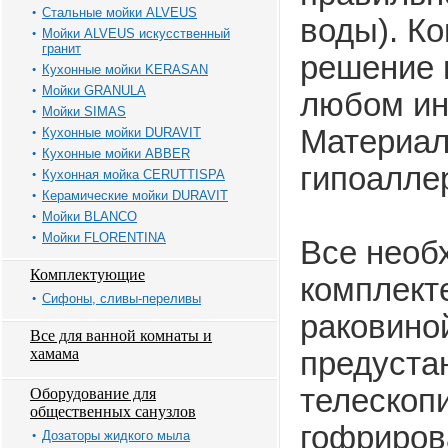
Стальные мойки ALVEUS
воды). К
Мойки ALVEUS искусственный
гранит
решение 
Кухонные мойки KERASAN
Мойки GRANULA
любом ин
Мойки SIMAS
Материал
Кухонные мойки DURAVIT
Кухонные мойки ABBER
гипоалле
Кухонная мойка CERUTTISPA
Керамические мойки DURAVIT
Мойки BLANCO
Мойки FLORENTINA
Все необ
Комплектующие
комплекте
Сифоны, сливы-переливы
раковино
Все для ванной комнаты и
хамама
предуста
телескоп
Оборудование для
общественных санузлов
гофриров
Дозаторы жидкого мыла