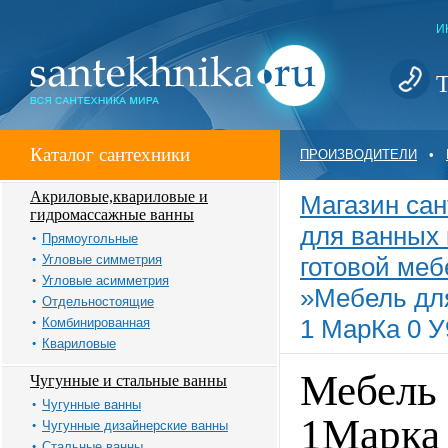
И
Т
Каталог сантехники
ПРОИЗВОДИТЕЛИ
•
Акриловые,квариловые и
Магазин сан
гидромассажные ванны
для ванных 
Прямоугольные
Угловые симметрия
готовой меб
Угловые асимметрия
»
Мебель дл
Отдельностоящие
1 МарКа 0 У
Комбинированная
Квариловые
Мебель 
Чугунные и стальные ванны
Чугунные ванны
1Марка
Чугунные дизайнерские ванны
Стальные ванны