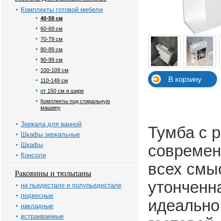
Комплекты готовой мебели
40-59 см
60-69 см
70-79 см
80-89 см
90-99 см
100-109 см
110-149 см
от 150 см и шире
Комплекты под стиральную
машину
Зеркала для ванной
Тумба с 
Шкафы зеркальные
Шкафы
современ
Консоли
всех смы
Раковины и тюльпаны
утонченн
на пьедестале и полупьедестале
подвесные
идеально
накладные
встраиваемые