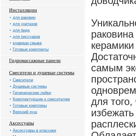
доводчик
Инсталляции
для раковин
Уникальн
для унитазов
для биде
раковина
для писсуаров
керамики 
клавиши смыва
Готовые комплекты
Достаточн
Гидромассажные панели
самым эк
Смесители и душевые системы
простран
Смесители
Душевые системы
одноврем
Гигиенические лейки
для того,
Комплектующие к смесителям
Готовые комплекы
избежать
Верхний душ
расплеск
Аксессуары
Аксессуары в классике
Обладает