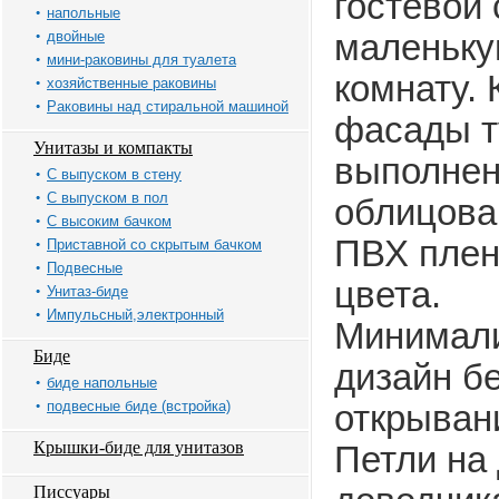
гостевой 
напольные
двойные
маленьку
мини-раковины для туалета
комнату. 
хозяйственные раковины
Раковины над стиральной машиной
фасады 
Унитазы и компакты
выполнен
С выпуском в стену
С выпуском в пол
облицова
С высоким бачком
ПВХ плен
Приставной со скрытым бачком
Подвесные
цвета.
Унитаз-биде
Импульсный,электронный
Минимал
Биде
дизайн бе
биде напольные
подвесные биде (встройка)
открывани
Крышки-биде для унитазов
Петли на
Писсуары