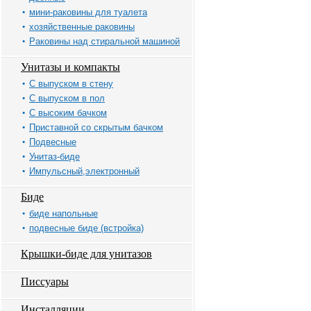
мини-раковины для туалета
хозяйственные раковины
Раковины над стиральной машиной
Унитазы и компакты
С выпуском в стену
С выпуском в пол
С высоким бачком
Приставной со скрытым бачком
Подвесные
Унитаз-биде
Импульсный,электронный
Биде
биде напольные
подвесные биде (встройка)
Крышки-биде для унитазов
Писсуары
Инсталляции