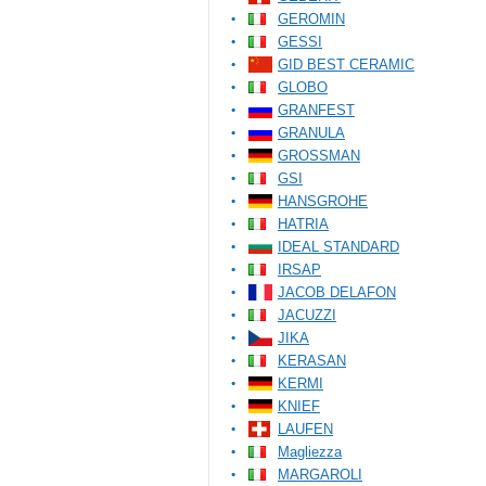
GEROMIN
GESSI
GID BEST CERAMIC
GLOBO
GRANFEST
GRANULA
GROSSMAN
GSI
HANSGROHE
HATRIA
IDEAL STANDARD
IRSAP
JACOB DELAFON
JACUZZI
JIKA
KERASAN
KERMI
KNIEF
LAUFEN
Magliezza
MARGAROLI