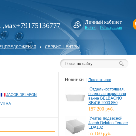
Личный кабинет
. ,мах+79175136777
Войти
|
Регистрация
ПЕЦПРЕДЛОЖЕНИЯ
•
СЕРВИС-ЦЕНТРЫ
Новинки
|
Показать все
Отдельностоящая,
овальная акриловая
JACOB DELAFON
ванна BELBAGNO
BB416-2000-850
VITRA
157 200 руб.
Унитаз подвесной
Jacob Delafon Terrace
EDA102
55 160 руб.