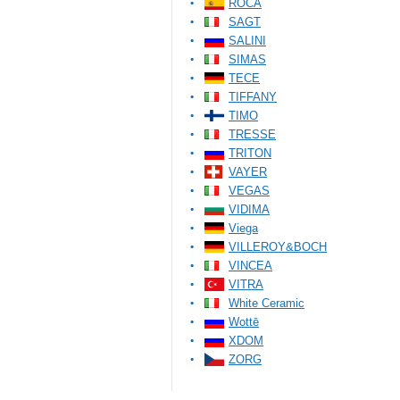
ROCA
SAGT
SALINI
SIMAS
TECE
TIFFANY
TIMO
TRESSE
TRITON
VAYER
VEGAS
VIDIMA
Viega
VILLEROY&BOCH
VINCEA
VITRA
White Ceramic
Wottē
XDOM
ZORG