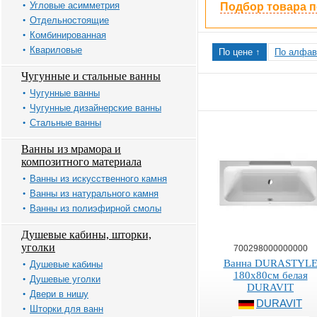
Угловые асимметрия
Подбор товара 
Отдельностоящие
Комбинированная
Квариловые
По цене ↑
По алфав
Чугунные и стальные ванны
Чугунные ванны
Чугунные дизайнерские ванны
Стальные ванны
Ванны из мрамора и
композитного материала
Ванны из искусственного камня
Ванны из натурального камня
Ванны из полиэфирной смолы
Душевые кабины, шторки,
уголки
700298000000000
Ванна DURASTYL
Душевые кабины
180x80см белая
Душевые уголки
DURAVIT
Двери в нишу
DURAVIT
Шторки для ванн