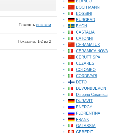
BLANCO
BOCH MANN
BOSSINI
BURGBAD
Показать
списком
BYON
CASTALIA
CATONNI
Показаны: 1-2 из 2
CERAMALUX
CERAMICA NOVA
CERUTTISPA
CEZARES
COLOMBO
CORDIVARI
DETO
DEVON&DEVON
Disegno Ceramica
DURAVIT
ENERGY
FLORENTINA
FRANK
GALASSIA
GEBERIT