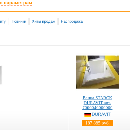
по параметрам
иту
Новинки
Хиты продаж
Распродажа
Ванна STARCK
DURAVIT арт.
7000040000000
E
DURAVIT
187 885 руб.