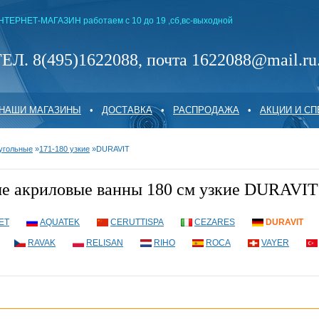
НТЕРНЕТ-МАГАЗИН работаем с 10 до 19 ,сб,вс-выходной
ЕЛ. 8(495)1622088, почта 1622088@mail.ru
НАШИ МАГАЗИНЫ
•
ДОСТАВКА
•
РАСПРОДАЖА
•
АКЦИИ И С
угольные
»
171-180 узкие
»
DURAVIT
е акриловые ванны 180 см узкие DURAVIT
ET
AQUATEK
CERUTTISPA
CEZARES
DURAVIT
RAVAK
RELISAN
RIHO
ROCA
VAYER