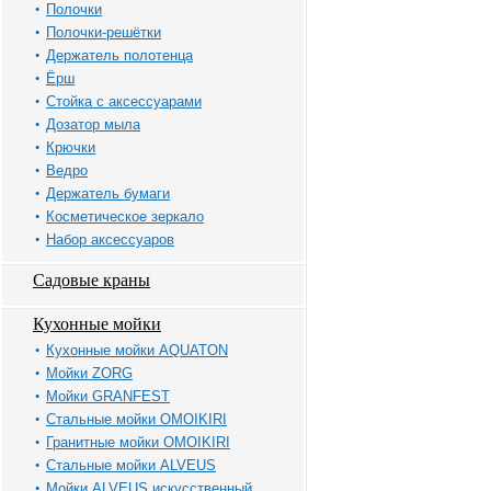
Полочки
Полочки-решётки
Держатель полотенца
Ёрш
Стойка с аксессуарами
Дозатор мыла
Крючки
Ведро
Держатель бумаги
Косметическое зеркало
Набор аксессуаров
Садовые краны
Кухонные мойки
Кухонные мойки AQUATON
Мойки ZORG
Мойки GRANFEST
Стальные мойки OMOIKIRI
Гранитные мойки OMOIKIRI
Стальные мойки ALVEUS
Мойки ALVEUS искусственный