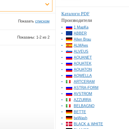
Каталоги PDF
Производители
Показать
списком
1 МарКа
ABBER
Показаны: 1-2 из 2
Allen Brau
ALMAes
ALVEUS
AQUANET
AQUATEK
AQUATON
AQWELLA
ARTCERAM
ASTRA-FORM
AVSTROM
AZZURRA
BELBAGNO
BETTE
beWash
BLACK & WHITE