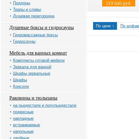
Поддоны
119 646 руб.
Трапы и сливы
Душевая перегородка
По цене ↑
По алфав
Душевые боксы и гидросауны
Гидромассажные боксы
Гидросауны
Мебель для ванных комнат
Комплекты готовой мебели
Зеркала для ванной
Шкафы зеркальные
Шкафы
Консоли
Раковины и тюльпаны
на пьедестале и полупьедестале
подвесные
накладные
встраиваемые
напольные
двойные