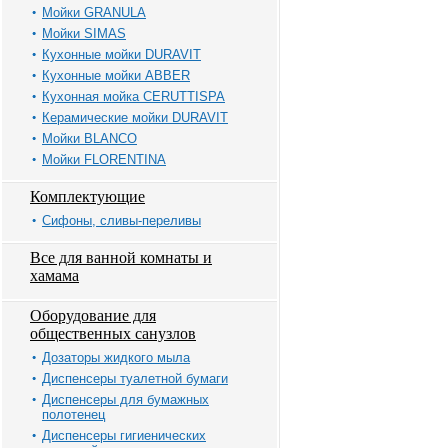
Мойки GRANULA
Мойки SIMAS
Кухонные мойки DURAVIT
Кухонные мойки ABBER
Кухонная мойка CERUTTISPA
Керамические мойки DURAVIT
Мойки BLANCO
Мойки FLORENTINA
Комплектующие
Сифоны, сливы-переливы
Все для ванной комнаты и
хамама
Оборудование для
общественных санузлов
Дозаторы жидкого мыла
Диспенсеры туалетной бумаги
Диспенсеры для бумажных
полотенец
Диспенсеры гигиенических