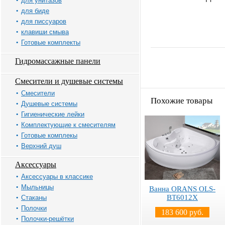
для унитазов
для биде
для писсуаров
клавиши смыва
Готовые комплекты
Гидромассажные панели
Смесители и душевые системы
Смесители
Похожие товары
Душевые системы
Гигиенические лейки
Комплектующие к смесителям
Готовые комплекы
Верхний душ
Аксессуары
Аксессуары в классике
Мыльницы
Ванна ORANS OLS-
BT6012X
Стаканы
Полочки
183 600 руб.
Полочки-решётки