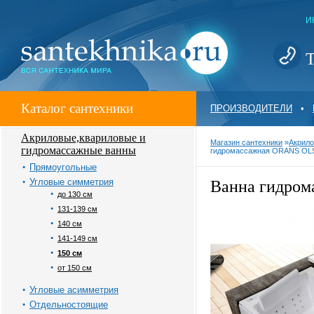
И
Т
Каталог сантехники
ПРОИЗВОДИТЕЛИ
•
Акриловые,квариловые и
Магазин сантехники
»
Акрило
гидромассажные ванны
гидромассажная ORANS OL
Прямоугольные
Угловые симметрия
Ванна гидро
до 130 см
131-139 см
140 см
141-149 см
150 см
от 150 см
Угловые асимметрия
Отдельностоящие