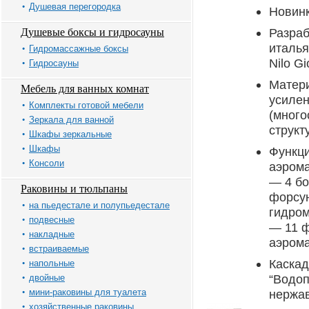
Душевая перегородка
Новинк
Разраб
Душевые боксы и гидросауны
италья
Гидромассажные боксы
Nilo Gi
Гидросауны
Матери
Мебель для ванных комнат
усиле
Комплекты готовой мебели
(много
Зеркала для ванной
структ
Шкафы зеркальные
Шкафы
Функци
Консоли
аэрома
— 4 бо
Раковины и тюльпаны
форсу
на пьедестале и полупьедестале
гидром
подвесные
— 11 
накладные
аэрома
встраиваемые
Каска
напольные
“Водоп
двойные
мини-раковины для туалета
нержа
хозяйственные раковины