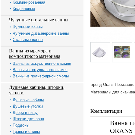
Комбинированная
Квариловые
Чугунные и стальные ванны
Чугунные ванны
Чугунные дизайнерские ванны
Стальные ванны
Ванны из мрамора и
композитного материала
Ванны из искусственного камня
Ванны из натурального камня
Ванны из полиэфирной смолы
Бренд Orans Производс
Душевые кабины, шторки,
Материалы для скачива
уголки
Душевые кабины
Душевые уголки
Комплектации
Двери в нишу
Шторки для ванн
Ванна г
Поддоны
ORANS 
Трапы и сливы