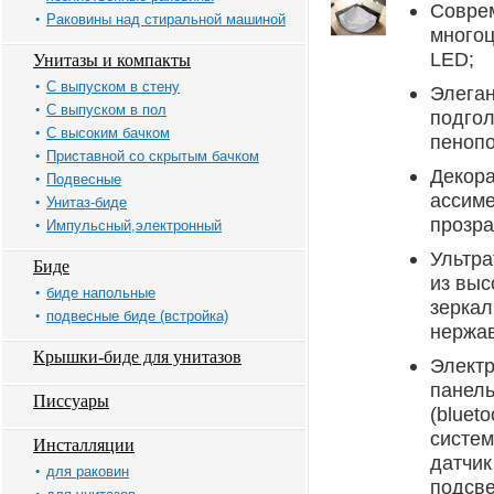
Совре
Раковины над стиральной машиной
многоц
LED;
Унитазы и компакты
С выпуском в стену
Элега
С выпуском в пол
подгол
С высоким бачком
пенопо
Приставной со скрытым бачком
Декора
Подвесные
ассим
Унитаз-биде
прозра
Импульсный,электронный
Ультра
Биде
из выс
биде напольные
зеркал
подвесные биде (встройка)
нержа
Крышки-биде для унитазов
Электр
панель
Писсуары
(bluet
систем
Инсталляции
датчик
для раковин
подсве