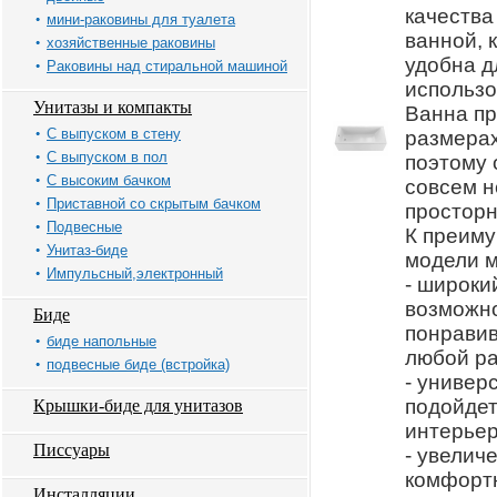
качества
мини-раковины для туалета
ванной, 
хозяйственные раковины
удобна д
Раковины над стиральной машиной
использо
Унитазы и компакты
Ванна пр
С выпуском в стену
размерах
С выпуском в пол
поэтому 
С высоким бачком
совсем н
Приставной со скрытым бачком
просторн
Подвесные
К преим
Унитаз-биде
модели м
Импульсный,электронный
- широки
возможн
Биде
понрави
биде напольные
любой ра
подвесные биде (встройка)
- универ
подойдет
Крышки-биде для унитазов
интерьер
Писсуары
- увеличе
комфорт
Инсталляции