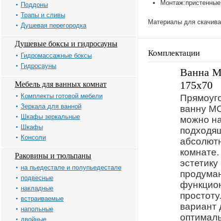
Монтаж:пристенные
Поддоны
Трапы и сливы
Материалы для скачива
Душевая перегородка
Душевые боксы и гидросауны
Комплектации
Гидромассажные боксы
Гидросауны
Ванна 
175x70
Мебель для ванных комнат
Комплекты готовой мебели
Прямоуг
Зеркала для ванной
ванну M
Шкафы зеркальные
можно на
Шкафы
подходя
Консоли
абсолютн
комнате.
Раковины и тюльпаны
эстетику
на пьедестале и полупьедестале
продума
подвесные
функцион
накладные
простоту
встраиваемые
вариант 
напольные
оптималь
двойные