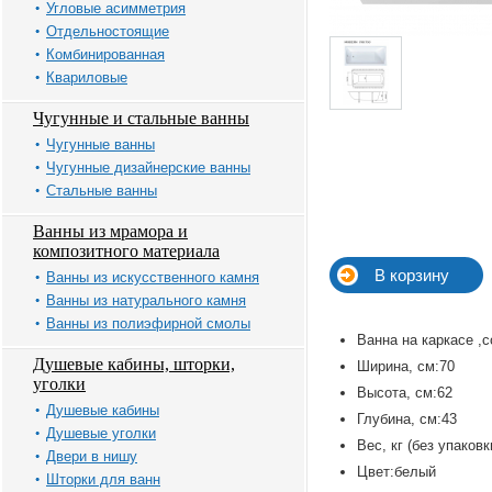
Угловые асимметрия
Отдельностоящие
Комбинированная
Квариловые
Чугунные и стальные ванны
Чугунные ванны
Чугунные дизайнерские ванны
Стальные ванны
Ванны из мрамора и
композитного материала
Ванны из искусственного камня
Ванны из натурального камня
Ванны из полиэфирной смолы
Ванна на каркасе 
Душевые кабины, шторки,
Ширина, см:70
уголки
Высота, см:62
Душевые кабины
Глубина, см:43
Душевые уголки
Вес, кг (без упаковк
Двери в нишу
Цвет:белый
Шторки для ванн