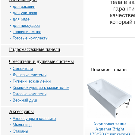
тела в в
для раковин
- гаранти
для унитазов
качестве
для биде
который 
для писсуаров
клавиши смыва
Готовые комплекты
Гидромассажные панели
Смесители и душевые системы
Смесители
Похожие товары
Душевые системы
Гигиенические лейки
Комплектующие к смесителям
Готовые комплекы
Верхний душ
Аксессуары
Аксессуары в классике
Акриловая ванна
Мыльницы
Aquanet Bright
Стаканы
175x70 (с каркасом)