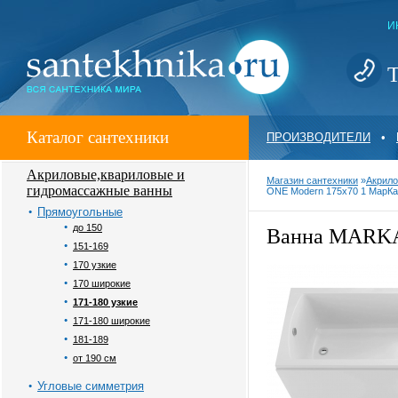
И
Т
Каталог сантехники
ПРОИЗВОДИТЕЛИ
•
Акриловые,квариловые и
Магазин сантехники
»
Акрило
гидромассажные ванны
ONE Modern 175x70 1 МарКа
Прямоугольные
до 150
Ванна MARKA
151-169
170 узкие
170 широкие
171-180 узкие
171-180 широкие
181-189
от 190 см
Угловые симметрия