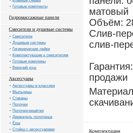
панели: 
клавиши смыва
Готовые комплекты
матовый
Гидромассажные панели
Объём: 2
Смесители и душевые системы
Слив-пер
Смесители
слив-пер
Душевые системы
Гигиенические лейки
Комплектующие к смесителям
Готовые комплекы
Гарантия:
Верхний душ
продажи
Аксессуары
Аксессуары в классике
Материал
Мыльницы
Стаканы
скачиван
Полочки
Полочки-решётки
Держатель полотенца
Ёрш
Стойка с аксессуарами
Комплектации