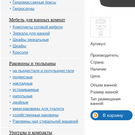
Гидромассажные боксы
Гидросауны
Мебель для ванных комнат
Комплекты готовой мебели
Зеркала для ванной
Шкафы зеркальные
Артикул:
Шкафы
Консоли
Производитель:
Страна:
Раковины и тюльпаны
Наличие:
на пьедестале и полупьедестале
Цена:
подвесные
накладные
Объем ванной:
встраиваемые
Размер ванной:
напольные
Тип размещения
двойные
ванной:
мини-раковины для туалета
хозяйственные раковины
Раковины над стиральной машиной
Унитазы и компакты