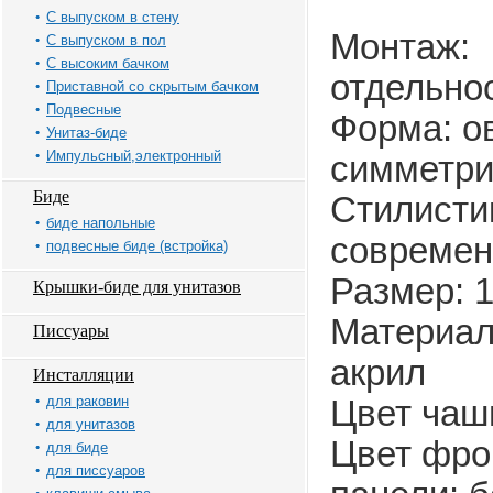
С выпуском в стену
Монтаж:
С выпуском в пол
С высоким бачком
отдельно
Приставной со скрытым бачком
Подвесные
Форма: о
Унитаз-биде
Импульсный,электронный
симметри
Биде
Стилисти
биде напольные
современ
подвесные биде (встройка)
Размер: 
Крышки-биде для унитазов
Материал
Писсуары
акрил
Инсталляции
для раковин
Цвет чаш
для унитазов
Цвет фро
для биде
для писсуаров