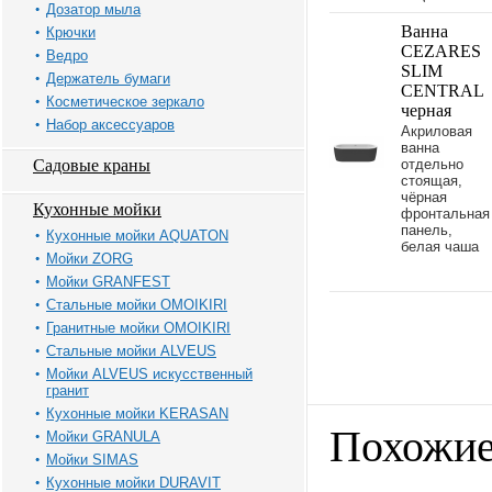
Дозатор мыла
Ванна
Крючки
CEZARES
Ведро
SLIM
Держатель бумаги
CENTRAL
Косметическое зеркало
черная
Набор аксессуаров
Акриловая
ванна
Садовые краны
отдельно
стоящая,
чёрная
Кухонные мойки
фронтальная
панель,
Кухонные мойки AQUATON
белая чаша
Мойки ZORG
Мойки GRANFEST
Стальные мойки OMOIKIRI
Гранитные мойки OMOIKIRI
Стальные мойки ALVEUS
Мойки ALVEUS искусственный
гранит
Кухонные мойки KERASAN
Похожие
Мойки GRANULA
Мойки SIMAS
Кухонные мойки DURAVIT