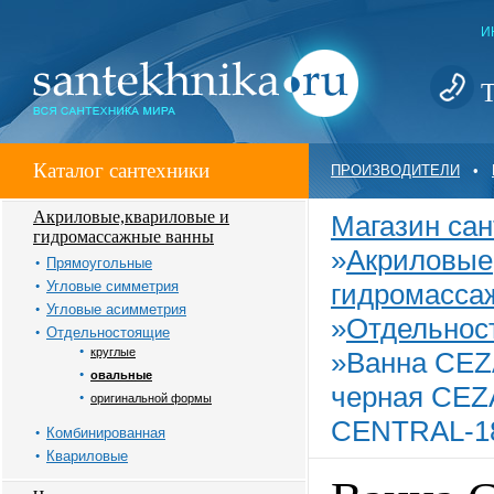
И
Т
Каталог сантехники
ПРОИЗВОДИТЕЛИ
•
Акриловые,квариловые и
Магазин сан
гидромассажные ванны
»
Акриловые
Прямоугольные
Угловые симметрия
гидромасса
Угловые асимметрия
»
Отдельнос
Отдельностоящие
круглые
»
Ванна CE
овальные
черная CEZ
оригинальной формы
CENTRAL-1
Комбинированная
Квариловые