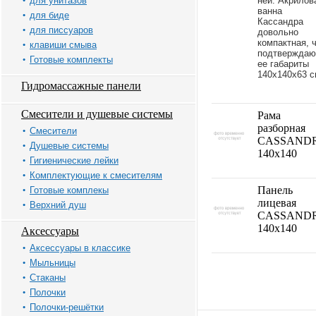
для унитазов
ней. Акрилов
ванна
для биде
Кассандра
для писсуаров
довольно
компактная, 
клавиши смыва
подтверждаю
Готовые комплекты
ее габариты
140x140x63 с
Гидромассажные панели
Смесители и душевые системы
Рама
разборная
Смесители
CASSAND
Душевые системы
140x140
Гигиенические лейки
Комплектующие к смесителям
Панель
Готовые комплекы
лицевая
Верхний душ
CASSAND
140x140
Аксессуары
Аксессуары в классике
Мыльницы
Стаканы
Полочки
Полочки-решётки