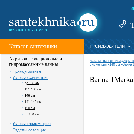
И
Т
Каталог сантехники
ПРОИЗВОДИТЕЛИ
•
Акриловые,квариловые и
Магазин сантехники
»
Акрило
гидромассажные ванны
симметрия
»
140 см
»
Ванна 
Прямоугольные
Угловые симметрия
Ванна 1Mark
до 130 см
131-139 см
140 см
141-149 см
150 см
от 150 см
Угловые асимметрия
Отдельностоящие