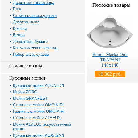
Держатель полотенца
Похожие товары
Ёрш
Стойка с аксессуарами
Дозатор мыла
Крючки
Ведро
Держатель бумаги
Косметическое зеркало
Ванна Marka One
Набор аксессуаров
TRAPANI
140x140
Садовые краны
40 302 руб.
Кухонные мойки
Кухонные мойки AQUATON
Мойки ZORG
Мойки GRANFEST
Стальные мойки OMOIKIRI
Гранитные мойки OMOIKIRI
Стальные мойки ALVEUS
Мойки ALVEUS искусственный
гранит
Кухонные мойки KERASAN