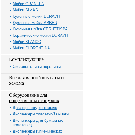
Мойки GRANULA
Мойки SIMAS
Кухонные мойки DURAVIT
Кухонные мойки ABBER
Кухонная мойка CERUTTISPA
Керамические мойки DURAVIT
Мойки BLANCO
Мойки FLORENTINA
Комплектующие
Сифоны, сливы-переливы
Все для ванной комнаты и
хамама
Оборудование для
общественных санузлов
Дозаторы жидкого мыла
Диспенсеры туалетной бумаги
Диспенсеры для бумажных
полотенец
Диспенсеры гигиенических