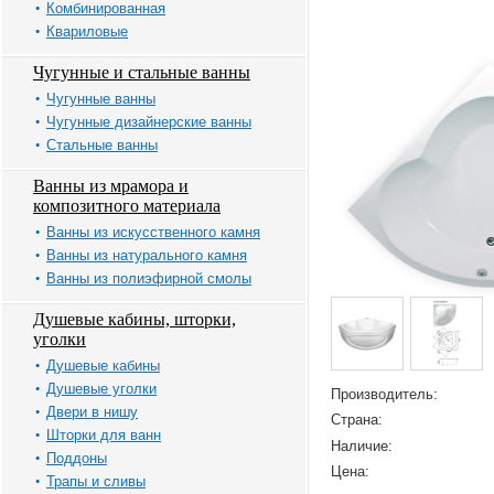
Комбинированная
Квариловые
Чугунные и стальные ванны
Чугунные ванны
Чугунные дизайнерские ванны
Стальные ванны
Ванны из мрамора и
композитного материала
Ванны из искусственного камня
Ванны из натурального камня
Ванны из полиэфирной смолы
Душевые кабины, шторки,
уголки
Душевые кабины
Душевые уголки
Производитель:
Двери в нишу
Страна:
Шторки для ванн
Наличие:
Поддоны
Цена:
Трапы и сливы