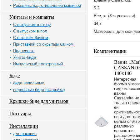
Диаметр слива, см:
Раковины над стиральной машиной
5.2
Вес, кг (без упаковки):
Унитазы и компакты
34,7
С выпуском в стену
С выпуском в пол
Материалы для скачива
С высоким бачком
Приставной со скрытым бачком
Комплектации
Подвесные
Унитаз-биде
Ванна 1Mar
Импульсный,электронный
CASSAND
140x140
Биде
Интересная
биде напольные
форма углов
гидромассаж
подвесные биде (встройка)
ванны
Cassandra не
Крышки-биде для унитазов
только прида
ей
оригинальнос
Писсуары
но и дает ва
целый спектр
Инсталляции
различных
вариантов
для раковин
расположени