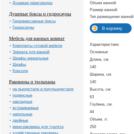
Душевая перегородка
Объем ванной:
Размер ванной:
Душевые боксы и гидросауны
Тип размещения ванной
Гидромассажные боксы
Гидросауны
Мебель для ванных комнат
Характеристики:
Комплекты готовой мебели
Зеркала для ванной
Основные
Шкафы зеркальные
Длина, см:
Шкафы
140
Консоли
Ширина, см:
Раковины и тюльпаны
140
на пьедестале и полупьедестале
Высота, см:
подвесные
63
накладные
Глубина, см:
встраиваемые
44
напольные
Объем, л:
двойные
мини-раковины для туалета
250
хозяйственные раковины