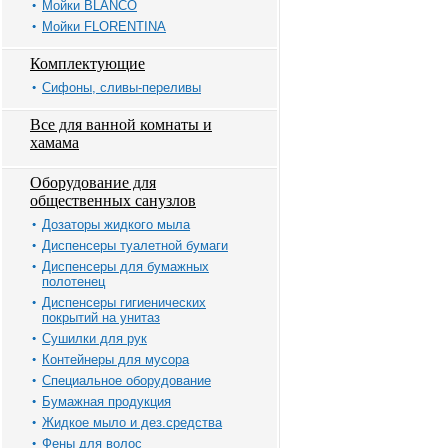
Мойки BLANCO
Мойки FLORENTINA
Комплектующие
Сифоны, сливы-переливы
Все для ванной комнаты и
хамама
Оборудование для
общественных санузлов
Дозаторы жидкого мыла
Диспенсеры туалетной бумаги
Диспенсеры для бумажных
полотенец
Диспенсеры гигиенических
покрытий на унитаз
Сушилки для рук
Контейнеры для мусора
Специальное оборудование
Бумажная продукция
Жидкое мыло и дез.средства
Фены для волос