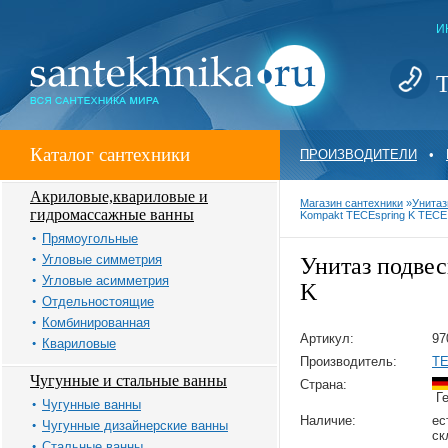
И
Т
Каталог сантехники
ПРОИЗВОДИТЕЛИ
•
Акриловые,квариловые и
Магазин сантехники
»
Унитаз
гидромассажные ванны
Kompakt TECEspring K TECE
Прямоугольные
Угловые симметрия
Унитаз подве
Угловые асимметрия
K
Отдельностоящие
Комбинированная
Артикул:
97
Квариловые
Производитель:
T
Чугунные и стальные ванны
Страна:
Ге
Чугунные ванны
Наличие:
ес
Чугунные дизайнерские ванны
ск
Стальные ванны