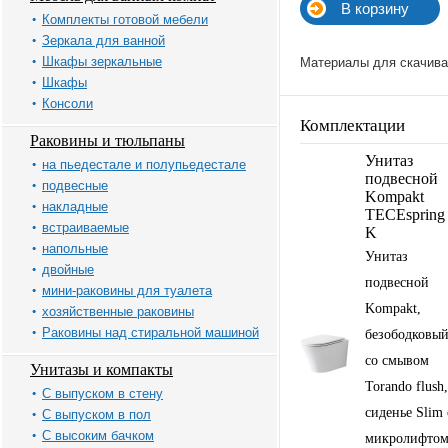
Комплекты готовой мебели
Зеркала для ванной
Шкафы зеркальные
Материалы для скачива
Шкафы
Консоли
Комплектации
Раковины и тюльпаны
Унитаз
на пьедестале и полупьедестале
подвесной
подвесные
Kompakt
накладные
TECEspring
встраиваемые
K
напольные
Унитаз
двойные
подвесной
мини-раковины для туалета
Kompakt,
хозяйственные раковины
Раковины над стиральной машиной
безободковый
со смывом
Унитазы и компакты
Torando flush,
С выпуском в стену
сиденье Slim 
С выпуском в пол
С высоким бачком
микролифто