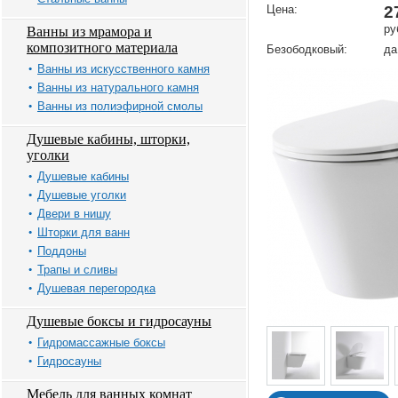
Цена:
2
ру
Ванны из мрамора и
композитного материала
Безободковый:
да
Ванны из искусственного камня
Ванны из натурального камня
Ванны из полиэфирной смолы
Душевые кабины, шторки,
уголки
Душевые кабины
Душевые уголки
Двери в нишу
Шторки для ванн
Поддоны
Трапы и сливы
Душевая перегородка
Душевые боксы и гидросауны
Гидромассажные боксы
Гидросауны
Мебель для ванных комнат