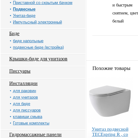
Приставной со скрытым бачком
и быстрым
Подвесные
снятием, цвет
Унитаз-биде
белый
Импульсный,электронный
Биде
биде напольные
подвесные биде (встройка)
Крышки-биде для унитазов
Похожие товары
Писсуары
Инсталляции
для раковин
для унитазов
для биде
для писсуаров
клавиши смыва
Готовые комплекты
Унитаз подвесной
Гидромассажные панели
TECEspring R , со