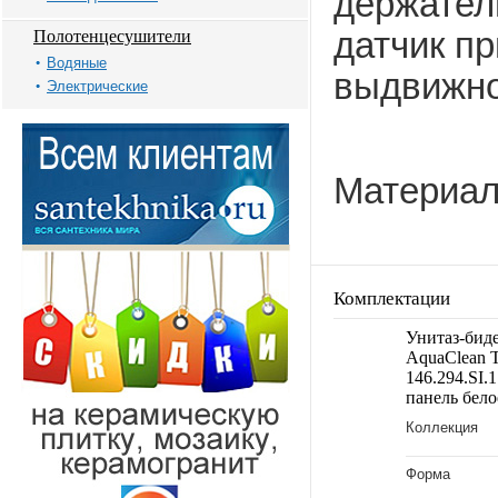
держател
датчик пр
Полотенцесушители
Водяные
выдвижно
Электрические
Материал
Комплектации
Унитаз-биде
AquaClean 
146.294.SI.
панель бело
Коллекция
Форма