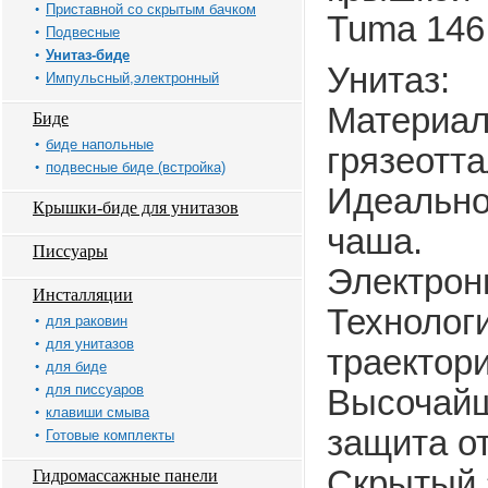
Приставной со скрытым бачком
Tuma 146.
Подвесные
Унитаз-биде
Унитаз:
Импульсный,электронный
Материал
Биде
биде напольные
грязеотт
подвесные биде (встройка)
Идеально
Крышки-биде для унитазов
чаша.
Писсуары
Электрон
Инсталляции
Технолог
для раковин
для унитазов
траектори
для биде
для писсуаров
Высочайш
клавиши смыва
защита о
Готовые комплекты
Скрытый 
Гидромассажные панели