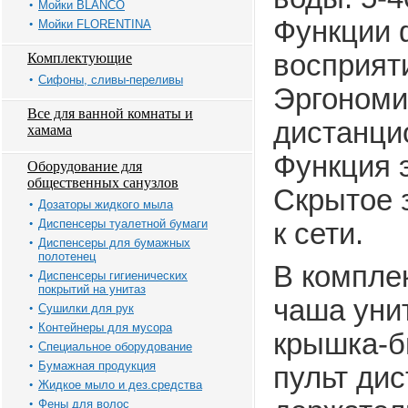
Мойки BLANCO
Функции 
Мойки FLORENTINA
восприят
Комплектующие
Сифоны, сливы-переливы
Эргономи
Все для ванной комнаты и
дистанци
хамама
Функция 
Оборудование для
общественных санузлов
Скрытое 
Дозаторы жидкого мыла
Диспенсеры туалетной бумаги
к сети.
Диспенсеры для бумажных
полотенец
В комплек
Диспенсеры гигиенических
покрытий на унитаз
чаша уни
Сушилки для рук
Контейнеры для мусора
крышка-б
Специальное оборудование
Бумажная продукция
пульт ди
Жидкое мыло и дез.средства
Фены для волос