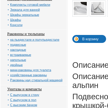
Комплекты готовой мебели
Зеркала для ванной
Шкафы зеркальные
Шкафы
Консоли
Раковины и тюльпаны
на пьедестале и полупьедестале
подвесные
накладные
встраиваемые
напольные
Описани
двойные
мини-раковины для туалета
Описание
хозяйственные раковины
Раковины над стиральной машиной
альпин
Унитазы и компакты
Подвесно
С выпуском в стену
С выпуском в пол
крышкой-
С высоким бачком