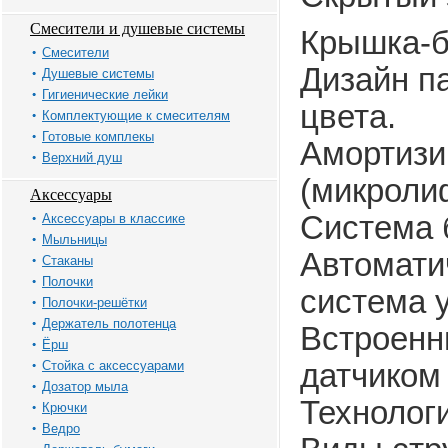
Смесители и душевые системы
Крышка-б
Смесители
Дизайн па
Душевые системы
Гигиенические лейки
цвета.
Комплектующие к смесителям
Готовые комплекы
Амортизи
Верхний душ
(микроли
Аксессуары
Система 
Аксессуары в классике
Мыльницы
Автомати
Стаканы
Полочки
система 
Полочки-решётки
Держатель полотенца
Встроенн
Ёрш
Стойка с аксессуарами
датчиком
Дозатор мыла
Технолог
Крючки
Ведро