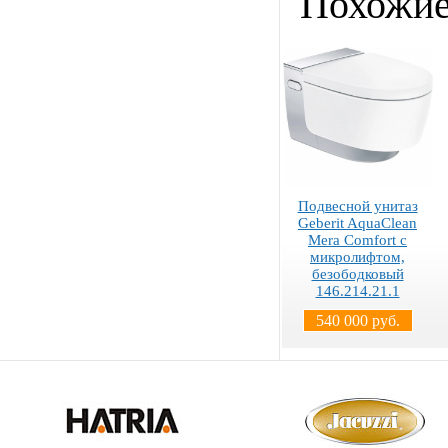
Похожие
Подвесной унитаз
Geberit AquaClean
Mera Comfort с
микролифтом,
безободковый
146.214.21.1
540 000 руб.