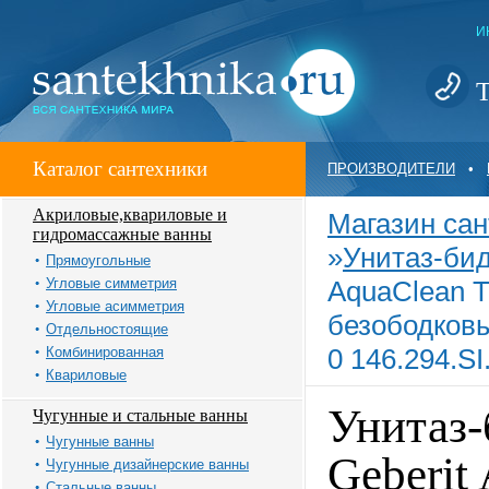
И
Т
Каталог сантехники
ПРОИЗВОДИТЕЛИ
•
Акриловые,квариловые и
Магазин сан
гидромассажные ванны
»
Унитаз-би
Прямоугольные
Угловые симметрия
AquaClean T
Угловые асимметрия
безободков
Отдельностоящие
0 146.294.SI
Комбинированная
Квариловые
Унитаз-
Чугунные и стальные ванны
Чугунные ванны
Geberit
Чугунные дизайнерские ванны
Стальные ванны