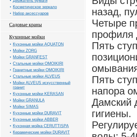
Виды стр
Держатель бумаги
Косметическое зеркало
назад, п
Набор аксессуаров
Четыре п
Садовые краны
профиля 
Кухонные мойки
Пять сту
Кухонные мойки AQUATON
Мойки ZORG
позицион
Мойки GRANFEST
Стальные мойки OMOIKIRI
омывания
Гранитные мойки OMOIKIRI
Стальные мойки ALVEUS
Пять сту
Мойки ALVEUS искусственный
гранит
напора о
Кухонные мойки KERASAN
Дамский 
Мойки GRANULA
Мойки SIMAS
гигиены.
Кухонные мойки DURAVIT
Кухонные мойки ABBER
Регулиру
Кухонная мойка CERUTTISPA
Керамические мойки DURAVIT
воды: 5-4