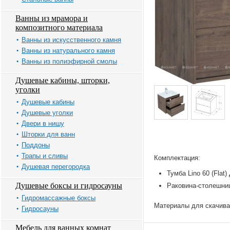
Ванны из мрамора и
композитного материала
Ванны из искусственного камня
Ванны из натурального камня
Ванны из полиэфирной смолы
Душевые кабины, шторки,
уголки
Душевые кабины
Душевые уголки
Двери в нишу
Шторки для ванн
Поддоны
Трапы и сливы
Комплектация:
Душевая перегородка
Тумба Lino 60 (Flat
Душевые боксы и гидросауны
Раковина-столешниц
Гидромассажные боксы
Материалы для скачива
Гидросауны
Мебель для ванных комнат