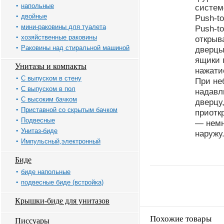
напольные
систем
двойные
Push-t
мини-раковины для туалета
Push-t
хозяйственные раковины
открыв
Раковины над стиральной машиной
дверцы
ящики 
Унитазы и компакты
нажати
С выпуском в стену
При н
С выпуском в пол
надавл
С высоким бачком
дверцу
Приставной со скрытым бачком
приотк
Подвесные
— немн
Унитаз-биде
наружу
Импульсный,электронный
Биде
биде напольные
подвесные биде (встройка)
Крышки-биде для унитазов
Похожие товары
Писсуары