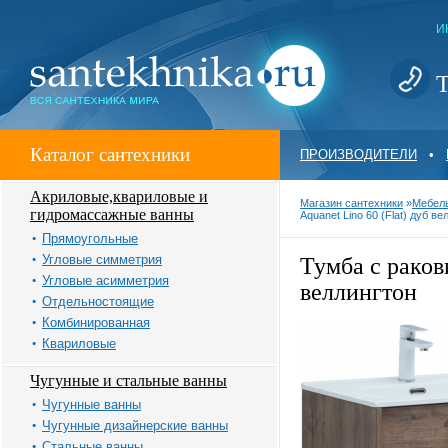
И
Т
Каталог сантехники
ПРОИЗВОДИТЕЛИ
•
Акриловые,квариловые и
Магазин сантехники
»
Мебель
гидромассажные ванны
Aquanet Lino 60 (Flat) дуб 
Прямоугольные
Угловые симметрия
Тумба с раков
Угловые асимметрия
веллингтон
Отдельностоящие
Комбинированная
Квариловые
Чугунные и стальные ванны
Чугунные ванны
Чугунные дизайнерские ванны
Стальные ванны