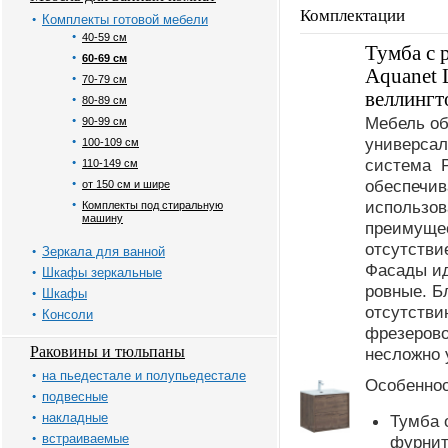
Комплектации
Комплекты готовой мебели
40-59 см
Тумба с 
60-69 см
Aquanet L
70-79 см
веллингт
80-89 см
Мебель об
90-99 см
универсал
100-109 см
система P
110-149 см
обеспечив
от 150 см и шире
использов
Комплекты под стиральную
машину
преимуще
отсутстви
Зеркала для ванной
Фасады ид
Шкафы зеркальные
ровные. Б
Шкафы
отсутстви
Консоли
фрезеров
Раковины и тюльпаны
несложно 
на пьедестале и полупьедестале
Особеннос
подвесные
накладные
Тумба 
встраиваемые
фурнит