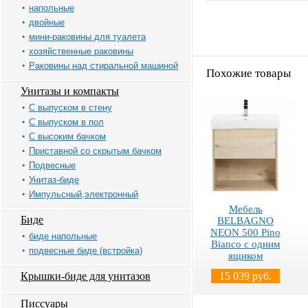
напольные
двойные
мини-раковины для туалета
хозяйственные раковины
Раковины над стиральной машиной
Похожие товары
Унитазы и компакты
С выпуском в стену
С выпуском в пол
С высоким бачком
Приставной со скрытым бачком
Подвесные
Унитаз-биде
Импульсный,электронный
Мебель
Биде
BELBAGNO
NEON 500 Pino
биде напольные
Bianco с одним
подвесные биде (встройка)
ящиком
Крышки-биде для унитазов
15 039 руб.
Писсуары