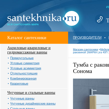
И
Т
Каталог сантехники
ПРОИЗВОДИТЕЛИ
•
Акриловые,квариловые и
Магазин сантехники
»
Мебель
гидромассажные ванны
раковиной 1МАРКА Lira 40П 
Прямоугольные
Угловые симметрия
Тумба с рако
Угловые асимметрия
Сонома
Отдельностоящие
Комбинированная
Квариловые
Чугунные и стальные ванны
Чугунные ванны
Чугунные дизайнерские ванны
Стальные ванны