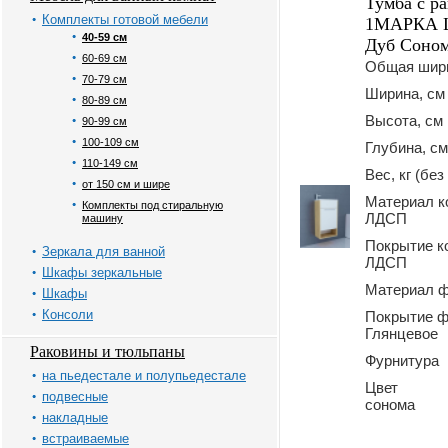
Тумба с р
Комплекты готовой мебели
1МАРКА Li
40-59 см
Дуб Соно
60-69 см
Общая шир
70-79 см
Ширина
80-89 см
Высота
90-99 см
100-109 см
Глубина
110-149 см
Вес, кг (без
от 150 см и шире
Материал к
Комплекты под стиральную
ЛДСП
машину
Покрытие к
Зеркала для ванной
ЛДСП
Шкафы зеркальные
Материал 
Шкафы
Консоли
Покрытие 
Глянцевое
Раковины и тюльпаны
Фурниту
на пьедестале и полупьедестале
Цвет
подвесные
сонома
накладные
встраиваемые