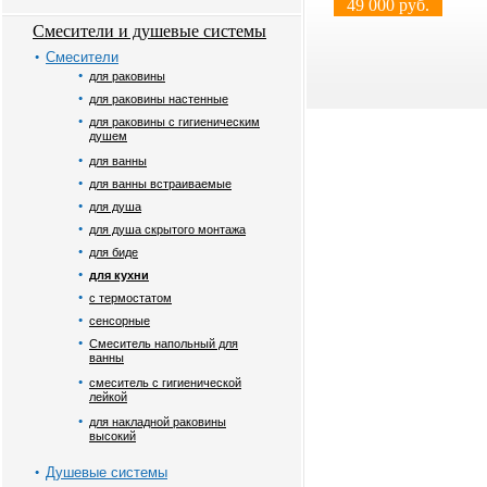
49 000 руб.
Смесители и душевые системы
Смесители
для раковины
для раковины настенные
для раковины с гигиеническим
душем
для ванны
для ванны встраиваемые
для душа
для душа скрытого монтажа
для биде
для кухни
с термостатом
сенсорные
Смеситель напольный для
ванны
смеситель с гигиенической
лейкой
для накладной раковины
высокий
Душевые системы