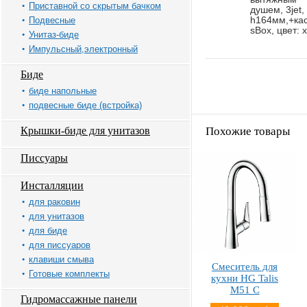
Приставной со скрытым бачком
душем, 3jet,
Подвесные
h164мм,+кас
sBox, цвет: 
Унитаз-биде
Импульсный,электронный
Биде
биде напольные
подвесные биде (встройка)
Крышки-биде для унитазов
Похожие товары
Писсуары
Инсталляции
для раковин
для унитазов
для биде
для писсуаров
клавиши смыва
Смеситель для
Готовые комплекты
кухни HG Talis
M51 С
Гидромассажные панели