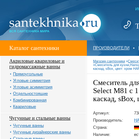
И
Т
Каталог сантехники
ПРОИЗВОДИТЕЛИ
•
Акриловые,квариловые и
Магазин сантехники
»
Смеси
»
Смеситель для кухни,Hansgr
гидромассажные ванны
каскад, sBox, цвет: хром 
Прямоугольные
Угловые симметрия
Смеситель дл
Угловые асимметрия
Select M81 с 1
Отдельностоящие
каскад, sBox, 
Комбинированная
Квариловые
Артикул:
73
Чугунные и стальные ванны
Производитель:
H
Чугунные ванны
Страна:
Чугунные дизайнерские ванны
Наличие:
ес
Стальные ванны