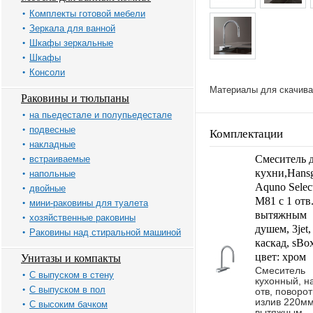
Комплекты готовой мебели
Зеркала для ванной
Шкафы зеркальные
Шкафы
Консоли
Материалы для скачива
Раковины и тюльпаны
на пьедестале и полупьедестале
подвесные
Комплектации
накладные
Смеситель 
встраиваемые
кухни,Hans
напольные
Aquno Selec
двойные
M81 с 1 отв.
мини-раковины для туалета
вытяжным
хозяйственные раковины
душем, 3jet,
Раковины над стиральной машиной
каскад, sBo
цвет: хром
Унитазы и компакты
Смеситель
С выпуском в стену
кухонный, н
С выпуском в пол
отв, поворо
излив 220мм
С высоким бачком
вытяжным