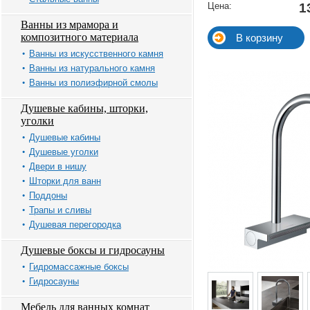
Цена:
1
Ванны из мрамора и
композитного материала
Ванны из искусственного камня
Ванны из натурального камня
Ванны из полиэфирной смолы
Душевые кабины, шторки,
уголки
Душевые кабины
Душевые уголки
Двери в нишу
Шторки для ванн
Поддоны
Трапы и сливы
Душевая перегородка
Душевые боксы и гидросауны
Гидромассажные боксы
Гидросауны
Мебель для ванных комнат