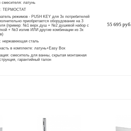
 смесителя: латунь
ж: ТЕРМОСТАТ
атель режимов - PUSH KEY для 3х потребителей
полнительно приобретается оборудование на 3
55 695 руб
еля (пример: №1 верх.душ + №2 душевой набор с
ткой + №3 излив ИЛИ другие комбинации из 3х
в)
: нержавеющая сталь
часть в комплекте: латунь+Easy Box
ация: смеситель для ванны, скрытая монтажная
нструкция, гарантийный талон