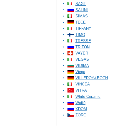
SAGT
SALINI
SIMAS
TECE
TIFFANY
TIMO
TRESSE
TRITON
VAYER
VEGAS
VIDIMA
Viega
VILLEROY&BOCH
VINCEA
VITRA
White Ceramic
Wottē
XDOM
ZORG