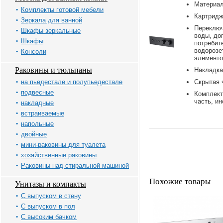
Материал
Комплекты готовой мебели
Картрид
Зеркала для ванной
Переключ
Шкафы зеркальные
воды, до
Шкафы
потребит
водорозе
Консоли
элементо
Раковины и тюльпаны
Накладка
на пьедестале и полупьедестале
Скрытая 
подвесные
Комплект
часть, и
накладные
встраиваемые
напольные
двойные
мини-раковины для туалета
хозяйственные раковины
Раковины над стиральной машиной
Похожие товары
Унитазы и компакты
С выпуском в стену
С выпуском в пол
С высоким бачком