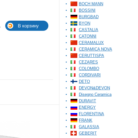
BOCH MANN
BOSSINI
BURGBAD
BYON
.
CASTALIA
CATONNI
CERAMALUX
CERAMICA NOVA
CERUTTISPA
CEZARES
COLOMBO
CORDIVARI
DETO
DEVON&DEVON
Disegno Ceramica
DURAVIT
ENERGY
FLORENTINA
FRANK
GALASSIA
GEBERIT