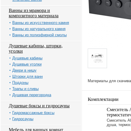
Ванны из мрамора и
композитного материала
Ванны из искусственного камня
Ванны из натурального камня
Ванны из полиэфирной смолы
Душевые кабины, шторки,
уголки
Душевые кабины
Душевые уголки
Двери в нишу
Шторки для ванн
Материалы для скачива
Поддоны
Трапы и сливы
Душевая перегородка
Комплектации
Душевые боксы и гидросауны
Смеситель A
Гидромассажные боксы
термостатич
Гидросауны
Смеситель All
душа
,
термос
Мебель для ванных комнат