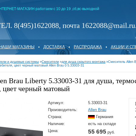
НТЕРНЕТ-МАГАЗИН работаем с 10 до 19 ,сб,вс-выходной
ЕЛ. 8(495)1622088, почта 1622088@mail.ru
НАШИ МАГАЗИНЫ
•
ДОСТАВКА
•
РАСПРОДАЖА
•
АКЦИИ И С
тели и душевые системы
»
Смесители
»
для душа скрытого монтажа
»
Смеситель Allen B
ебителя, цвет черный матовый Allen Brau 0 5.33003-31
en Brau Liberty 5.33003-31 для душа, термо
, цвет черный матовый
Артикул:
5.33003-31
Производитель:
Allen Brau
Страна:
Германия
Наличие:
есть на складе
Цена:
55 695
руб.