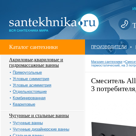
И
Т
Каталог сантехники
ПРОИЗВОДИТЕЛИ
•
Акриловые,квариловые и
Магазин сантехники
»
Смеси
гидромассажные ванны
термостатический, на 3 потр
Прямоугольные
Угловые симметрия
Смеситель All
Угловые асимметрия
3 потребителя
Отдельностоящие
Комбинированная
Квариловые
Чугунные и стальные ванны
Чугунные ванны
Чугунные дизайнерские ванны
Стальные ванны