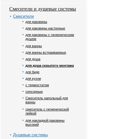
Смесители и душевые системы
Смесители
для раковины
для раковины настенные
для раковины с гигиеническим
душем
для ванны
для ванны встраиваемые
для душа
для душа скрытого монтажа
для биде
для кухни
с термостатом
сенсорные
Смеситель напольный для
ванны
смеситель с гигиенической
лейкой
для накладной раковины
высокий
Душевые системы