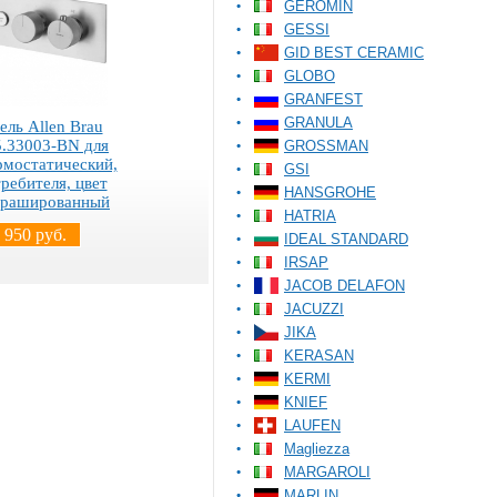
GEROMIN
GESSI
GID BEST CERAMIC
GLOBO
GRANFEST
GRANULA
ель Allen Brau
 5.33003-BN для
GROSSMAN
рмостатический,
GSI
требителя, цвет
HANSGROHE
брашированный
HATRIA
 950 руб.
IDEAL STANDARD
IRSAP
JACOB DELAFON
JACUZZI
JIKA
KERASAN
KERMI
KNIEF
LAUFEN
Magliezza
MARGAROLI
MARLIN