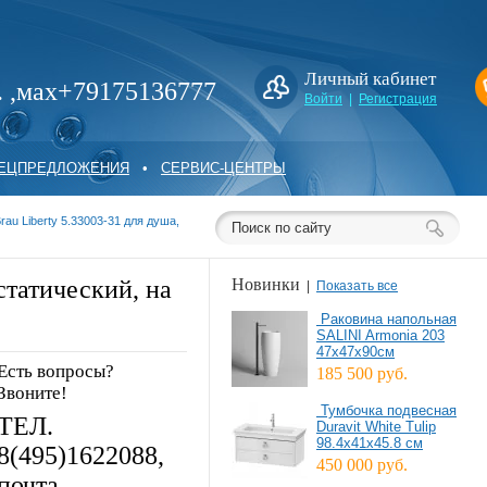
Личный кабинет
. ,мах+79175136777
Войти
|
Регистрация
ПЕЦПРЕДЛОЖЕНИЯ
•
СЕРВИС-ЦЕНТРЫ
rau Liberty 5.33003-31 для душа,
статический, на
Новинки
|
Показать все
Раковина напольная
SALINI Armonia 203
47х47х90cм
Есть вопросы?
185 500 руб.
Звоните!
Тумбочка подвесная
ТЕЛ.
Duravit White Tulip
98.4x41x45.8 см
8(495)1622088,
450 000 руб.
почта