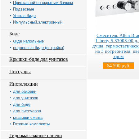
Приставной со скрытым бачком
Подвесные
Унитаз-биде
Импульсный,электронный
Биде
Смеситель Allen Bra
Liberty 5.33003-00 д
биде напольные
душа, термостатическ
подвесные биде (встройка)
на 3 потребителя, цв
хром
Крышки-биде для унитазов
64 590 руб.
Писсуары
Инсталляции
для раковин
для унитазов
для биде
для писсуаров
клавиши смыва
Готовые комплекты
Гидромассажные панели