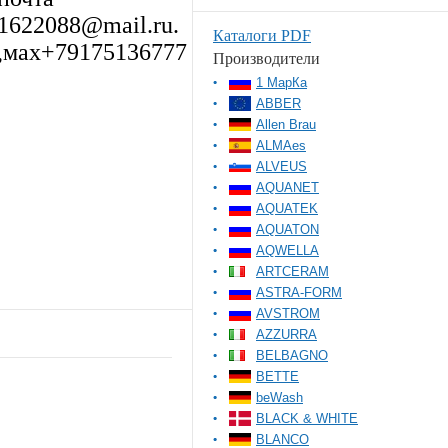
1622088@mail.ru.
Каталоги PDF
,мах+79175136777
Производители
1 МарКа
ABBER
Allen Brau
ALMAes
ALVEUS
AQUANET
AQUATEK
AQUATON
AQWELLA
ARTCERAM
ASTRA-FORM
AVSTROM
AZZURRA
BELBAGNO
BETTE
beWash
BLACK & WHITE
BLANCO