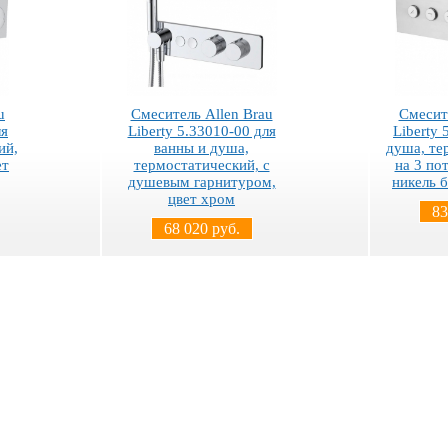
u
Смеситель Allen Brau
Смесит
ля
Liberty 5.33010-00 для
Liberty
ий,
ванны и душа,
душа, те
ет
термостатический, с
на 3 по
душевым гарнитуром,
никель 
цвет хром
83
68 020 руб.