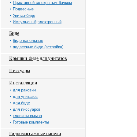
Приставной со скрытым бачком
Подвесные
Унитаз-биде
Импульсный,электронный
Биде
биде напольные
подвесные биде (встройка)
Крышки-биде для унитазов
Писсуары
Инсталляции
для раковин
для унитазов
для биде
для писсуаров
клавиши смыва
Готовые комплекты
Гидромассажные панели