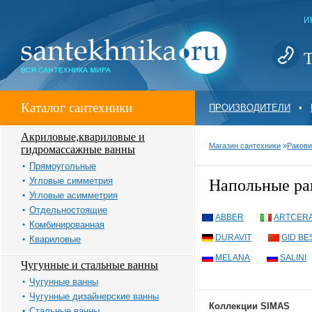
И
Т
Каталог сантехники
ПРОИЗВОДИТЕЛИ
•
Акриловые,квариловые и
Магазин сантехники
»
Ракови
гидромассажные ванны
Прямоугольные
Угловые симметрия
Напольные р
Угловые асимметрия
Отдельностоящие
ABBER
ARTCER
Комбинированная
DURAVIT
GID BE
Квариловые
MELANA
SALINI
Чугунные и стальные ванны
Чугунные ванны
Чугунные дизайнерские ванны
Коллекции SIMAS
Стальные ванны