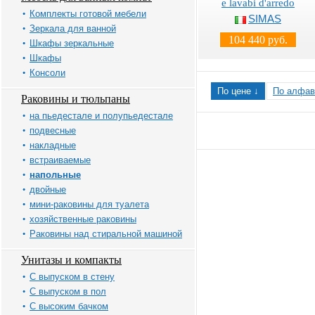
e lavabi d'arredo
Комплекты готовой мебели
SIMAS
Зеркала для ванной
104 440 руб.
Шкафы зеркальные
Шкафы
Консоли
По цене ↓
По алфав
Раковины и тюльпаны
на пьедестале и полупьедестале
подвесные
накладные
встраиваемые
напольные
двойные
мини-раковины для туалета
хозяйственные раковины
Раковины над стиральной машиной
Унитазы и компакты
С выпуском в стену
С выпуском в пол
С высоким бачком