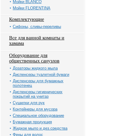
Мойки BLANCO
Мойки FLORENTINA
Комплектующие
Сифоны, сливы-переливы
Все для ванной комнаты и
хамама
Оборудование для
общественных санузлов
Дозаторы жидкого мыла
Диспенсеры туалетной бумаги
Диспенсеры для бумажных
полотенец
Диспенсеры гигиенических
покрытий на унитаз
Сушилки для рук
Контейнеры для мусора
Специальное оборудование
Бумажная продукция
Жидкое мыло и дез.средства
Фены для волос