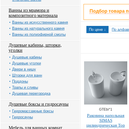
Ванны из мрамора и
Подбор товара 
композитного материала
Ванны из искусственного камня
Ванны из натурального камня
По цене ↓
По алфав
Ванны из полиэфирной смолы
Душевые кабины, шторки,
уголки
Душевые кабины
Душевые уголки
Двери в нишу
Шторки для ванн
Поддоны
Трапы и сливы
Душевая перегородка
Душевые боксы и гидросауны
GTEbi*1
Гидромассажные боксы
Раковина напольная
Гидросауны
SIMAS
цилиндрическая Top
Мебель для ванных комнат