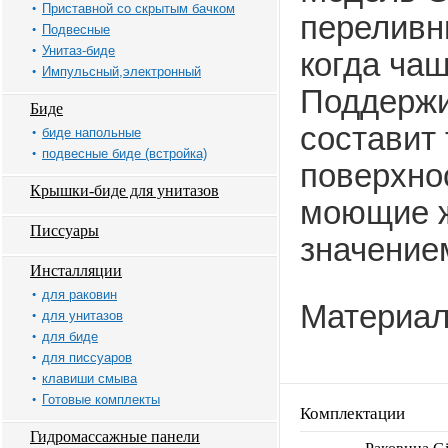
Приставной со скрытым бачком
переливн
Подвесные
Унитаз-биде
когда чаш
Импульсный,электронный
Поддержи
Биде
составит
биде напольные
подвесные биде (встройка)
поверхно
Крышки-биде для унитазов
моющие ж
Писсуары
значение
Инсталляции
для раковин
Материал
для унитазов
для биде
для писсуаров
клавиши смыва
Готовые комплекты
Комплектации
Гидромассажные панели