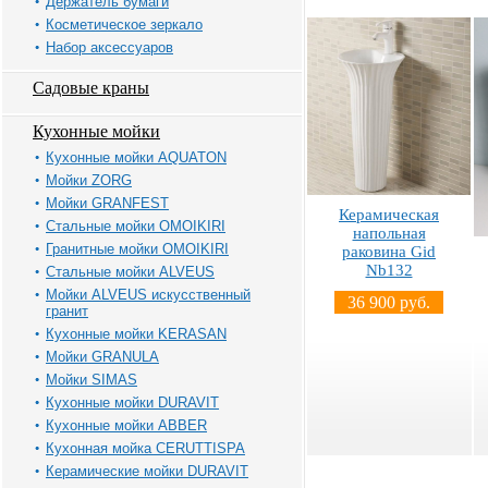
Держатель бумаги
Косметическое зеркало
Набор аксессуаров
Садовые краны
Кухонные мойки
Кухонные мойки AQUATON
Мойки ZORG
Мойки GRANFEST
Керамическая
Стальные мойки OMOIKIRI
напольная
Гранитные мойки OMOIKIRI
раковина Gid
Nb132
Стальные мойки ALVEUS
Мойки ALVEUS искусственный
36 900 руб.
гранит
Кухонные мойки KERASAN
Мойки GRANULA
Мойки SIMAS
Кухонные мойки DURAVIT
Кухонные мойки ABBER
Кухонная мойка CERUTTISPA
Керамические мойки DURAVIT