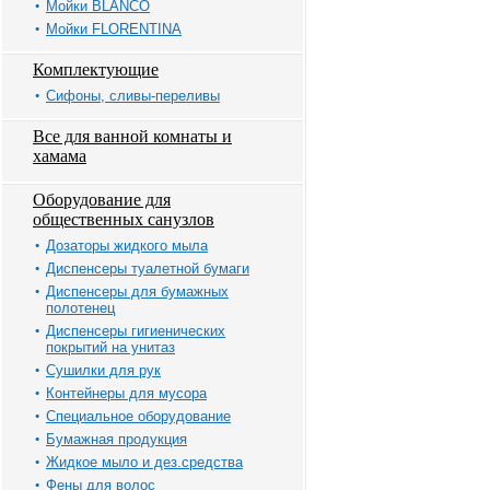
Мойки BLANCO
Мойки FLORENTINA
Комплектующие
Сифоны, сливы-переливы
Все для ванной комнаты и
хамама
Оборудование для
общественных санузлов
Дозаторы жидкого мыла
Диспенсеры туалетной бумаги
Диспенсеры для бумажных
полотенец
Диспенсеры гигиенических
покрытий на унитаз
Сушилки для рук
Контейнеры для мусора
Специальное оборудование
Бумажная продукция
Жидкое мыло и дез.средства
Фены для волос