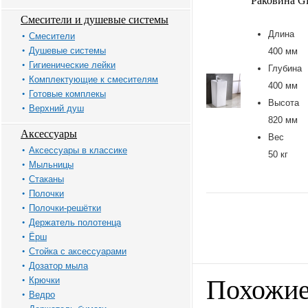
Раковина G
Смесители и душевые системы
Длина
Смесители
Душевые системы
400 мм
Гигиенические лейки
Глубина
Комплектующие к смесителям
400 мм
Готовые комплекы
Высота
Верхний душ
820 мм
Аксессуары
Вес
Аксессуары в классике
50 кг
Мыльницы
Стаканы
Полочки
Полочки-решётки
Держатель полотенца
Ёрш
Стойка с аксессуарами
Дозатор мыла
Крючки
Похожие
Ведро