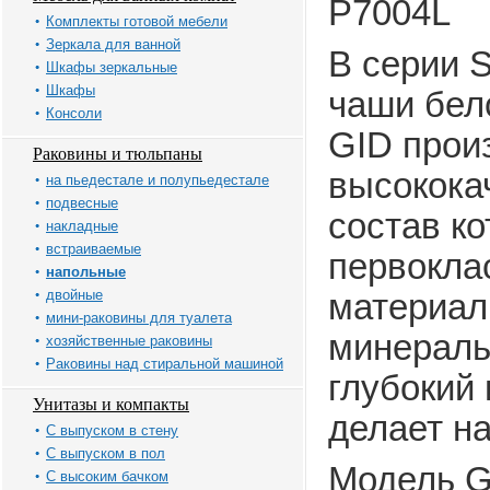
P7004L
Комплекты готовой мебели
Зеркала для ванной
В серии 
Шкафы зеркальные
Шкафы
чаши бело
Консоли
GID прои
Раковины и тюльпаны
высокока
на пьедестале и полупьедестале
подвесные
состав к
накладные
встраиваемые
первокла
напольные
двойные
материал
мини-раковины для туалета
минераль
хозяйственные раковины
Раковины над стиральной машиной
глубокий
Унитазы и компакты
делает н
С выпуском в стену
С выпуском в пол
Модель G
С высоким бачком