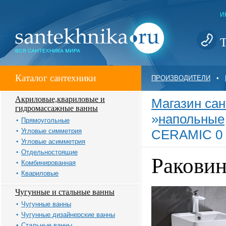
И
Т
Каталог сантехники
ПРОИЗВОДИТЕЛИ
•
Акриловые,квариловые и
Магазин сан
гидромассажные ванны
»
напольные
Прямоугольные
Угловые симметрия
CERAMIC 0 
Угловые асимметрия
Отдельностоящие
Раковин
Комбинированная
Квариловые
Чугунные и стальные ванны
Чугунные ванны
Чугунные дизайнерские ванны
Стальные ванны