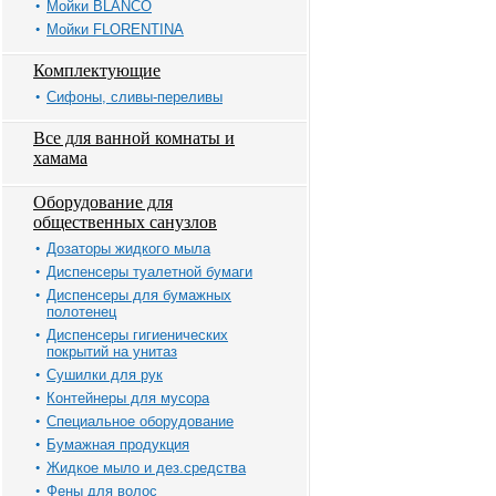
Мойки BLANCO
Мойки FLORENTINA
Комплектующие
Сифоны, сливы-переливы
Все для ванной комнаты и
хамама
Оборудование для
общественных санузлов
Дозаторы жидкого мыла
Диспенсеры туалетной бумаги
Диспенсеры для бумажных
полотенец
Диспенсеры гигиенических
покрытий на унитаз
Сушилки для рук
Контейнеры для мусора
Специальное оборудование
Бумажная продукция
Жидкое мыло и дез.средства
Фены для волос