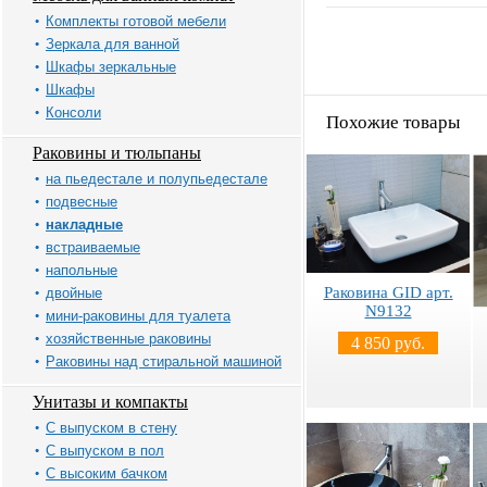
Комплекты готовой мебели
Зеркала для ванной
Шкафы зеркальные
Шкафы
Консоли
Похожие товары
Раковины и тюльпаны
на пьедестале и полупьедестале
подвесные
накладные
встраиваемые
напольные
Раковина GID арт.
двойные
N9132
мини-раковины для туалета
хозяйственные раковины
4 850 руб.
Раковины над стиральной машиной
Унитазы и компакты
С выпуском в стену
С выпуском в пол
С высоким бачком