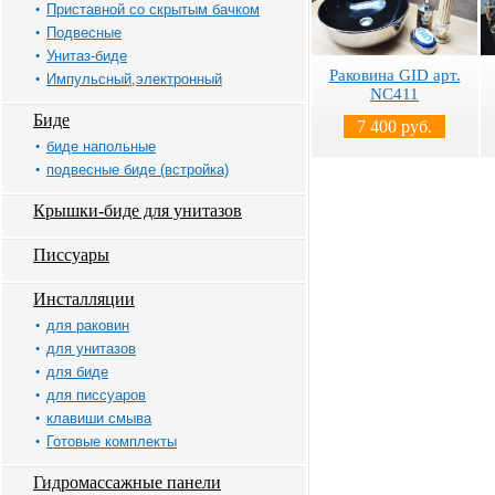
Приставной со скрытым бачком
Подвесные
Унитаз-биде
Раковина GID арт.
Импульсный,электронный
NC411
Биде
7 400 руб.
биде напольные
подвесные биде (встройка)
Крышки-биде для унитазов
Писсуары
Инсталляции
для раковин
для унитазов
для биде
для писсуаров
клавиши смыва
Готовые комплекты
Гидромассажные панели