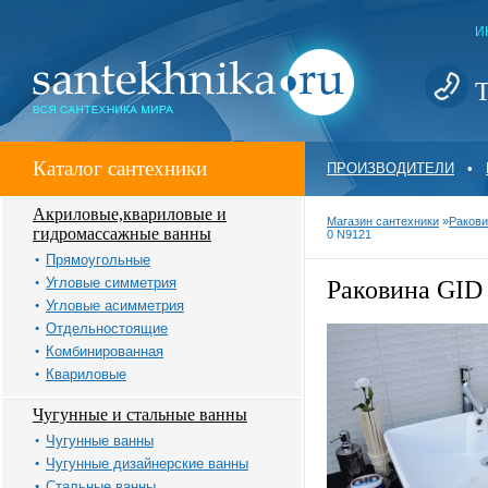
И
Т
Каталог сантехники
ПРОИЗВОДИТЕЛИ
•
Акриловые,квариловые и
Магазин сантехники
»
Ракови
гидромассажные ванны
0 N9121
Прямоугольные
Угловые симметрия
Раковина GID 
Угловые асимметрия
Отдельностоящие
Комбинированная
Квариловые
Чугунные и стальные ванны
Чугунные ванны
Чугунные дизайнерские ванны
Стальные ванны