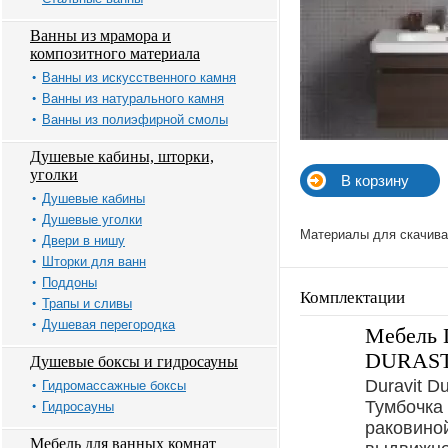
Ванны из мрамора и
композитного материала
Ванны из искусственного камня
Ванны из натурального камня
Ванны из полиэфирной смолы
Душевые кабины, шторки,
уголки
Душевые кабины
Душевые уголки
Материалы для скачива
Двери в нишу
Шторки для ванн
Поддоны
Комплектации
Трапы и сливы
Душевая перегородка
Мебель
DURAST
Душевые боксы и гидросауны
Duravit D
Гидромассажные боксы
Тумбочка
Гидросауны
раковиной
Мебель для ванных комнат