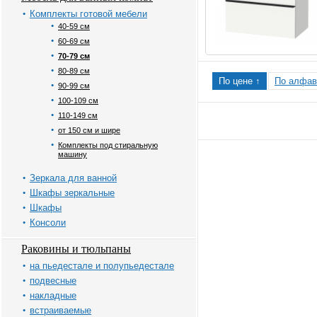
Комплекты готовой мебели
40-59 см
60-69 см
70-79 см
80-89 см
По цене ↑
По алфав
90-99 см
100-109 см
110-149 см
от 150 см и шире
Комплекты под стиральную
машину
Зеркала для ванной
Шкафы зеркальные
Шкафы
Консоли
Раковины и тюльпаны
на пьедестале и полупьедестале
подвесные
накладные
встраиваемые