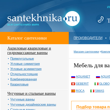
И
Т
Каталог сантехники
ПРОИЗВОДИТЕЛИ
•
Акриловые,квариловые и
Магазин сантехники
»
Компле
гидромассажные ванны
Прямоугольные
Угловые симметрия
Мебель для ва
Угловые асимметрия
Отдельностоящие
AQUANET
AQUA
Комбинированная
GEBERIT
GLOBO
Квариловые
ROCA
SIMAS
Чугунные и стальные ванны
Чугунные ванны
Чугунные дизайнерские ванны
Подбор товара 
Стальные ванны