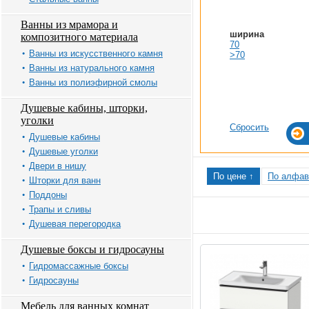
Ванны из мрамора и
ширина
композитного материала
70
Ванны из искусственного камня
>70
Ванны из натурального камня
Ванны из полиэфирной смолы
Душевые кабины, шторки,
уголки
Сбросить
Душевые кабины
Душевые уголки
Двери в нишу
По цене ↑
По алфав
Шторки для ванн
Поддоны
Трапы и сливы
Душевая перегородка
Душевые боксы и гидросауны
Гидромассажные боксы
Гидросауны
Мебель для ванных комнат