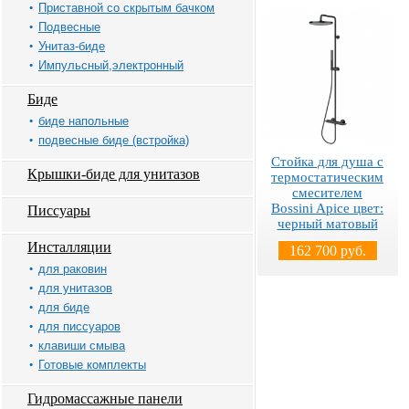
Приставной со скрытым бачком
Подвесные
Унитаз-биде
Импульсный,электронный
Биде
биде напольные
подвесные биде (встройка)
Стойка для душа с
Крышки-биде для унитазов
термостатическим
смесителем
Bossini Apice цвет:
Писсуары
черный матовый
Инсталляции
162 700 руб.
для раковин
для унитазов
для биде
для писсуаров
клавиши смыва
Готовые комплекты
Гидромассажные панели