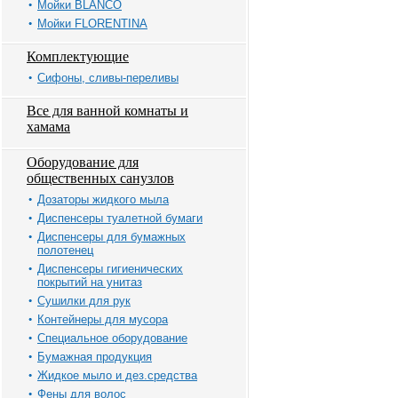
Мойки BLANCO
Мойки FLORENTINA
Комплектующие
Сифоны, сливы-переливы
Все для ванной комнаты и
хамама
Оборудование для
общественных санузлов
Дозаторы жидкого мыла
Диспенсеры туалетной бумаги
Диспенсеры для бумажных
полотенец
Диспенсеры гигиенических
покрытий на унитаз
Сушилки для рук
Контейнеры для мусора
Специальное оборудование
Бумажная продукция
Жидкое мыло и дез.средства
Фены для волос