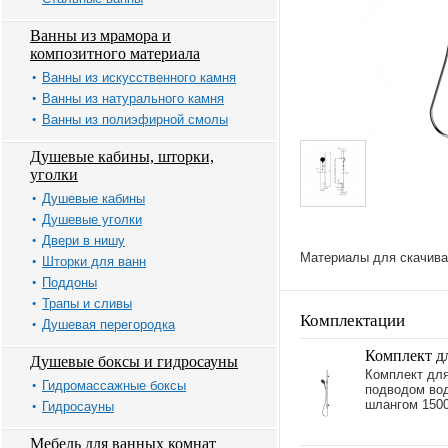
Ванны из мрамора и
композитного материала
Ванны из искусственного камня
Ванны из натурального камня
Ванны из полиэфирной смолы
Душевые кабины, шторки,
уголки
Душевые кабины
Душевые уголки
Двери в нишу
Материалы для скачива
Шторки для ванн
Поддоны
Трапы и сливы
Комплектации
Душевая перегородка
Комплект дл
Душевые боксы и гидросауны
Комплект для
Гидромассажные боксы
подводом во
шлангом 1500
Гидросауны
Мебель для ванных комнат