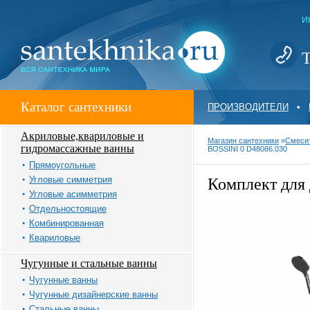
И
Т
Каталог сантехники
ПРОИЗВОДИТЕЛИ
•
Акриловые,квариловые и
Магазин сантехники
»
Смеси
гидромассажные ванны
BOSSINI 0 D48086.030
Прямоугольные
Угловые симметрия
Комплект для 
Угловые асимметрия
Отдельностоящие
Комбинированная
Квариловые
Чугунные и стальные ванны
Чугунные ванны
Чугунные дизайнерские ванны
Стальные ванны