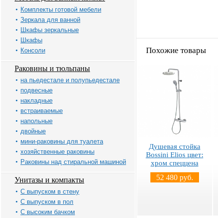
Комплекты готовой мебели
Зеркала для ванной
Шкафы зеркальные
Шкафы
Похожие товары
Консоли
Раковины и тюльпаны
на пьедестале и полупьедестале
подвесные
накладные
встраиваемые
напольные
двойные
мини-раковины для туалета
Душевая стойка
хозяйственные раковины
Bossini Elios цвет:
Раковины над стиральной машиной
хром спеццена
52 480 руб.
Унитазы и компакты
С выпуском в стену
С выпуском в пол
С высоким бачком