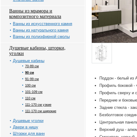
Ванны из мрамора и
композитного материала
Ванны из искусственного камня
Ванны из натурального камня
Ванны из полиэфирной смолы
Душевые кабины, шторки,
уголки
Душевые кабины
70-89 см
90 см
Поддон - белый из 
91-99 см
Профиль боковой - 
100 см
101-109 см
Профиль сверху и с
110 см
Передние и боковые
111-170 см узкие
Задние стекла - за
111-170 см широкие
Безболтовое соедин
Душевые уголки
Центральная панель
Двери в нишу
Верхний душ - алюм
Шторки для ванн
Смеситель черный