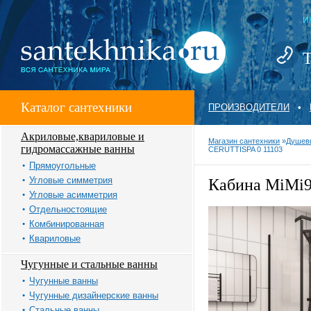
И
Т
Каталог сантехники
ПРОИЗВОДИТЕЛИ
•
Акриловые,квариловые и
Магазин сантехники
»
Душевы
гидромассажные ванны
CERUTTISPA 0 11103
Прямоугольные
Угловые симметрия
Кабина MiMi90
Угловые асимметрия
Отдельностоящие
Комбинированная
Квариловые
Чугунные и стальные ванны
Чугунные ванны
Чугунные дизайнерские ванны
Стальные ванны