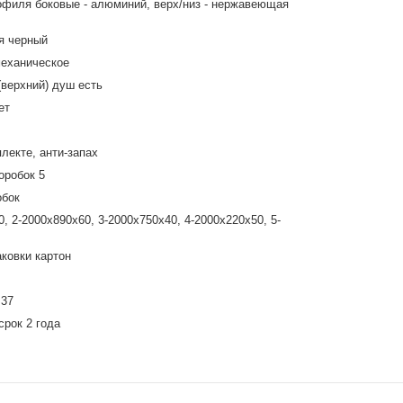
филя боковые - алюминий, верх/низ - нержавеющая
я черный
механическое
(верхний) душ есть
ет
лекте, анти-запах
оробок 5
обок
, 2-2000х890х60, 3-2000х750х40, 4-2000х220х50, 5-
ковки картон
.37
срок 2 года