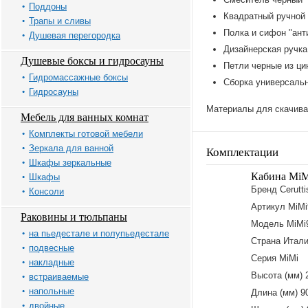
Поддоны
Квадратный ручной 
Трапы и сливы
Полка и сифон "ант
Душевая перегородка
Дизайнерская ручка
Душевые боксы и гидросауны
Петли черные из ци
Гидромассажные боксы
Сборка универсальн
Гидросауны
Материалы для скачива
Мебель для ванных комнат
Комплекты готовой мебели
Зеркала для ванной
Комплектации
Шкафы зеркальные
Кабина MiMi
Шкафы
Бренд Cerutti
Консоли
Артикул MiM
Раковины и тюльпаны
Модель MiMi
на пьедестале и полупьедестале
Страна Итал
подвесные
Серия MiMi
накладные
Высота (мм) 
встраиваемые
напольные
Длина (мм) 9
двойные