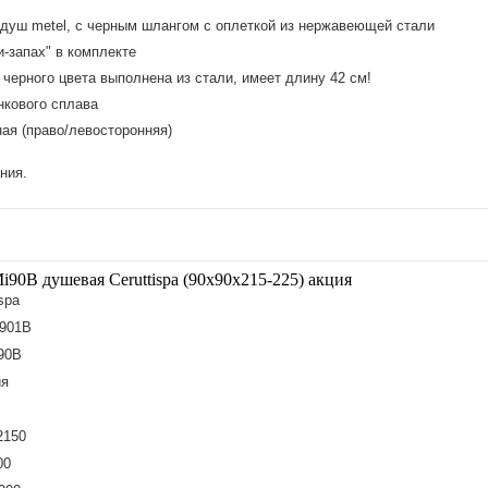
душ metel, с черным шлангом с оплеткой из нержавеющей стали
и-запах" в комплекте
 черного цвета выполнена из стали, имеет длину 42 см!
нкового сплава
ая (право/левосторонняя)
ния.
90B душевая Ceruttispa (90x90x215-225) акция
spa
i901B
90B
ия
2150
00