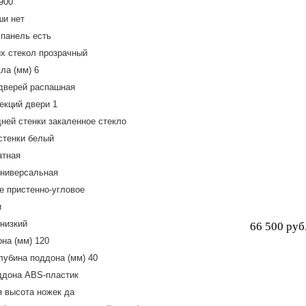
900
ши нет
панель есть
х стекол прозрачный
ла (мм) 6
дверей распашная
екций двери 1
ней стенки закаленное стекло
стенки белый
атная
универсальная
 пристенно-угловое
и
низкий
66 500 руб
на (мм) 120
лубина поддона (мм) 40
ддона ABS-пластик
 высота ножек да