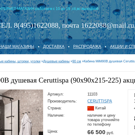
НТЕРНЕТ-МАГАЗИН работаем с 10 до 19 ,сб,вс-выходной
ЕЛ. 8(495)1622088, почта 1622088@mail.ru
НАШИ МАГАЗИНЫ
•
ДОСТАВКА
•
РАСПРОДАЖА
•
АКЦИИ И С
е кабины, шторки, уголки
»
Душевые кабины
»
90 см
»
Кабина MiMi90B душевая Ceruttis
B душевая Ceruttispa (90x90x215-225) акц
Артикул:
11103
Производитель:
CERUTTISPA
Страна:
Китай
Наличие:
наличие и цену
товара уточняйте
по телефону
Цена:
66 500
руб.