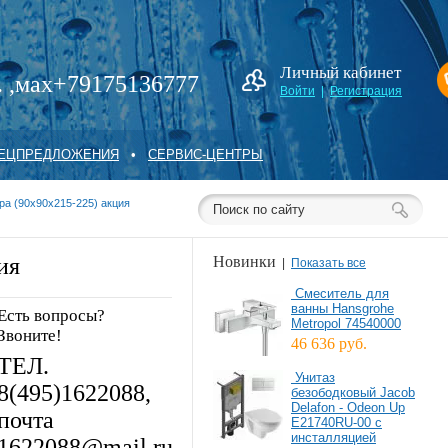
Личный кабинет
. ,мах+79175136777
Войти
|
Регистрация
ПЕЦПРЕДЛОЖЕНИЯ
•
СЕРВИС-ЦЕНТРЫ
pa (90x90x215-225) акция
ия
Новинки
|
Показать все
Смеситель для
ванны Hansgrohe
Есть вопросы?
Metropol 74540000
Звоните!
46 636 руб.
ТЕЛ.
Унитаз
8(495)1622088,
безободковый Jacob
Delafon - Odeon Up
почта
E21740RU-00 с
инсталляцией
1622088@mail.ru.