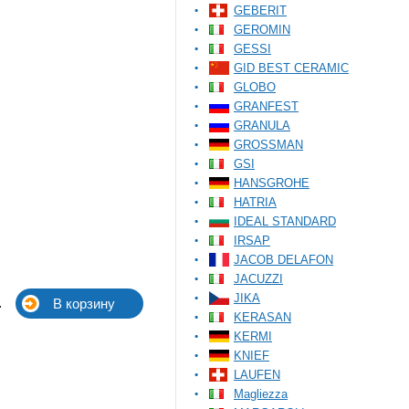
GEBERIT
GEROMIN
GESSI
GID BEST CERAMIC
GLOBO
GRANFEST
GRANULA
GROSSMAN
GSI
HANSGROHE
HATRIA
IDEAL STANDARD
IRSAP
JACOB DELAFON
JACUZZI
JIKA
.
KERASAN
KERMI
KNIEF
LAUFEN
Magliezza