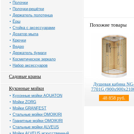
Полочки
Полочки-решётки
Держатель полотенца
Ёрш
Похожие товары
Стойка с аксессуарами
Дозатор мыла
Крючки
Ведро
Держатель бумаги
Косметическое зеркало
Набор аксессуаров
Садовые краны
Душевая кабина NG
Кухонные мойки
7701G (900x900х210
Кухонные мойки AQUATON
48 858 руб.
Мойки ZORG
Мойки GRANFEST
Стальные мойки OMOIKIRI
Гранитные мойки OMOIKIRI
Стальные мойки ALVEUS
Мойки ALVEUS искусственный