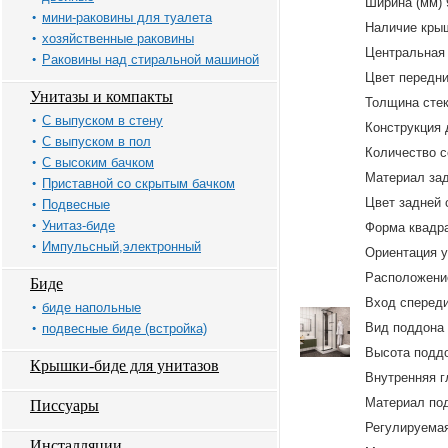
Ширина (мм) 
мини-раковины для туалета
Наличие кры
хозяйственные раковины
Центральная 
Раковины над стиральной машиной
Цвет передни
Унитазы и компакты
Толщина стек
С выпуском в стену
Конструкция 
С выпуском в пол
Количество с
С высоким бачком
Материал зад
Приставной со скрытым бачком
Цвет задней 
Подвесные
Унитаз-биде
Форма квадр
Импульсный,электронный
Ориентация 
Расположение
Биде
Вход сперед
биде напольные
Вид поддона 
подвесные биде (встройка)
Высота поддо
Крышки-биде для унитазов
Внутренняя г
Материал по
Писсуары
Регулируемая
Инсталляции