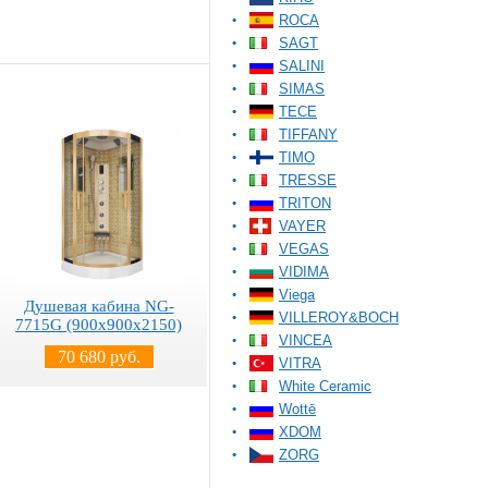
ROCA
SAGT
SALINI
SIMAS
TECE
TIFFANY
TIMO
TRESSE
TRITON
VAYER
VEGAS
VIDIMA
Viega
Душевая кабина NG-
VILLEROY&BOCH
7715G (900x900х2150)
VINCEA
70 680 руб.
VITRA
White Ceramic
Wottē
XDOM
ZORG