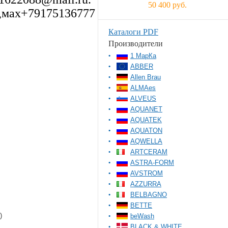
50 400 руб.
,мах+79175136777
Каталоги PDF
Производители
1 МарКа
ABBER
Allen Brau
ALMAes
ALVEUS
AQUANET
AQUATEK
AQUATON
AQWELLA
ARTCERAM
ASTRA-FORM
AVSTROM
AZZURRA
BELBAGNO
BETTE
)
beWash
BLACK & WHITE