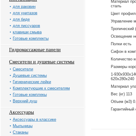
Материал про
сталь
для раковин
для унитазов
Цвет профил
для биде
Управление 
для писсуаров
Тропический 
клавиши смыва
Освещение н
Готовые комплекты
Полки есть
Гидромассажные панели
Сифон в комп
Количество к
Смесители и душевые системы
Размеры кор
Смесители
1-930х930х140
Душевые системы
620х280х240
Гигиенические лейки
Материал упа
Комплектующие к смесителям
Вес (кг) 113
Готовые комплекы
Верхний душ
Объем (м3) 0
Гарантийный 
Аксессуары
Аксессуары в классике
Мыльницы
Стаканы