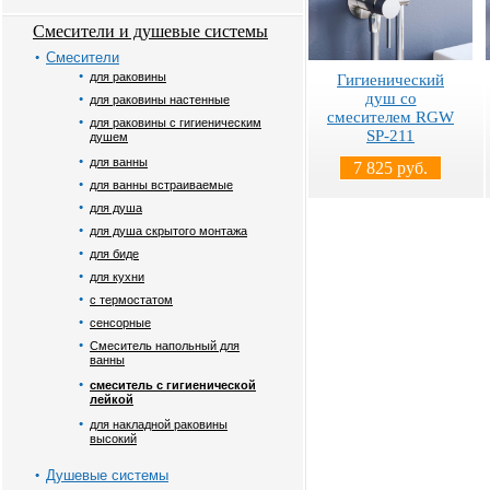
Смесители и душевые системы
Смесители
для раковины
Гигиенический
душ со
для раковины настенные
смесителем RGW
для раковины с гигиеническим
SP-211
душем
для ванны
7 825 руб.
для ванны встраиваемые
для душа
для душа скрытого монтажа
для биде
для кухни
с термостатом
сенсорные
Смеситель напольный для
ванны
смеситель с гигиенической
лейкой
для накладной раковины
высокий
Душевые системы