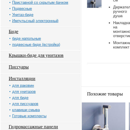
см
Приставной со скрытым бачком
Держате
Подвесные
ручного
Унитаз-биде
душа
Импульсный,электронный
Накладка
на
Биде
монтажн
отверсти
биде напольные
Монтажн
подвесные биде (встройка)
комплект
Крышки-биде для унитазов
Писсуары
Инсталляции
для раковин
для унитазов
Похожие товары
для биде
для писсуаров
клавиши смыва
Готовые комплекты
Гидромассажные панели