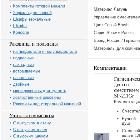
Комплекты готовой мебели
Материал:Латунь
Зеркала для ванной
Управление смесителе
Шкафы зеркальные
Цвет:Серый Brush
Шкафы
Консоли
Серия:Shower Panels
Бренд:Россия / Германи
Раковины и тюльпаны
Материалы для скачива
на пьедестале и полупьедестале
подвесные
накладные
Комплектации
встраиваемые
напольные
Гигиеничес
двойные
душ со
смесителе
мини-раковины для туалета
SP-211Gr
хозяйственные раковины
Комплектаци
Раковины над стиральной машиной
Смесите
Унитазы и компакты
Ручной
С выпуском в стену
душ
С выпуском в пол
Стальной
шланг 12
С высоким бачком