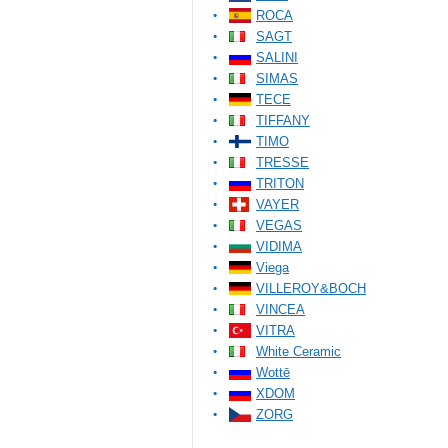
ROCA
SAGT
SALINI
SIMAS
TECE
TIFFANY
TIMO
TRESSE
TRITON
VAYER
VEGAS
VIDIMA
Viega
VILLEROY&BOCH
VINCEA
VITRA
White Ceramic
Wottē
XDOM
ZORG