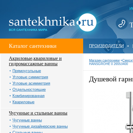
И
Т
Каталог сантехники
ПРОИЗВОДИТЕЛИ
•
Акриловые,квариловые и
Магазин сантехники
»
Смеси
гидромассажные ванны
HANSGROHE 0 26553400
Прямоугольные
Угловые симметрия
Душевой гарни
Угловые асимметрия
Отдельностоящие
Комбинированная
Квариловые
Чугунные и стальные ванны
Чугунные ванны
Чугунные дизайнерские ванны
Стальные ванны