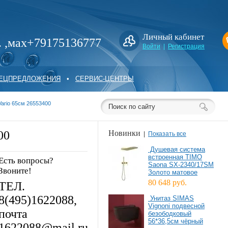
Личный кабинет
. ,мах+79175136777
Войти
|
Регистрация
ПЕЦПРЕДЛОЖЕНИЯ
•
СЕРВИС-ЦЕНТРЫ
ario 65см 26553400
00
Новинки
|
Показать все
Душевая система
встроенная TIMO
Есть вопросы?
Saona SX-2340/17SM
Звоните!
Золото матовое
80 648 руб.
ТЕЛ.
8(495)1622088,
Унитаз SIMAS
Vignoni подвесной
почта
безободковый
56*36,5см чёрный
1622088@mail.ru.