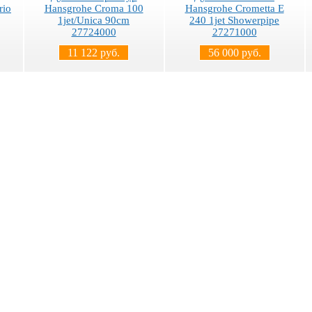
rio
Hansgrohe Croma 100
Hansgrohe Crometta Е
1jet/Unica 90cm
240 1jet Showerpipe
27724000
27271000
11 122 руб.
56 000 руб.