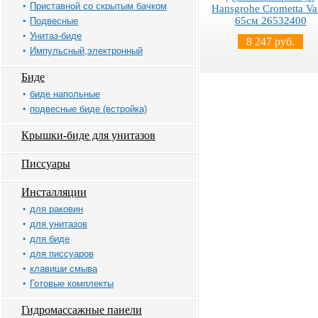
Приставной со скрытым бачком
Hansgrohe Crometta Va
65см 26532400
Подвесные
Унитаз-биде
8 247 руб.
Импульсный,электронный
Биде
биде напольные
подвесные биде (встройка)
Крышки-биде для унитазов
Писсуары
Инсталляции
для раковин
для унитазов
для биде
для писсуаров
клавиши смыва
Готовые комплекты
Гидромассажные панели