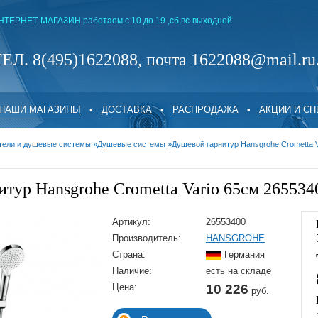
НТЕРНЕТ-МАГАЗИН работаем с 10 до 19 ,сб,вс-выходной
ЕЛ. 8(495)1622088, почта 1622088@mail.ru
НАШИ МАГАЗИНЫ
•
ДОСТАВКА
•
РАСПРОДАЖА
•
АКЦИИ И С
тели и душевые системы
»
Душевые системы
»
Душевой гарнитур Hansgrohe Crometta V
тур Hansgrohe Crometta Vario 65см 265534
Артикул:
26553400
Производитель:
HANSGROHE
Страна:
Германия
Наличие:
есть на складе
Цена:
10 226
руб.