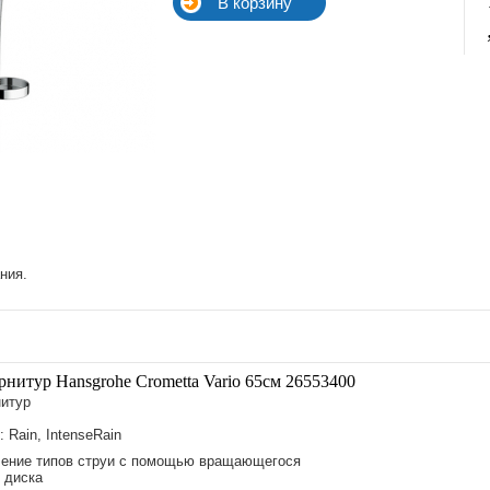
ния.
нитур Hansgrohe Crometta Vario 65см 26553400
нитур
: Rain, IntenseRain
ение типов струи с помощью вращающегося
 диска