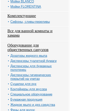
Мойки BLANCO
Мойки FLORENTINA
Комплектующие
Сифоны, сливы-переливы
Все для ванной комнаты и
хамама
Оборудование для
общественных санузлов
Дозаторы жидкого мыла
Диспенсеры туалетной бумаги
Диспенсеры для бумажных
полотенец
Диспенсеры гигиенических
покрытий на унитаз
Сушилки для рук
Контейнеры для мусора
Специальное оборудование
Бумажная продукция
Жидкое мыло и дез.средства
Фены для волос