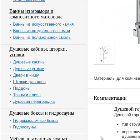
Ванны из мрамора и
композитного материала
Ванны из искусственного камня
Ванны из натурального камня
Ванны из полиэфирной смолы
Душевые кабины, шторки,
уголки
Душевые кабины
Душевые уголки
Двери в нишу
Материалы для скачива
Шторки для ванн
Поддоны
Трапы и сливы
Комплектации
Душевая перегородка
Душевой гар
Душевые боксы и гидросауны
Душевой гар
Гидромассажные боксы
тип струи
Гидросауны
переключ
душевого
Мебель для ванных комнат