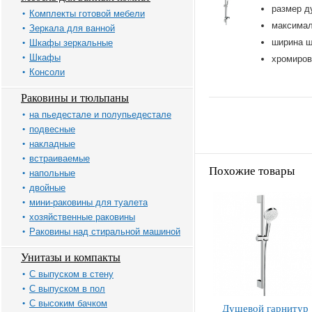
размер д
Комплекты готовой мебели
максимал
Зеркала для ванной
ширина ш
Шкафы зеркальные
Шкафы
хромиров
Консоли
Раковины и тюльпаны
на пьедестале и полупьедестале
подвесные
накладные
встраиваемые
Похожие товары
напольные
двойные
мини-раковины для туалета
хозяйственные раковины
Раковины над стиральной машиной
Унитазы и компакты
С выпуском в стену
С выпуском в пол
С высоким бачком
Душевой гарнитур