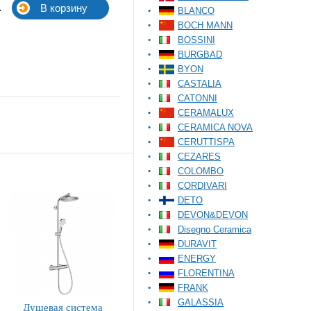
.
BLANCO
BOCH MANN
BOSSINI
BURGBAD
BYON
CASTALIA
CATONNI
CERAMALUX
CERAMICA NOVA
CERUTTISPA
CEZARES
COLOMBO
CORDIVARI
DETO
DEVON&DEVON
Disegno Ceramica
DURAVIT
ENERGY
FLORENTINA
FRANK
GALASSIA
Душевая система