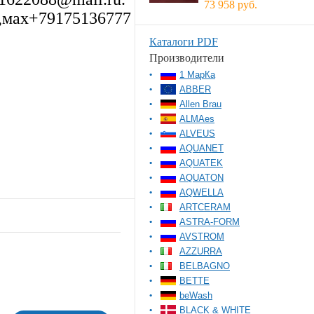
73 958 руб.
,мах+79175136777
Каталоги PDF
Производители
1 МарКа
ABBER
Allen Brau
ALMAes
ALVEUS
AQUANET
AQUATEK
AQUATON
AQWELLA
ARTCERAM
ASTRA-FORM
AVSTROM
AZZURRA
BELBAGNO
BETTE
beWash
BLACK & WHITE