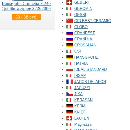
GEBERIT
Hansgrohe Crometta S 240
1jet Showerpipe 27267000
GEROMIN
GESSI
83 438 руб.
GID BEST CERAMIC
GLOBO
GRANFEST
GRANULA
GROSSMAN
GSI
HANSGROHE
HATRIA
IDEAL STANDARD
IRSAP
JACOB DELAFON
JACUZZI
JIKA
KERASAN
KERMI
KNIEF
LAUFEN
Magliezza