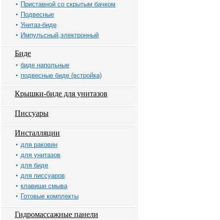
Приставной со скрытым бачком
Подвесные
Унитаз-биде
Импульсный,электронный
Биде
биде напольные
подвесные биде (встройка)
Крышки-биде для унитазов
Писсуары
Инсталляции
для раковин
для унитазов
для биде
для писсуаров
клавиши смыва
Готовые комплекты
Гидромассажные панели