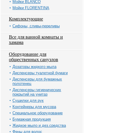
Мойки BLANCO
Мойки FLORENTINA
Комплектующие
Сифоны, сливы-переливы
Все для ванной комнаты и
хамама
Оборудование для
общественных санузлов
Дозаторы жидкого мыла
Диспенсеры туалетной бумаги
Диспенсеры для бумажных
полотенец
Диспенсеры гигиенических
покрытий на унитаз
Сушилки для рук
Контейнеры для мусора
Специальное оборудование
Бумажная продукция
Жидкое мыло и дез.средства
Фены для волос