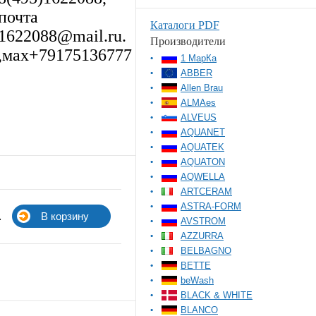
почта
Каталоги PDF
1622088@mail.ru.
Производители
,мах+79175136777
1 МарКа
ABBER
Allen Brau
ALMAes
ALVEUS
AQUANET
AQUATEK
AQUATON
AQWELLA
ARTCERAM
ASTRA-FORM
.
AVSTROM
AZZURRA
BELBAGNO
BETTE
beWash
BLACK & WHITE
BLANCO