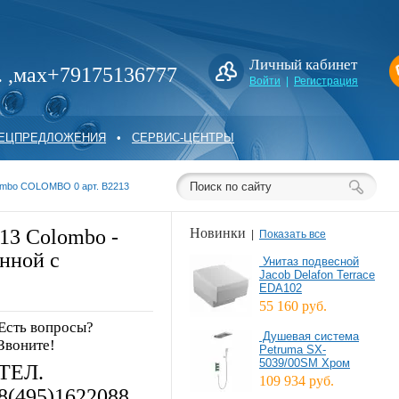
Личный кабинет
. ,мах+79175136777
Войти
|
Регистрация
ПЕЦПРЕДЛОЖЕНИЯ
•
СЕРВИС-ЦЕНТРЫ
lombo COLOMBO 0 арт. B2213
213 Colombo -
Новинки
|
Показать все
анной с
Унитаз подвесной
Jacob Delafon Terrace
EDA102
55 160 руб.
Есть вопросы?
Душевая система
Звоните!
Petruma SX-
5039/00SM Хром
ТЕЛ.
109 934 руб.
8(495)1622088,