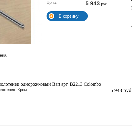
Цена:
5 943
руб.
ния.
полотенец однорожковый Bart арт. B2213 Colombo
лотенец. Хром.
5 943 руб