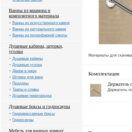
Ванны из мрамора и
композитного материала
Ванны из искусственного камня
Ванны из натурального камня
Ванны из полиэфирной смолы
Душевые кабины, шторки,
уголки
Материалы для скачива
Душевые кабины
Душевые уголки
Двери в нишу
Комплектации
Шторки для ванн
Поддоны
Держатель 
Трапы и сливы
Держатель по
Душевая перегородка
Душевые боксы и гидросауны
Гидромассажные боксы
Гидросауны
Мебель для ванных комнат