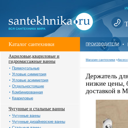
И
Т
Каталог сантехники
ПРОИЗВОДИТЕЛИ
•
Акриловые,квариловые и
Магазин сантехники
»
Аксес
гидромассажные ванны
Прямоугольные
Угловые симметрия
Держатель для
Угловые асимметрия
низкие цены, 
Отдельностоящие
доставкой в М
Комбинированная
Квариловые
Чугунные и стальные ванны
Чугунные ванны
Чугунные дизайнерские ванны
Стальные ванны