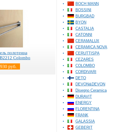
BOCH MANN
BOSSINI
BURGBAD
BYON
CASTALIA
CATONNI
CERAMALUX
CERAMICA NOVA
ель полотенца
CERUTTISPA
. B2212 Colombo
CEZARES
COLOMBO
 930 руб.
CORDIVARI
DETO
DEVON&DEVON
Disegno Ceramica
DURAVIT
ENERGY
FLORENTINA
FRANK
GALASSIA
GEBERIT