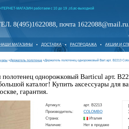
НТЕРНЕТ-МАГАЗИН работаем с 10 до 19 ,сб,вс-выходной
ЕЛ. 8(495)1622088, почта 1622088@mail.ru
НАШИ МАГАЗИНЫ
•
ДОСТАВКА
•
РАСПРОДАЖА
•
АКЦИИ И С
суары
»
Держатель полотенца
»
Держатель полотенец однорожковый Bart арт. B2213 Co
 полотенец однорожковый Barticul арт. B2
большой каталог! Купить аксессуары для в
оскве, гарантия.
Артикул:
арт. B2213
Производитель:
COLOMBO
Страна:
Италия
Наличие:
Нет в продаже