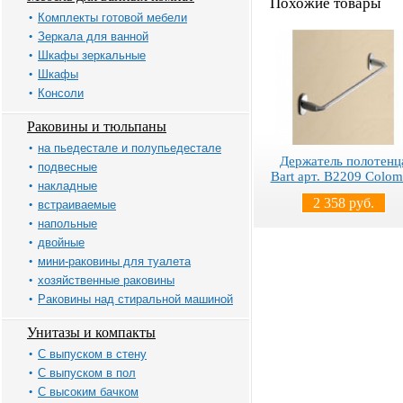
Похожие товары
Комплекты готовой мебели
Зеркала для ванной
Шкафы зеркальные
Шкафы
Консоли
Раковины и тюльпаны
на пьедестале и полупьедестале
Держатель полотенц
подвесные
Bart арт. B2209 Colo
накладные
2 358 руб.
встраиваемые
напольные
двойные
мини-раковины для туалета
хозяйственные раковины
Раковины над стиральной машиной
Унитазы и компакты
С выпуском в стену
С выпуском в пол
С высоким бачком