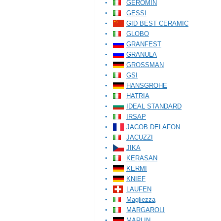
GEROMIN
GESSI
GID BEST CERAMIC
GLOBO
GRANFEST
GRANULA
GROSSMAN
GSI
HANSGROHE
HATRIA
IDEAL STANDARD
IRSAP
JACOB DELAFON
JACUZZI
JIKA
KERASAN
KERMI
KNIEF
LAUFEN
Magliezza
MARGAROLI
MARLIN