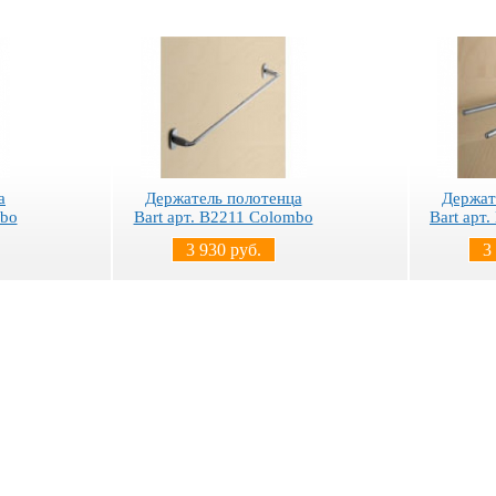
а
Держатель полотенца
Держат
mbo
Bart арт. B2211 Colombo
Bart арт
3 930 руб.
3